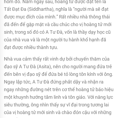
hôm đó. Năm ngày sau, hoàng tử được đặt tên là
Tất Đạt Đa (Siddhartha), nghĩa là “người mà sẽ đạt
được mục đích của mình.” Rất nhiều nhà thông thái
đã đến để gặp mặt và cầu chúc cho vị hoàng tử mới
sinh, trong số đó có A Tư Đà, vốn là thầy dạy học cũ
của nhà vua và là một người tu hành khổ hạnh đã
đạt được nhiều thành tựu.
Nhà vua cảm thấy rất vinh dự bởi chuyến thăm của
đạo sỹ A Tư Đà (Asita), nên cho người mang đứa trẻ
đến bên vị đạo sỹ để đứa bé tỏ lòng tôn kính với ông.
Ngay lập tức, A Tư Đà đứng phắt dậy và nhận ra
ngay những đường nét trên cơ thể hoàng tử báo hiệu
một khuynh hướng tâm linh và tôn giáo. Với năng lực
siêu thường, ông nhìn thấy sự vĩ đại trong tương lai
của vị hoàng tử mới sinh và chào đón cậu với những