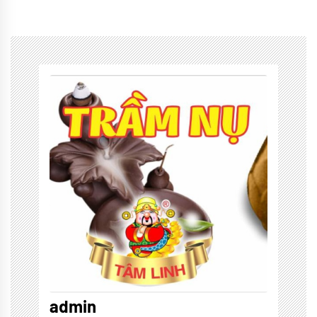
Tagged
Cổ
truyền
,
lời
hay
admin