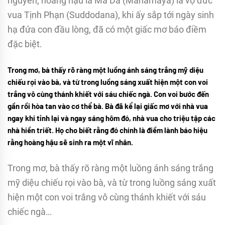
nguyên, hoàng hậu là Ma Da (Mahamaya) là vợ đức
vua Tịnh Phạn (Suddodana), khi ấy sắp tới ngày sinh
hạ đứa con đầu lòng, đã có một giấc mơ báo điềm
đặc biệt.
Trong mơ, bà thấy rõ ràng một luồng ánh sáng trắng mỹ diệu
chiếu rọi vào bà, và từ trong luồng sáng xuất hiện một con voi
trắng vô cùng thánh khiết với sáu chiếc ngà. Con voi bước đến
gần rồi hòa tan vào cơ thể bà. Bà đã kể lại giấc mơ với nhà vua
ngay khi tỉnh lại và ngay sáng hôm đó, nhà vua cho triệu tập các
nhà hiền triết. Họ cho biết rằng đó chính là điềm lành báo hiệu
rằng hoàng hậu sẽ sinh ra một vĩ nhân.
Trong mơ, bà thấy rõ ràng một luồng ánh sáng trắng
mỹ diệu chiếu rọi vào bà, và từ trong luồng sáng xuất
hiện một con voi trắng vô cùng thánh khiết với sáu
chiếc ngà…