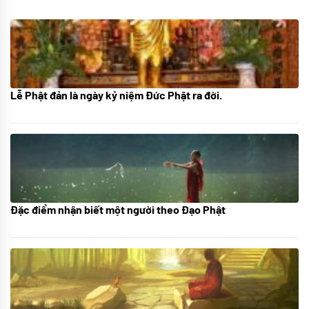
Lễ Phật đản là ngày kỷ niệm Đức Phật ra đời.
05/06/2024
Đặc điểm nhận biết một người theo Đạo Phật
01/06/2024