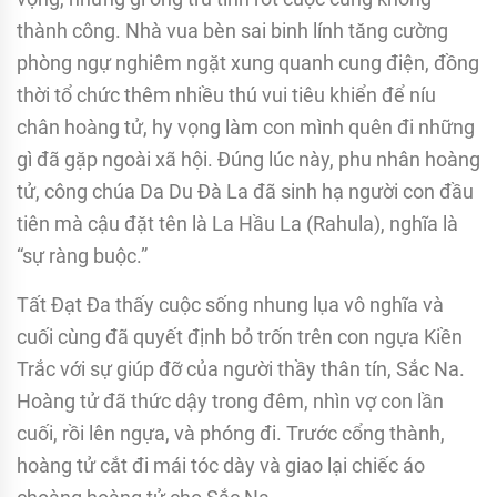
thành công. Nhà vua bèn sai binh lính tăng cường
phòng ngự nghiêm ngặt xung quanh cung điện, đồng
thời tổ chức thêm nhiều thú vui tiêu khiển để níu
chân hoàng tử, hy vọng làm con mình quên đi những
gì đã gặp ngoài xã hội. Đúng lúc này, phu nhân hoàng
tử, công chúa Da Du Đà La đã sinh hạ người con đầu
tiên mà cậu đặt tên là La Hầu La (Rahula), nghĩa là
“sự ràng buộc.”
Tất Đạt Đa thấy cuộc sống nhung lụa vô nghĩa và
cuối cùng đã quyết định bỏ trốn trên con ngựa Kiền
Trắc với sự giúp đỡ của người thầy thân tín, Sắc Na.
Hoàng tử đã thức dậy trong đêm, nhìn vợ con lần
cuối, rồi lên ngựa, và phóng đi. Trước cổng thành,
hoàng tử cắt đi mái tóc dày và giao lại chiếc áo