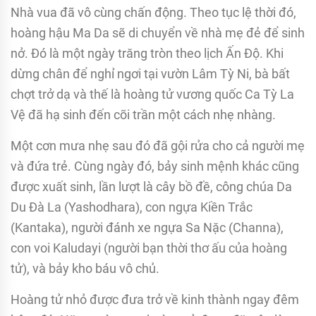
Nhà vua đã vô cùng chấn động. Theo tục lệ thời đó,
hoàng hậu Ma Da sẽ di chuyển về nhà mẹ đẻ để sinh
nở. Đó là một ngày trăng tròn theo lịch Ấn Độ. Khi
dừng chân để nghỉ ngơi tại vườn Lâm Tỳ Ni, bà bất
chợt trở dạ và thế là hoàng tử vương quốc Ca Tỳ La
Vệ đã hạ sinh đến cõi trần một cách nhẹ nhàng.
Một cơn mưa nhẹ sau đó đã gội rửa cho cả người mẹ
và đứa trẻ. Cùng ngày đó, bảy sinh mệnh khác cũng
được xuất sinh, lần lượt là cây bồ đề, công chúa Da
Du Đà La (Yashodhara), con ngựa Kiền Trắc
(Kantaka), người đánh xe ngựa Sa Nặc (Channa),
con voi Kaludayi (người bạn thời thơ ấu của hoàng
tử), và bảy kho báu vô chủ.
Hoàng tử nhỏ được đưa trở về kinh thành ngay đêm