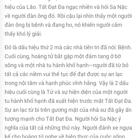
hiệu của Lão. Tất Đạt Đa ngạc nhiên và hỏi Sa Nặc
về người đàn ông đó. Rồi cậu lại nhìn thấy một người
đàn ông bị bệnh và đang ho, nó khiến người cảm
thấy khó lý giải.
Đó là dấu hiệu thứ 2 mà các nhà tiên tri đã nói: Bệnh.
Cuối cùng, hoàng tử bắt gặp một đám tang ở bờ
sông và một nhà tu hành khổ hạnh—người đã từ bỏ
tất cả các niềm vui thế tục để đạt được sự an lạc
trong nội tâm và hạnh phúc vĩnh hằng. Vậy là 2 dấu
hiệu cuối cùng là Tử và sự hiện diện của một người
tu hành khổ hạnh đã xuất hiện trước mắt Tất Đạt Đa.
Sự an lạc từ bi trên gương mặt của nhà sư đã gây ấn
tượng mạnh cho Tất Đạt Đa. Người hỏi Sa Nặc ý
nghĩa của tất cả những thứ này. Người đánh xe ngựa
kể cho hoàng tử nghe về hiện thực của cuộc sống