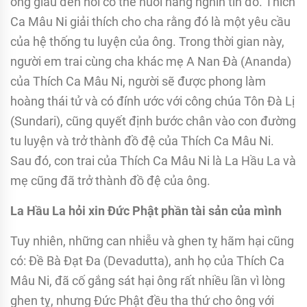
ông giàu đến nỗi có thể nuôi hàng nghìn tín đồ. Thích
Ca Mâu Ni giải thích cho cha rằng đó là một yêu cầu
của hệ thống tu luyện của ông. Trong thời gian này,
người em trai cùng cha khác mẹ A Nan Đà (Ananda)
của Thích Ca Mâu Ni, người sẽ được phong làm
hoàng thái tử và có đính ước với công chúa Tôn Đà Lị
(Sundari), cũng quyết định bước chân vào con đường
tu luyện và trở thành đồ đệ của Thích Ca Mâu Ni.
Sau đó, con trai của Thích Ca Mâu Ni là La Hầu La và
mẹ cũng đã trở thành đồ đệ của ông.
La Hầu La hỏi xin Đức Phật phần tài sản của mình
Tuy nhiên, những can nhiễu và ghen tỵ hãm hại cũng
có: Đề Bà Đạt Đa (Devadutta), anh họ của Thích Ca
Mâu Ni, đã cố gắng sát hại ông rất nhiều lần vì lòng
ghen tỵ, nhưng Đức Phật đều tha thứ cho ông với