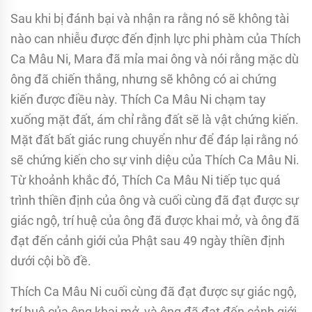
Sau khi bị đánh bại và nhận ra rằng nó sẽ không tài
nào can nhiễu được đến định lực phi phàm của Thích
Ca Mâu Ni, Mara đã mỉa mai ông và nói rằng mặc dù
ông đã chiến thắng, nhưng sẽ không có ai chứng
kiến được điều này. Thích Ca Mâu Ni chạm tay
xuống mặt đất, ám chỉ rằng đất sẽ là vật chứng kiến.
Mặt đất bất giác rung chuyển như để đáp lại rằng nó
sẽ chứng kiến cho sự vinh diệu của Thích Ca Mâu Ni.
Từ khoảnh khắc đó, Thích Ca Mâu Ni tiếp tục quá
trình thiền định của ông và cuối cùng đã đạt được sự
giác ngộ, trí huệ của ông đã được khai mở, và ông đã
đạt đến cảnh giới của Phật sau 49 ngày thiền định
dưới cội bồ đề.
Thích Ca Mâu Ni cuối cùng đã đạt được sự giác ngộ,
trí huệ của ông khai mở, và ông đã đạt đến cảnh giới