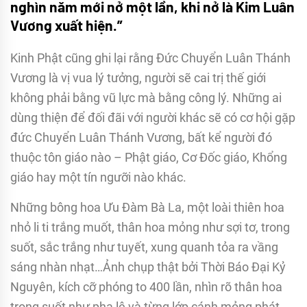
nghìn năm mới nở một lần, khi nở là Kim Luân
Vương xuất hiện.”
Kinh Phật cũng ghi lại rằng Đức Chuyển Luân Thánh
Vương là vị vua lý tưởng, người sẽ cai trị thế giới
không phải bằng vũ lực mà bằng công lý. Những ai
dùng thiện để đối đãi với người khác sẽ có cơ hội gặp
đức Chuyển Luân Thánh Vương, bất kể người đó
thuộc tôn giáo nào – Phật giáo, Cơ Đốc giáo, Khổng
giáo hay một tín ngưỡi nào khác.
Những bông hoa Ưu Đàm Bà La, một loài thiên hoa
nhỏ li ti trắng muốt, thân hoa mỏng như sợi tơ, trong
suốt, sắc trắng như tuyết, xung quanh tỏa ra vầng
sáng nhàn nhạt…Ảnh chụp thật bởi Thời Báo Đại Kỷ
Nguyên, kích cỡ phóng to 400 lần, nhìn rõ thân hoa
trong suốt như pha lê và từng lớp cánh mỏng phát