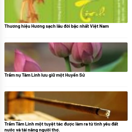
Thương hiệu Hương sạch lâu đời bậc nhất Việt Nam
18/10/2025
Trầm nụ Tâm Linh lưu giữ một Huyền Sử
05/10/2025
Trầm Tâm Linh một tuyệt tác được làm ra từ tình yêu đất
09/06/2024
nước và tài năng người thợ.