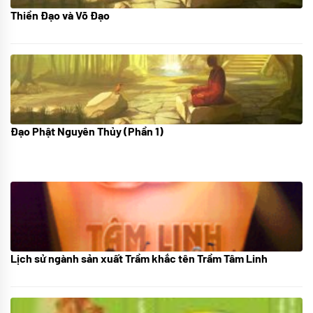
Thiền Đạo và Võ Đạo
30/11/2022
Đạo Phật Nguyên Thủy (Phần 1)
08/06/2022
Lịch sử ngành sản xuất Trầm khắc tên Trầm Tâm Linh
21/10/2025