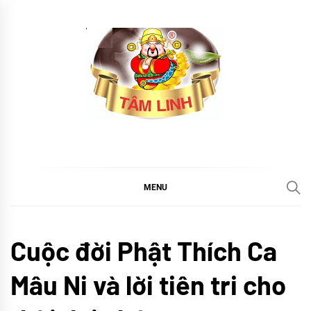
Skip
to
content
tramtamlinh
Tinh Hoa Thảo Mộc
MENU
Thiền
Cuộc đời Phật Thích Ca
Yoga
TIN
Mâu Ni và lời tiên tri cho
TỨC