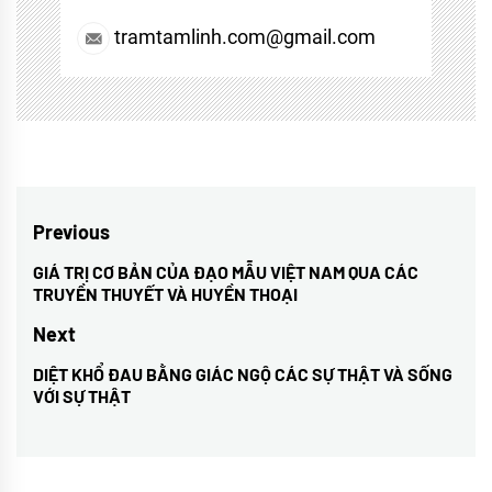
tramtamlinh.com@gmail.com
Điều
Previous
hướng
GIÁ TRỊ CƠ BẢN CỦA ĐẠO MẪU VIỆT NAM QUA CÁC
Previous
TRUYỀN THUYẾT VÀ HUYỀN THOẠI
bài
post:
Next
viết
DIỆT KHỔ ĐAU BẰNG GIÁC NGỘ CÁC SỰ THẬT VÀ SỐNG
Next
VỚI SỰ THẬT
post: