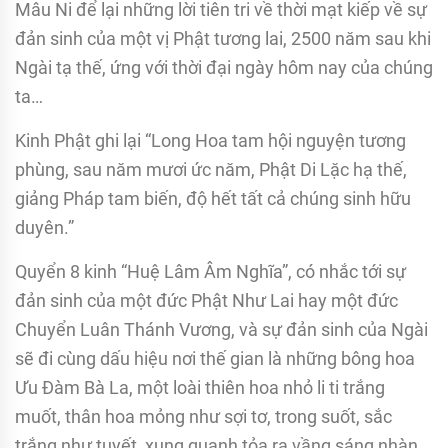
Mâu Ni để lại những lời tiên tri về thời mạt kiếp về sự
đản sinh của một vị Phật tương lai, 2500 năm sau khi
Ngài tạ thế, ứng với thời đại ngày hôm nay của chúng
ta…
Kinh Phật ghi lại “Long Hoa tam hội nguyện tương
phùng, sau năm mươi ức năm, Phật Di Lặc hạ thế,
giảng Pháp tam biến, độ hết tất cả chúng sinh hữu
duyên.”
Quyển 8 kinh “Huệ Lâm Âm Nghĩa”, có nhắc tới sự
đản sinh của một đức Phật Như Lai hay một đức
Chuyển Luân Thánh Vương, và sự đản sinh của Ngài
sẽ đi cùng dấu hiệu nơi thế gian là những bông hoa
Ưu Đàm Bà La, một loài thiên hoa nhỏ li ti trắng
muốt, thân hoa mỏng như sợi tơ, trong suốt, sắc
trắng như tuyết, xung quanh tỏa ra vầng sáng nhàn