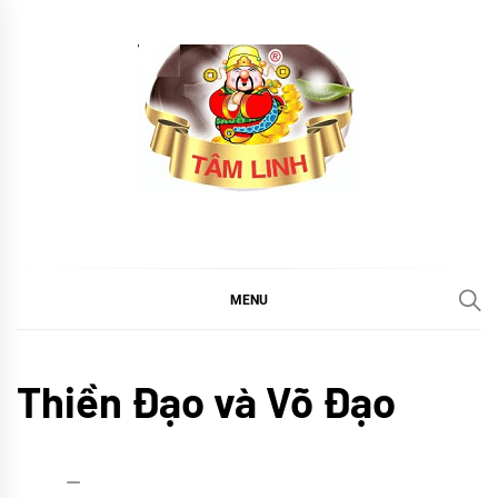
Skip
to
content
tramtamlinh
Tinh Hoa Thảo Mộc
MENU
Thiền
Thiền Đạo và Võ Đạo
Yoga
TIN
TỨC
admin
30/11/2022