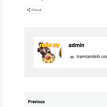
Chia sẻ
Tagged
Bài
Thuốc
admin
Quý
tramtamlinh.c
Điều
Previous