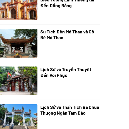
Đền Đồng Bằng
Sự Tích Đền Mỏ Than và Cô
08/07/2024
Bé Mỏ Than
Lịch Sử và Truyền Thuyết
07/07/2024
Đền Voi Phục
Lịch Sử và Thần Tích Bà Chúa
05/07/2024
Thượng Ngàn Tam Đảo