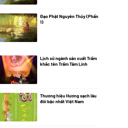
Đạo Phật Nguyên Thủy (Phần
08/06/2022
1)
Lịch sử ngành sản xuất Trầm
21/10/2025
khắc tên Trầm Tâm Linh
Thương hiệu Hương sạch lâu
18/10/2025
đời bậc nhất Việt Nam