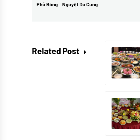
hướng
Phủ Bóng – Nguyệt Du Cung
Previous
bài
post:
viết
Related Post