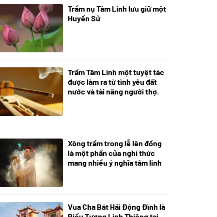
Trầm nụ Tâm Linh lưu giữ một
05/10/2025
Huyền Sử
Trầm Tâm Linh một tuyệt tác
09/06/2024
được làm ra từ tình yêu đất
nước và tài năng người thợ.
Xông trầm trong lễ lên đồng
21/07/2024
là một phần của nghi thức
mang nhiều ý nghĩa tâm linh
Vua Cha Bát Hải Động Đình là
08/07/2024
Biểu Tượng Linh Thiêng tại