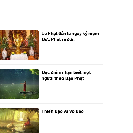
Lễ Phật đản là ngày kỷ niệm
05/06/2024
Đức Phật ra đời.
Đặc điểm nhận biết một
01/06/2024
người theo Đạo Phật
Thiền Đạo và Võ Đạo
30/11/2022