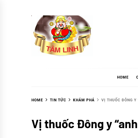
Skip
to
content
tramtamlinh
Tinh Hoa Thảo Mộc
HOME
HOME
TIN TỨC
KHÁM PHÁ
VỊ THUỐC ĐÔNG Y
Khám
Vị thuốc Đông y “anh
phá
TIN
TỨC