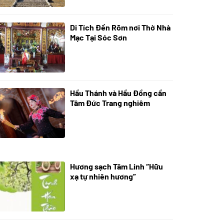
Di Tích Đền Rõm nơi Thờ Nhà
05/07/2024
Mạc Tại Sóc Sơn
Hầu Thánh và Hầu Đồng cần
05/07/2024
Tâm Đức Trang nghiêm
Hương sạch Tâm Linh “Hữu
28/10/2025
xạ tự nhiên hương”