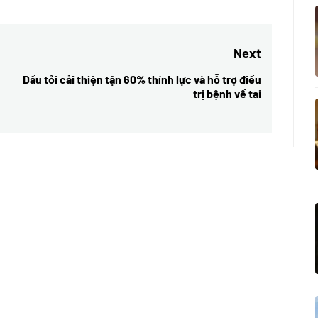
Next
Dầu tỏi cải thiện tận 60% thính lực và hỗ trợ điều
Next
trị bệnh về tai
post: