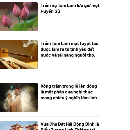
Trầm nụ Tâm Linh lưu giữ một
05/10/2025
Huyền Sử
Trầm Tâm Linh một tuyệt tác
09/06/2024
được làm ra từ tình yêu đất
nước và tài năng người thợ.
Xông trầm trong lễ lên đồng
21/07/2024
là một phần của nghi thức
mang nhiều ý nghĩa tâm linh
Vua Cha Bát Hải Động Đình là
08/07/2024
Biểu Tượng Linh Thiêng tại