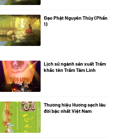
Đạo Phật Nguyên Thủy (Phần
08/06/2022
1)
Lịch sử ngành sản xuất Trầm
21/10/2025
khắc tên Trầm Tâm Linh
Thương hiệu Hương sạch lâu
18/10/2025
đời bậc nhất Việt Nam