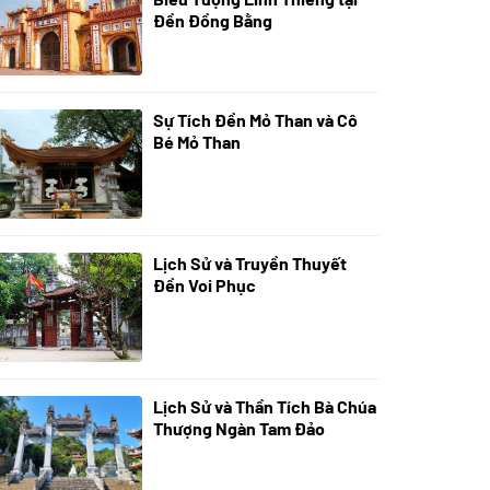
Đền Đồng Bằng
Sự Tích Đền Mỏ Than và Cô
08/07/2024
Bé Mỏ Than
Lịch Sử và Truyền Thuyết
07/07/2024
Đền Voi Phục
Lịch Sử và Thần Tích Bà Chúa
05/07/2024
Thượng Ngàn Tam Đảo