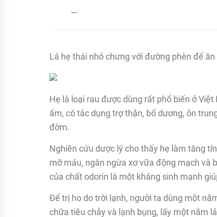
admin
15/03/2017
Lá hẹ thái nhỏ chưng với đường phèn để ăn có
Hẹ là loại rau được dùng rất phổ biến ở Việt
ấm, có tác dụng trợ thận, bổ dương, ôn trung
đờm.
Nghiên cứu dược lý cho thấy hẹ làm tăng tí
mỡ máu, ngăn ngừa xơ vữa động mạch và bảo
của chất odorin là một kháng sinh mạnh giú
Để trị ho do trời lạnh, người ta dùng một n
chữa tiêu chảy và lạnh bụng, lấy một nắm l