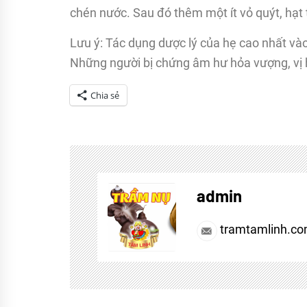
chén nước. Sau đó thêm một ít vỏ quýt, hạt 
Lưu ý: Tác dụng dược lý của hẹ cao nhất vào
Những người bị chứng âm hư hỏa vượng, vị h
Chia sẻ
Tagged
Bài
Thuốc
admin
Quý
tramtamlinh.c