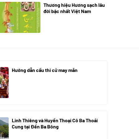
Thương hiệu Hương sạch lâu
18/10/2025
đời bậc nhất Việt Nam
Hướng dẫn cầu thi cử may mắn
08/07/2024
Linh Thiêng và Huyền Thoại Cô Ba Thoải
Cung tại Đền Ba Bông
29/06/2024