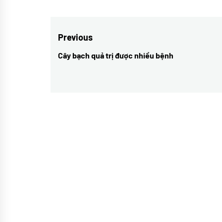
Điều
Previous
hướng
Cây bạch quả trị được nhiều bệnh
Previous
bài
post:
viết