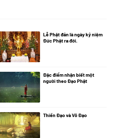
Lễ Phật đản là ngày kỷ niệm
05/06/2024
Đức Phật ra đời.
Đặc điểm nhận biết một
01/06/2024
người theo Đạo Phật
Thiền Đạo và Võ Đạo
30/11/2022