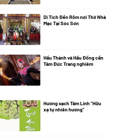
Di Tích Đền Rõm nơi Thờ Nhà
05/07/2024
Mạc Tại Sóc Sơn
Hầu Thánh và Hầu Đồng cần
05/07/2024
Tâm Đức Trang nghiêm
Hương sạch Tâm Linh “Hữu
28/10/2025
xạ tự nhiên hương”