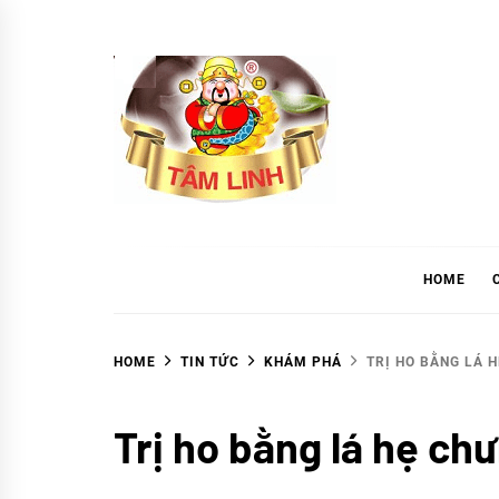
Skip
to
content
tramtamlinh
Tinh Hoa Thảo Mộc
HOME
HOME
TIN TỨC
KHÁM PHÁ
TRỊ HO BẰNG LÁ 
Khám
Trị ho bằng lá hẹ c
phá
TIN
TỨC