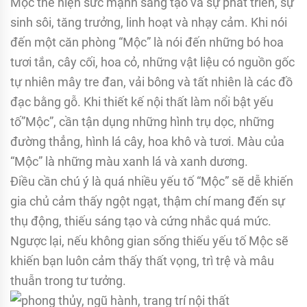
Mộc thể hiện sức mạnh sáng tạo và sự phát triển, sự
sinh sôi, tăng trưởng, linh hoạt và nhạy cảm. Khi nói
đến một căn phòng “Mộc” là nói đến những bó hoa
tươi tắn, cây cối, hoa cỏ, những vật liệu có nguồn gốc
tự nhiên mây tre đan, vải bông và tất nhiên là các đồ
đạc bằng gỗ. Khi thiết kế nội thất làm nổi bật yếu
tố”Mộc”, cần tận dụng những hình trụ dọc, những
đường thẳng, hình lá cây, hoa khô và tươi. Màu của
“Mộc” là những màu xanh lá và xanh dương.
Điều cần chú ý là quá nhiều yếu tố “Mộc” sẽ dễ khiến
gia chủ cảm thấy ngột ngạt, thậm chí mang đến sự
thụ động, thiếu sáng tạo và cứng nhắc quá mức.
Ngược lại, nếu không gian sống thiếu yếu tố Mộc sẽ
khiến bạn luôn cảm thấy thất vọng, trì trệ và mâu
thuẫn trong tư tưởng.