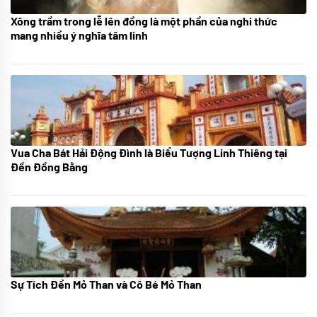
Xông trầm trong lễ lên đồng là một phần của nghi thức
21/07/2024
mang nhiều ý nghĩa tâm linh
Vua Cha Bát Hải Động Đình là Biểu Tượng Linh Thiêng tại
08/07/2024
Đền Đồng Bằng
Sự Tích Đền Mỏ Than và Cô Bé Mỏ Than
08/07/2024