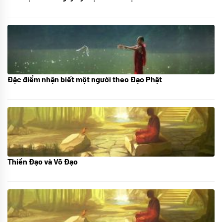
Đặc điểm nhận biết một người theo Đạo Phật
01/06/2024
Thiền Đạo và Võ Đạo
30/11/2022