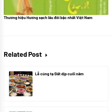
Thương hiệu Hương sạch lâu đời bậc nhất Việt Nam
18/10/2025
Related Post
Lễ cúng tạ Đất dịp cuối năm
30/10/2025