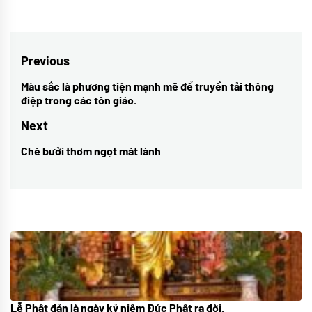
Điều
Previous
hướng
Màu sắc là phương tiện mạnh mẽ để truyền tải thông
Previous
điệp trong các tôn giáo.
bài
post:
Next
viết
Chè bưởi thơm ngọt mát lành
Next
post:
Lễ Phật đản là ngày kỷ niệm Đức Phật ra đời.
05/06/2024