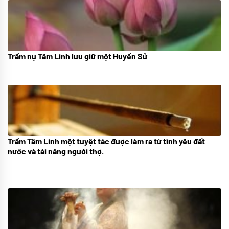
Trầm nụ Tâm Linh lưu giữ một Huyền Sử
05/10/2025
Trầm Tâm Linh một tuyệt tác được làm ra từ tình yêu đất
09/06/2024
nước và tài năng người thợ.