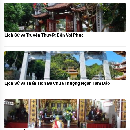
Lịch Sử và Truyền Thuyết Đền Voi Phục
07/07/2024
Lịch Sử và Thần Tích Bà Chúa Thượng Ngàn Tam Đảo
05/07/2024