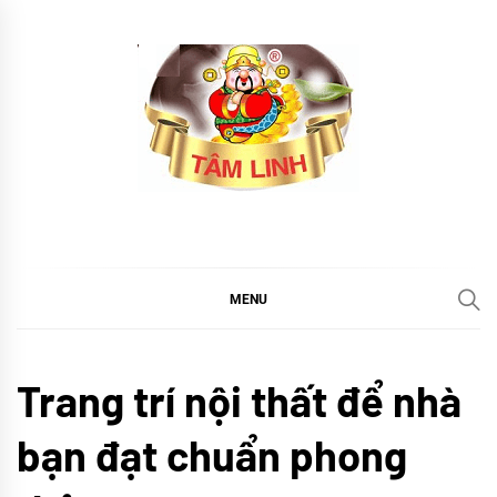
Skip
to
content
tramtamlinh
Tinh Hoa Thảo Mộc
MENU
Khám
Trang trí nội thất để nhà
phá
TIN
bạn đạt chuẩn phong
TỨC