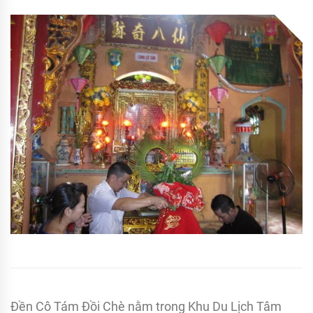
TIN
TỨC
Đền Cô Tám Đồi Chè nằm trong Khu Du Lịch Tâm