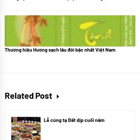
Thương hiệu Hương sạch lâu đời bậc nhất Việt Nam
18/10/2025
Related Post
Lễ cúng tạ Đất dịp cuối năm
30/10/2025