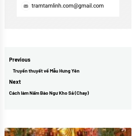
tramtamlinh.com@gmail.com
Điều
Previous
hướng
Truyền thuyết về Mẫu Hưng Yên
Previous
bài
post:
Next
viết
Cách làm Nấm Bào Ngư Kho Sả (Chay)
Next
post: