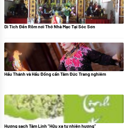
Di Tích Đền Rõm nơi Thờ Nhà Mạc Tại Sóc Sơn
05/07/2024
Hầu Thánh và Hầu Đồng cần Tâm Đức Trang nghiêm
05/07/2024
Hương sạch Tâm Linh “Hữu xạ tự nhiên hương”
28/10/2025