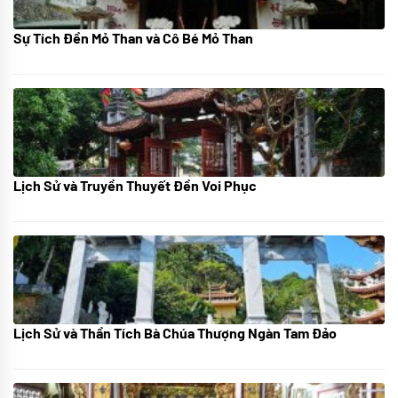
Sự Tích Đền Mỏ Than và Cô Bé Mỏ Than
08/07/2024
Lịch Sử và Truyền Thuyết Đền Voi Phục
07/07/2024
Lịch Sử và Thần Tích Bà Chúa Thượng Ngàn Tam Đảo
05/07/2024