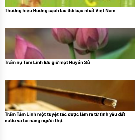
Thương hiệu Hương sạch lâu đời bậc nhất Việt Nam
18/10/2025
Trầm nụ Tâm Linh lưu giữ một Huyền Sử
05/10/2025
Trầm Tâm Linh một tuyệt tác được làm ra từ tình yêu đất
09/06/2024
nước và tài năng người thợ.