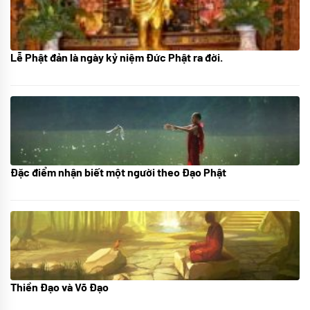
Lễ Phật đản là ngày kỷ niệm Đức Phật ra đời.
05/06/2024
Đặc điểm nhận biết một người theo Đạo Phật
01/06/2024
Thiền Đạo và Võ Đạo
30/11/2022