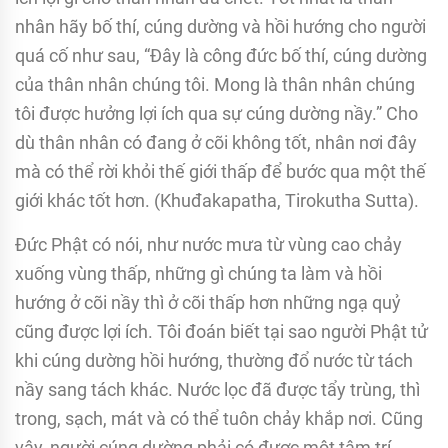
nhân hãy bố thí, cúng dường và hồi hướng cho người
quá cố như sau, “Ðây là công đức bố thí, cúng dường
của thân nhân chúng tôi. Mong là thân nhân chúng
tôi được hưởng lợi ích qua sự cúng dường nầy.” Cho
dù thân nhân có đang ở cõi không tốt, nhân nơi đây
mà có thể rời khỏi thế giới thấp để bước qua một thế
giới khác tốt hơn. (Khuđakapatha, Tirokutha Sutta).
Ðức Phật có nói, như nước mưa từ vùng cao chảy
xuống vùng thấp, những gì chúng ta làm và hồi
hướng ở cõi nầy thì ở cõi thấp hơn những ngạ quỷ
cũng được lợi ích. Tôi đoán biết tại sao người Phật tử
khi cúng dường hồi hướng, thường đổ nước từ tách
nầy sang tách khác. Nước lọc đã được tẩy trùng, thì
trong, sạch, mát và có thể tuôn chảy khắp nơi. Cũng
vậy, người cúng dường phải có được một tâm trí