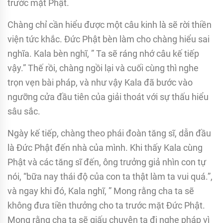
trước mặt Phật.
Chàng chỉ cần hiểu được một câu kinh là sẽ rời thiền
viện tức khắc. Ðức Phật bèn làm cho chàng hiểu sai
nghĩa. Kala bèn nghĩ, ” Ta sẽ ráng nhớ câu kế tiếp
vậy.” Thế rồi, chàng ngồi lại và cuối cùng thì nghe
trọn vẹn bài pháp, và như vậy Kala đã bước vào
ngưỡng cửa đầu tiên của giải thoát với sự thấu hiểu
sâu sắc.
Ngày kế tiếp, chàng theo phái đoàn tăng sĩ, dẫn đầu
là Ðức Phật đến nhà của mình. Khi thấy Kala cùng
Phật và các tăng sĩ đến, ông trưởng giả nhìn con tự
nói, “bữa nay thái độ của con ta thật làm ta vui quá.”,
và ngay khi đó, Kala nghĩ, ” Mong rằng cha ta sẽ
không đưa tiền thưởng cho ta trước mặt Ðức Phật.
Mong rằng cha ta sẽ giấu chuyện ta đi nghe pháp vì