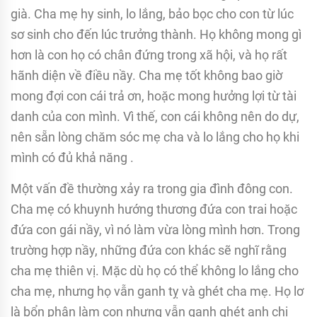
già. Cha mẹ hy sinh, lo lắng, bảo bọc cho con từ lúc
sơ sinh cho đến lúc trưởng thành. Họ không mong gì
hơn là con họ có chân đứng trong xã hội, và họ rất
hãnh diện về điều nầy. Cha mẹ tốt không bao giờ
mong đợi con cái trả ơn, hoặc mong hưởng lợi từ tài
danh của con mình. Vì thế, con cái không nên do dự,
nên sẵn lòng chăm sóc mẹ cha và lo lắng cho họ khi
mình có đủ khả năng .
Một vấn đề thường xảy ra trong gia đình đông con.
Cha mẹ có khuynh hướng thương đứa con trai hoặc
đứa con gái nầy, vì nó làm vừa lòng mình hơn. Trong
trường hợp nầy, những đứa con khác sẽ nghĩ rằng
cha mẹ thiên vị. Mặc dù họ có thể không lo lắng cho
cha mẹ, nhưng họ vẫn ganh tỵ và ghét cha mẹ. Họ lơ
là bổn phận làm con nhưng vẫn ganh ghét anh chị