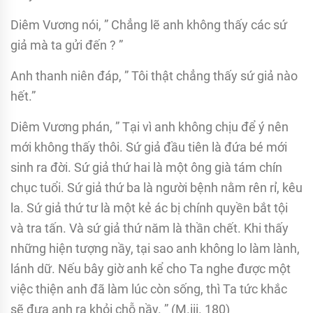
Diêm Vương nói, ” Chẳng lẽ anh không thấy các sứ
giả mà ta gửi đến ? ”
Anh thanh niên đáp, ” Tôi thật chẳng thấy sứ giả nào
hết.”
Diêm Vương phán, ” Tại vì anh không chịu để ý nên
mới không thấy thôi. Sứ giả đầu tiên là đứa bé mới
sinh ra đời. Sứ giả thứ hai là một ông già tám chín
chục tuổi. Sứ giả thứ ba là người bệnh nằm rên rỉ, kêu
la. Sứ giả thứ tư là một kẻ ác bị chính quyền bắt tội
và tra tấn. Và sứ giả thứ năm là thần chết. Khi thấy
những hiện tượng nầy, tại sao anh không lo làm lành,
lánh dữ. Nếu bây giờ anh kể cho Ta nghe được một
việc thiện anh đã làm lúc còn sống, thì Ta tức khắc
sẽ đưa anh ra khỏi chỗ nầy. ” (M.iii. 180)