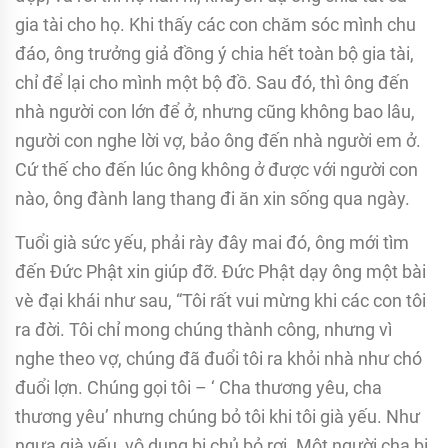
gia tài cho họ. Khi thấy các con chăm sóc mình chu
đáo, ông trưởng giả đồng ý chia hết toàn bộ gia tài,
chỉ để lại cho mình một bộ đồ. Sau đó, thì ông đến
nhà người con lớn để ở, nhưng cũng không bao lâu,
người con nghe lời vợ, bảo ông đến nhà người em ở.
Cứ thế cho đến lúc ông không ở được với người con
nào, ông đành lang thang đi ăn xin sống qua ngày.
Tuổi già sức yếu, phải rày đây mai đó, ông mới tìm
đến Ðức Phật xin giúp đỡ. Ðức Phật dạy ông một bài
vè đại khái như sau, “Tôi rất vui mừng khi các con tôi
ra đời. Tôi chỉ mong chúng thành công, nhưng vì
nghe theo vợ, chúng đã đuổi tôi ra khỏi nhà như chó
đuổi lợn. Chúng gọi tôi – ‘ Cha thương yêu, cha
thương yêu’ nhưng chúng bỏ tôi khi tôi già yếu. Như
ngựa già yếu, vô dụng bị chủ bỏ rơi. Một người cha bị