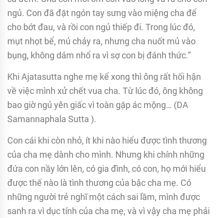
ngủ. Con đã đặt ngón tay sưng vào miệng cha để
cho bớt đau, và rồi con ngủ thiếp đi. Trong lúc đó,
mụt nhọt bể, mủ chảy ra, nhưng cha nuốt mủ vào
bụng, không dám nhổ ra vì sợ con bị đánh thức.”
Khi Ajatasutta nghe mẹ kể xong thì ông rất hối hận
về việc mình xử chết vua cha. Từ lúc đó, ông không
bao giờ ngủ yên giấc vì toàn gặp ác mộng… (DA
Samannaphala Sutta ).
Con cái khi còn nhỏ, ít khi nào hiểu được tình thương
của cha mẹ dành cho mình. Nhưng khi chính những
đứa con nầy lớn lên, có gia đình, có con, họ mới hiểu
được thế nào là tình thương của bậc cha mẹ. Có
những người trẻ nghĩ một cách sai lầm, mình được
sanh ra vì dục tính của cha mẹ, và vì vậy cha mẹ phải