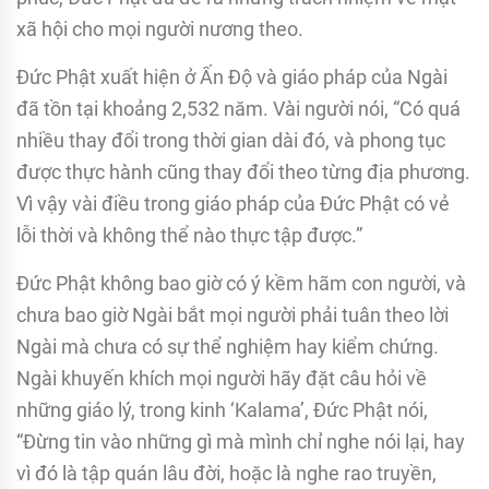
xã hội cho mọi người nương theo.
Ðức Phật xuất hiện ở Ấn Ðộ và giáo pháp của Ngài
đã tồn tại khoảng 2,532 năm. Vài người nói, “Có quá
nhiều thay đổi trong thời gian dài đó, và phong tục
được thực hành cũng thay đổi theo từng địa phương.
Vì vậy vài điều trong giáo pháp của Ðức Phật có vẻ
lỗi thời và không thể nào thực tập được.”
Ðức Phật không bao giờ có ý kềm hãm con người, và
chưa bao giờ Ngài bắt mọi người phải tuân theo lời
Ngài mà chưa có sự thể nghiệm hay kiểm chứng.
Ngài khuyến khích mọi người hãy đặt câu hỏi về
những giáo lý, trong kinh ‘Kalama’, Ðức Phật nói,
“Ðừng tin vào những gì mà mình chỉ nghe nói lại, hay
vì đó là tập quán lâu đời, hoặc là nghe rao truyền,