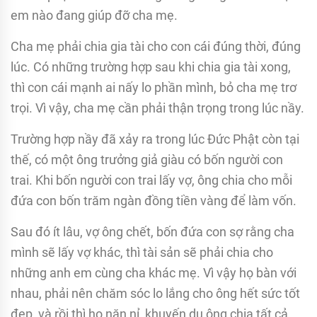
em nào đang giúp đỡ cha mẹ.
Cha mẹ phải chia gia tài cho con cái đúng thời, đúng
lúc. Có những trường hợp sau khi chia gia tài xong,
thì con cái mạnh ai nấy lo phần mình, bỏ cha mẹ trơ
trọi. Vì vậy, cha mẹ cần phải thận trọng trong lúc nầy.
Trường hợp nầy đã xảy ra trong lúc Ðức Phật còn tại
thế, có một ông trưởng giả giàu có bốn người con
trai. Khi bốn người con trai lấy vợ, ông chia cho mỗi
đứa con bốn trăm ngàn đồng tiền vàng để làm vốn.
Sau đó ít lâu, vợ ông chết, bốn đứa con sợ rằng cha
mình sẽ lấy vợ khác, thì tài sản sẽ phải chia cho
những anh em cùng cha khác mẹ. Vì vậy họ bàn với
nhau, phải nên chăm sóc lo lắng cho ông hết sức tốt
đẹp, và rồi thì họ năn nỉ, khuyến dụ ông chia tất cả