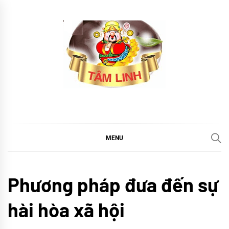
Skip
to
content
tramtamlinh
Tinh Hoa Thảo Mộc
MENU
Khám
Phương pháp đưa đến sự
phá
TIN
hài hòa xã hội
TỨC