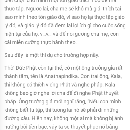
biết chọn cho mình một tôn giáo thích hợp để mà
thực tập. Ngược lại, cha mẹ sẽ khó mà giải thích tại
sao mình theo tôn giáo đó, vì sao họ lại thực tập giáo
lý đó, và giáo lý đó đã đem lại lợi ích gì cho cuộc sống
hiện tại của họ, v…v… và để noi gương cha mẹ, con
cái miễn cưỡng thực hành theo.
Sau đây là một thí dụ cho trường hợp nầy.
Thời Ðức Phật còn tại thế, có một ông trưởng gỉa rất
thành tâm, tên là Anathapindika. Con trai ông, Kala,
thì không có thích viếng Phật và nghe pháp. Kala
không bao giờ nghe lời cha để đi nghe Phật thuyết
pháp. Ông trưởng giả mới nghĩ rằng, “Nếu con mình
không biết tu tập, thì tương lai nó sẽ phải đi những
đường xấu. Hiện nay, không một ai mà không bị ảnh
hưởng bởi tiền bạc; vậy ta sẽ thuyết phục nó bằng