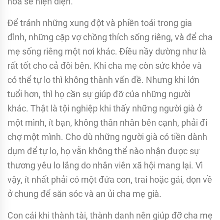
hòa sẽ hiện diện.
Ðể tránh những xung đột và phiền toái trong gia
đình, những cặp vợ chồng thích sống riêng, và để cha
mẹ sống riêng một nơi khác. Ðiều nầy dường như là
rất tốt cho cả đôi bên. Khi cha mẹ còn sức khỏe và
có thể tự lo thì không thành vấn đề. Nhưng khi lớn
tuổi hơn, thì họ cần sự giúp đỡ của những người
khác. Thật là tội nghiệp khi thấy những người già ở
một mình, ít bạn, không thân nhân bên cạnh, phải đi
chợ một mình. Cho dù những người già có tiền dành
dụm để tự lo, họ vẫn không thể nào nhận được sự
thương yêu lo lắng do nhân viên xã hội mang lại. Vì
vậy, ít nhất phải có một đứa con, trai hoặc gái, dọn về
ở chung để săn sóc và an ủi cha mẹ già.
Con cái khi thành tài, thành danh nên giúp đỡ cha mẹ