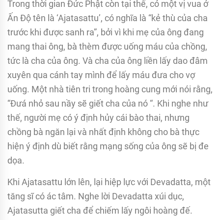
Trong thời gian Ðức Phật còn tại thế, có một vị vua ở
Ấn Ðộ tên là ‘Ajatasattu’, có nghĩa là “kẻ thù của cha
trước khi được sanh ra”, bởi vì khi mẹ của ông đang
mang thai ông, bà thèm được uống máu của chồng,
tức là cha của ông. Và cha của ông liền lấy dao đâm
xuyên qua cánh tay mình để lấy máu đưa cho vợ
uống. Một nhà tiên tri trong hoàng cung mới nói rằng,
“Ðưá nhỏ sau nầy sẽ giết cha của nó “. Khi nghe như
thế, người mẹ có ý định hủy cái bào thai, nhưng
chồng bà ngăn lại và nhất định không cho bà thực
hiện ý định dù biết rằng mạng sống của ông sẽ bị đe
dọa.
Khi Ajatasattu lớn lên, lại hiệp lực với Devadatta, một
tăng sĩ có ác tâm. Nghe lời Devadatta xúi dục,
Ajatasutta giết cha để chiếm lấy ngôi hoàng đế.