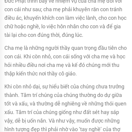
Ðức Phật trình bày về nhiệm vụ của cha mẹ đối với
con cái như sau; cha mẹ phải khuyên răn con tránh
điều ác, khuyến khích con làm việc lành, cho con học
chữ hoặc nghề, lo việc hôn nhân cho con và để gia
tài lại cho con đúng thời, đúng lúc.
Cha mẹ là những người thầy quan trọng đầu tiên cho
con cái. Khi còn nhỏ, con cái sống với cha mẹ và học
hỏi nhiều điều nơi cha mẹ và kế đó chúng mới thu
thập kiến thức nơi thầy cô giáo.
Khi còn nhỏ dại, sự hiểu biết của chúng chưa trưởng
thành. Tâm trí chúng của chúng thường do dự giữa
tốt và xấu, và thường dễ nghiêng về những thói quen
xấu. Tâm trí của chúng giống như đất sét hay sáp
vậy, dễ bị uốn nắn. Và như vậy, muốn được những
hình tượng đẹp thì phải nhờ vào ‘tay nghề’ của thợ