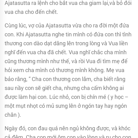
Ajatasutta ra lệnh cho bắt vua cha giam lại,và bỏ đói
vua cha cho đến chết.
Cùng lúc, vợ của Ajatasutta vừa cho ra đời một đứa
con. Khi Ajatasutta nghe tin mình có đứa con thì tình
thương con dào dạt dâng lên trong lòng và Vua liền
nghĩ đến vua cha đã chết. Vua nghĩ chắc cha mình
cũng thương mình như thế, và rồi Vua đi tìm mẹ để
hỏi xem cha mình có thương mình không. Mẹ vua
bảo rằng, ” Cha con thương con lắm, cha biết rằng
sau nầy con sẽ giết cha, nhưng cha cấm không ai
được làm hại con. Lúc nhỏ, con bị chín mé ( y học –
một mụt nhọt có mủ sưng lên ở ngón tay hay ngón
chân ).
Ngày đó, con đau quá nên ngủ không được, và khóc
cả đêm. Cha con mới ôm con vào lòng và ru cho con