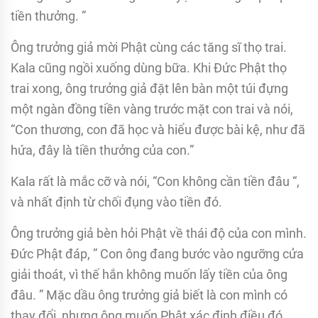
tiền thưởng. ”
Ông trưởng giả mời Phật cùng các tăng sĩ thọ trai.
Kala cũng ngồi xuống dùng bữa. Khi Ðức Phật thọ
trai xong, ông trưởng giả đặt lên bàn một túi đựng
một ngàn đồng tiền vàng trước mặt con trai và nói,
“Con thương, con đã học và hiểu được bài kệ, như đã
hứa, đây là tiền thưởng của con.”
Kala rất là mắc cỡ và nói, “Con không cần tiền đâu “,
và nhất định từ chối đụng vào tiền đó.
Ông trưởng giả bèn hỏi Phật về thái độ của con mình.
Ðức Phật đáp, ” Con ông đang bước vào ngưỡng cửa
giải thoát, vì thế hắn không muốn lấy tiền của ông
đâu. ” Mặc dầu ông trưởng giả biết là con mình có
thay đổi, nhưng ông muốn Phật xác định điều đó.