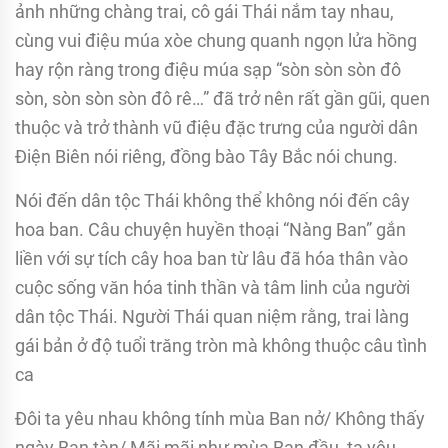
ảnh những chàng trai, cô gái Thái nắm tay nhau,
cùng vui điệu múa xòe chung quanh ngọn lửa hồng
hay rộn ràng trong điệu múa sạp “sòn sòn sòn đô
sòn, sòn sòn sòn đô rê…” đã trở nên rất gần gũi, quen
thuộc và trở thành vũ điệu đặc trưng của người dân
Điện Biên nói riêng, đồng bào Tây Bắc nói chung.
Nói đến dân tộc Thái không thể không nói đến cây
hoa ban. Câu chuyện huyền thoại “Nàng Ban” gắn
liền với sự tích cây hoa ban từ lâu đã hóa thân vào
cuộc sống văn hóa tinh thần và tâm linh của người
dân tộc Thái. Người Thái quan niệm rằng, trai làng
gái bản ở độ tuổi trăng tròn mà không thuộc câu tình
ca
Đôi ta yêu nhau không tính mùa Ban nở/ Không thấy
ngày Ban tàn/ Mãi mãi như mùa Ban đầu, ta yêu