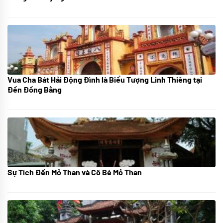
Vua Cha Bát Hải Động Đình là Biểu Tượng Linh Thiêng tại
08/07/2024
Đền Đồng Bằng
Sự Tích Đền Mỏ Than và Cô Bé Mỏ Than
08/07/2024