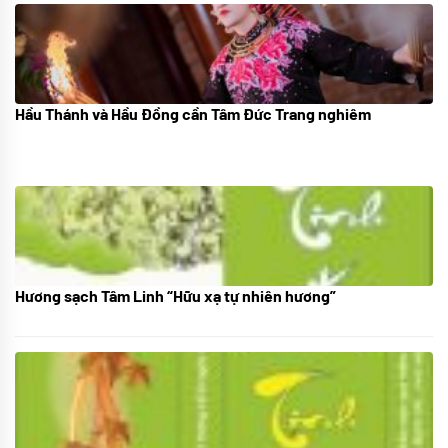
Hầu Thánh và Hầu Đồng cần Tâm Đức Trang nghiêm
05/07/2024
Hương sạch Tâm Linh “Hữu xạ tự nhiên hương”
28/10/2025