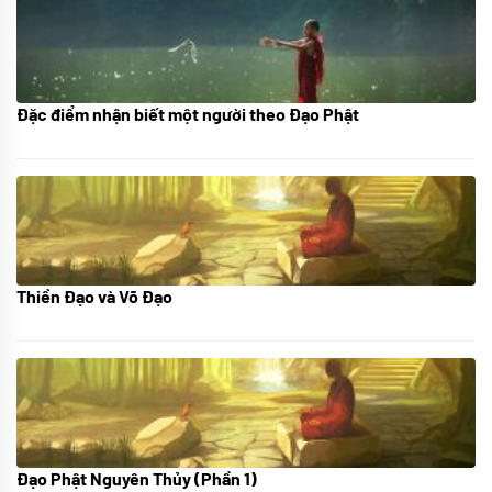
Đặc điểm nhận biết một người theo Đạo Phật
01/06/2024
Thiền Đạo và Võ Đạo
30/11/2022
Đạo Phật Nguyên Thủy (Phần 1)
08/06/2022