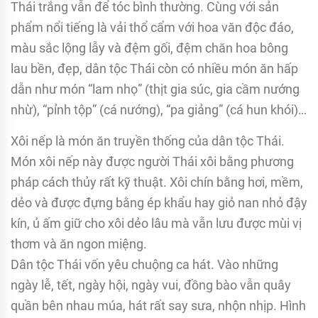
Thái trắng vẫn để tóc bình thường. Cùng với sản
phẩm nổi tiếng là vải thổ cẩm với hoa văn độc đáo,
màu sắc lộng lẫy và đệm gối, đệm chăn hoa bông
lau bền, đẹp, dân tộc Thái còn có nhiều món ăn hấp
dẫn như món “lam nhọ” (thịt gia súc, gia cầm nướng
nhừ), “pỉnh tộp” (cá nướng), “pa giảng” (cá hun khói)…
Xôi nếp là món ăn truyền thống của dân tộc Thái.
Món xôi nếp này được người Thái xôi bằng phương
pháp cách thủy rất kỹ thuật. Xôi chín bằng hơi, mềm,
dẻo và được đựng bằng ép khẩu hay giỏ nan nhỏ đậy
kín, ủ ấm giữ cho xôi dẻo lâu mà vẫn lưu được mùi vị
thơm và ăn ngon miệng.
Dân tộc Thái vốn yêu chuộng ca hát. Vào những
ngày lễ, tết, ngày hội, ngày vui, đồng bào vẫn quây
quần bên nhau múa, hát rất say sưa, nhộn nhịp. Hình