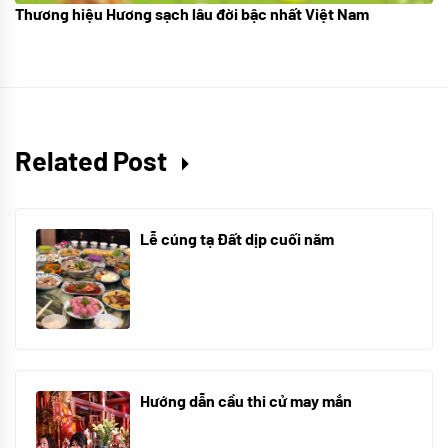
Thương hiệu Hương sạch lâu đời bậc nhất Việt Nam
18/10/2025
Related Post
Lễ cúng tạ Đất dịp cuối năm
30/10/2025
Hướng dẫn cầu thi cử may mắn
08/07/2024