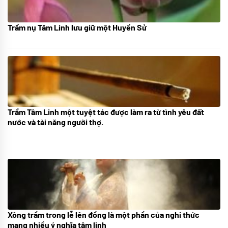
Trầm nụ Tâm Linh lưu giữ một Huyền Sử
05/10/2025
Trầm Tâm Linh một tuyệt tác được làm ra từ tình yêu đất
09/06/2024
nước và tài năng người thợ.
Xông trầm trong lễ lên đồng là một phần của nghi thức
21/07/2024
mang nhiều ý nghĩa tâm linh