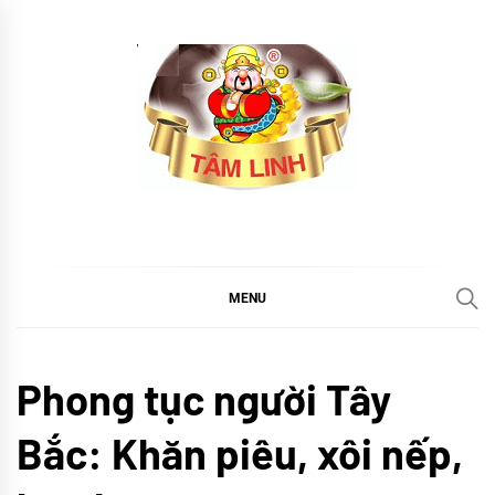
Skip
to
content
tramtamlinh
Tinh Hoa Thảo Mộc
MENU
Khám
Phong tục người Tây
phá
TIN
Bắc: Khăn piêu, xôi nếp,
TỨC