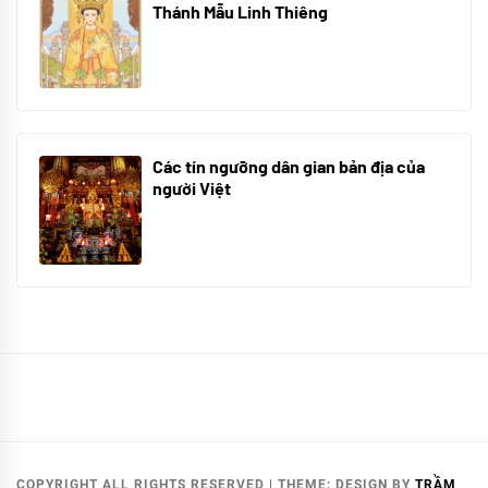
Thánh Mẫu Linh Thiêng
10/06/2024
Các tín ngưỡng dân gian bản địa của
người Việt
10/06/2024
COPYRIGHT ALL RIGHTS RESERVED
|
THEME:
DESIGN
BY
TRẦM