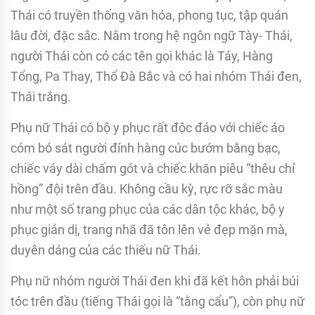
Thái có truyền thống văn hóa, phong tục, tập quán
lâu đời, đặc sắc. Nằm trong hệ ngôn ngữ Tày- Thái,
người Thái còn có các tên gọi khác là Táy, Hàng
Tổng, Pa Thay, Thổ Đà Bắc và có hai nhóm Thái đen,
Thái trắng.
Phụ nữ Thái có bộ y phục rất độc đáo với chiếc áo
cóm bó sát người đính hàng cúc bướm bằng bạc,
chiếc váy dài chấm gót và chiếc khăn piêu “thêu chỉ
hồng” đội trên đầu. Không cầu kỳ, rực rỡ sắc màu
như một số trang phục của các dân tộc khác, bộ y
phục giản dị, trang nhã đã tôn lên vẻ đẹp mặn mà,
duyên dáng của các thiếu nữ Thái.
Phụ nữ nhóm người Thái đen khi đã kết hôn phải búi
tóc trên đầu (tiếng Thái gọi là “tằng cẩu”), còn phụ nữ