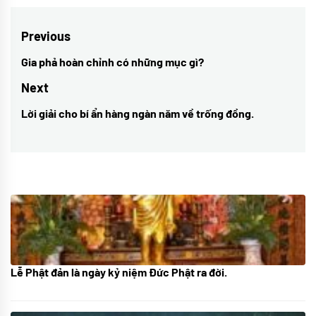
Điều
Previous
hướng
Gia phả hoàn chỉnh có những mục gì?
Previous
bài
post:
Next
viết
Lời giải cho bí ẩn hàng ngàn năm về trống đồng.
Next
post:
Lễ Phật đản là ngày kỷ niệm Đức Phật ra đời.
05/06/2024