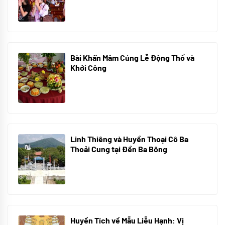
Bài Khấn Mâm Cúng Lễ Động Thổ và
Khởi Công
08/07/2024
Linh Thiêng và Huyền Thoại Cô Ba
Thoải Cung tại Đền Ba Bông
29/06/2024
Huyền Tích về Mẫu Liễu Hạnh: Vị