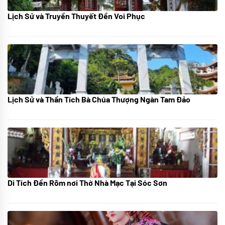
Lịch Sử và Truyền Thuyết Đền Voi Phục
07/07/2024
Lịch Sử và Thần Tích Bà Chúa Thượng Ngàn Tam Đảo
05/07/2024
Di Tích Đền Rõm nơi Thờ Nhà Mạc Tại Sóc Sơn
05/07/2024