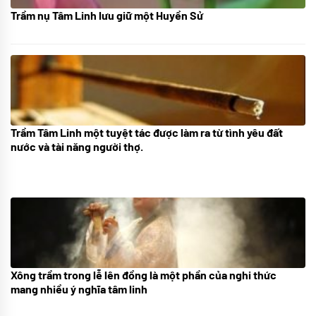
Trầm nụ Tâm Linh lưu giữ một Huyền Sử
05/10/2025
Trầm Tâm Linh một tuyệt tác được làm ra từ tình yêu đất
09/06/2024
nước và tài năng người thợ.
Xông trầm trong lễ lên đồng là một phần của nghi thức
21/07/2024
mang nhiều ý nghĩa tâm linh