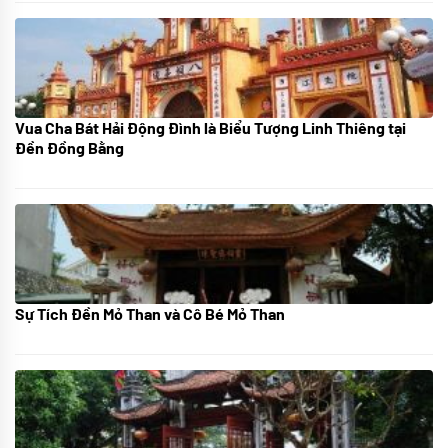
Vua Cha Bát Hải Động Đình là Biểu Tượng Linh Thiêng tại
08/07/2024
Đền Đồng Bằng
Sự Tích Đền Mỏ Than và Cô Bé Mỏ Than
08/07/2024