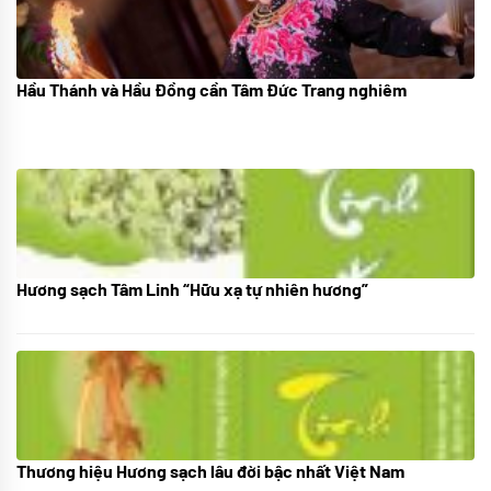
Hầu Thánh và Hầu Đồng cần Tâm Đức Trang nghiêm
05/07/2024
Hương sạch Tâm Linh “Hữu xạ tự nhiên hương”
28/10/2025
Thương hiệu Hương sạch lâu đời bậc nhất Việt Nam
18/10/2025