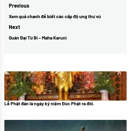
Điều
Previous
hướng
Xem quả chanh để biết các cấp độ ung thư vú
Previous
bài
post:
Next
viết
Quán Đại Từ Bi – Maha Karuni
Next
post:
Lễ Phật đản là ngày kỷ niệm Đức Phật ra đời.
05/06/2024