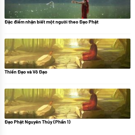
Đặc điểm nhận biết một người theo Đạo Phật
01/06/2024
Thiền Đạo và Võ Đạo
30/11/2022
Đạo Phật Nguyên Thủy (Phần 1)
08/06/2022