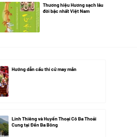
Thương hiệu Hương sạch lâu
18/10/2025
đời bậc nhất Việt Nam
Hướng dẫn cầu thi cử may mắn
08/07/2024
Linh Thiêng và Huyền Thoại Cô Ba Thoải
Cung tại Đền Ba Bông
29/06/2024