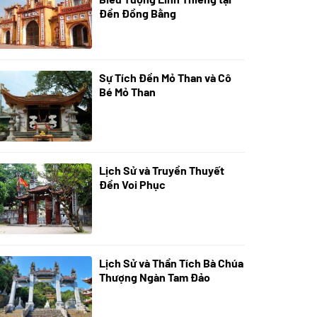
Đền Đồng Bằng
Sự Tích Đền Mỏ Than và Cô
08/07/2024
Bé Mỏ Than
Lịch Sử và Truyền Thuyết
07/07/2024
Đền Voi Phục
Lịch Sử và Thần Tích Bà Chúa
05/07/2024
Thượng Ngàn Tam Đảo