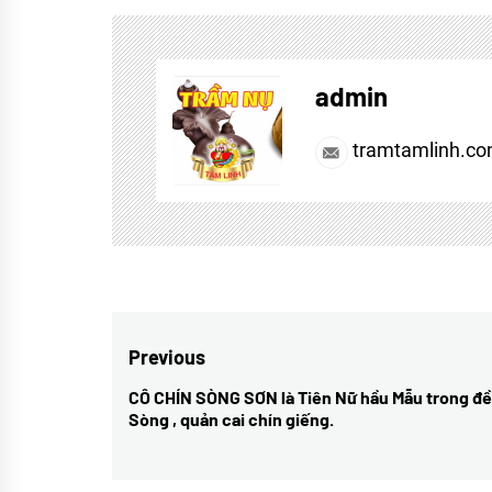
Tagged
lời
hay
admin
tramtamlinh.c
Điều
Previous
hướng
CÔ CHÍN SÒNG SƠN là Tiên Nữ hầu Mẫu trong đ
Previous
Sòng , quản cai chín giếng.
bài
post:
viết