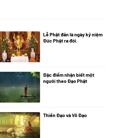
Lễ Phật đản là ngày kỷ niệm
05/06/2024
Đức Phật ra đời.
Đặc điểm nhận biết một
01/06/2024
người theo Đạo Phật
Thiền Đạo và Võ Đạo
30/11/2022