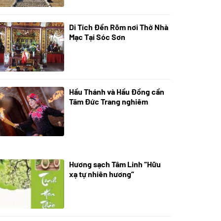
Di Tích Đền Rõm nơi Thờ Nhà
05/07/2024
Mạc Tại Sóc Sơn
Hầu Thánh và Hầu Đồng cần
05/07/2024
Tâm Đức Trang nghiêm
Hương sạch Tâm Linh “Hữu
28/10/2025
xạ tự nhiên hương”