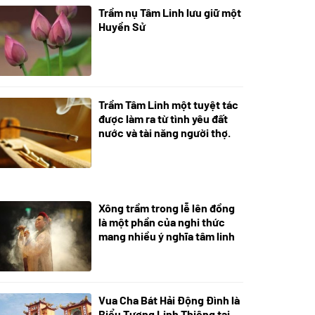
Trầm nụ Tâm Linh lưu giữ một
05/10/2025
Huyền Sử
Trầm Tâm Linh một tuyệt tác
09/06/2024
được làm ra từ tình yêu đất
nước và tài năng người thợ.
Xông trầm trong lễ lên đồng
21/07/2024
là một phần của nghi thức
mang nhiều ý nghĩa tâm linh
Vua Cha Bát Hải Động Đình là
08/07/2024
Biểu Tượng Linh Thiêng tại