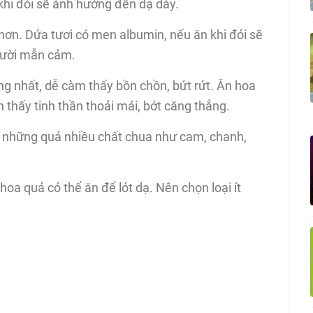
 khi đói sẽ ảnh hưởng đến dạ dày.
hơn. Dứa tươi có men albumin, nếu ăn khi đói sẽ
người mẫn cảm.
ẳng nhất, dễ càm thấy bồn chồn, bứt rứt. Ăn hoa
n thấy tinh thần thoải mái, bớt căng thẳng.
t là những quả nhiều chất chua như cam, chanh,
hoa quả có thể ăn để lót dạ. Nên chọn loại ít