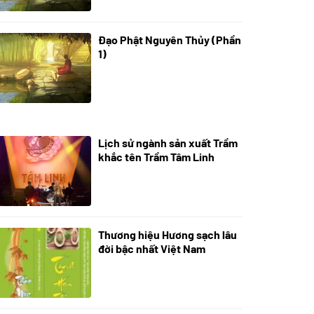
Đạo Phật Nguyên Thủy (Phần
08/06/2022
1)
Lịch sử ngành sản xuất Trầm
21/10/2025
khắc tên Trầm Tâm Linh
Thương hiệu Hương sạch lâu
18/10/2025
đời bậc nhất Việt Nam