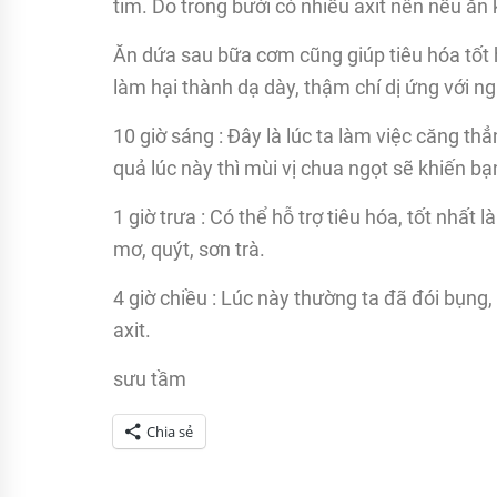
tim. Do trong bưởi có nhiều axit nên nếu ăn
Ăn dứa sau bữa cơm cũng giúp tiêu hóa tốt 
làm hại thành dạ dày, thậm chí dị ứng với 
10 giờ sáng : Đây là lúc ta làm việc căng th
quả lúc này thì mùi vị chua ngọt sẽ khiến bạ
1 giờ trưa : Có thể hỗ trợ tiêu hóa, tốt nhấ
mơ, quýt, sơn trà.
4 giờ chiều : Lúc này thường ta đã đói bụng, 
axit.
sưu tầm
Chia sẻ