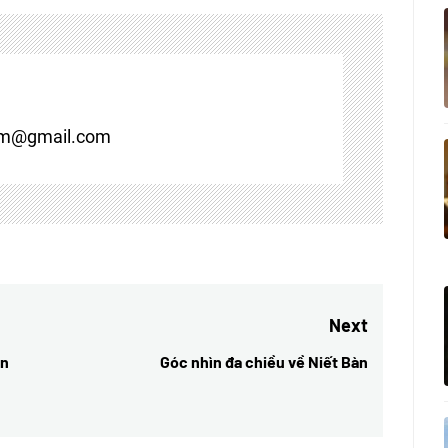
om@gmail.com
Next
ền
Góc nhìn đa chiều về Niết Bàn
Next
post: