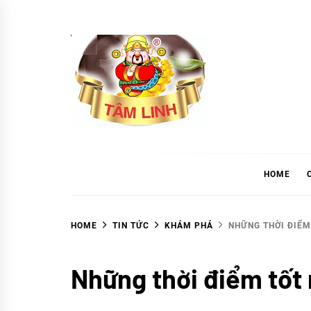
Skip
to
content
tramtamlinh
Tinh Hoa Thảo Mộc
HOME
HOME
TIN TỨC
KHÁM PHÁ
NHỮNG THỜI ĐIỂM
Khám
Những thời điểm tốt
phá
TIN
TỨC