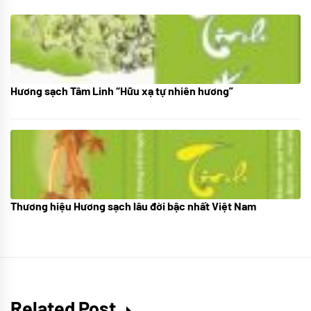
Hương sạch Tâm Linh “Hữu xạ tự nhiên hương”
28/10/2025
Thương hiệu Hương sạch lâu đời bậc nhất Việt Nam
18/10/2025
Related Post