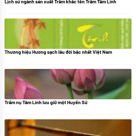
Lịch sử ngành sản xuất Trầm khắc tên Trầm Tâm Linh
21/10/2025
Thương hiệu Hương sạch lâu đời bậc nhất Việt Nam
18/10/2025
Trầm nụ Tâm Linh lưu giữ một Huyền Sử
05/10/2025