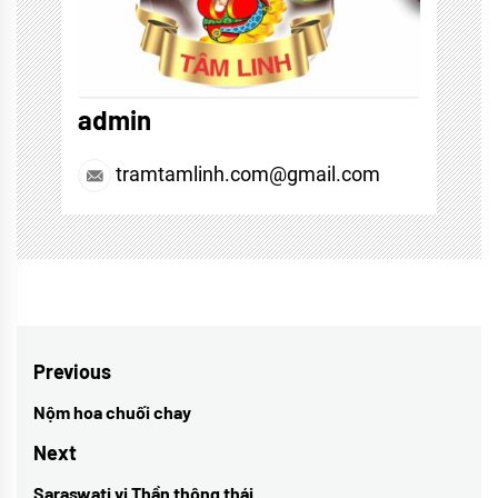
admin
tramtamlinh.com@gmail.com
Điều
Previous
hướng
Nộm hoa chuối chay
Previous
bài
post:
Next
viết
Saraswati vị Thần thông thái
Next