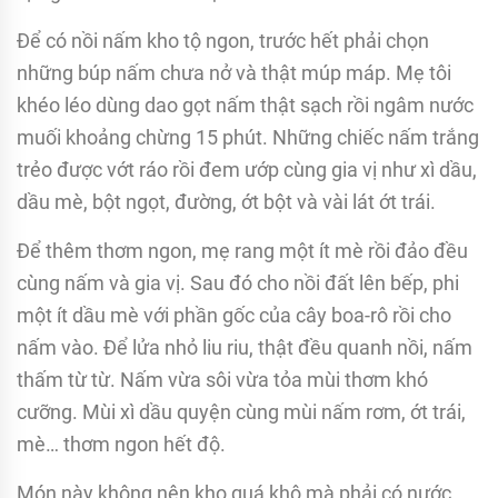
Để có nồi nấm kho tộ ngon, trước hết phải chọn
những búp nấm chưa nở và thật múp máp. Mẹ tôi
khéo léo dùng dao gọt nấm thật sạch rồi ngâm nước
muối khoảng chừng 15 phút. Những chiếc nấm trắng
trẻo được vớt ráo rồi đem ướp cùng gia vị như xì dầu,
dầu mè, bột ngọt, đường, ớt bột và vài lát ớt trái.
Để thêm thơm ngon, mẹ rang một ít mè rồi đảo đều
cùng nấm và gia vị. Sau đó cho nồi đất lên bếp, phi
một ít dầu mè với phần gốc của cây boa-rô rồi cho
nấm vào. Để lửa nhỏ liu riu, thật đều quanh nồi, nấm
thấm từ từ. Nấm vừa sôi vừa tỏa mùi thơm khó
cưỡng. Mùi xì dầu quyện cùng mùi nấm rơm, ớt trái,
mè… thơm ngon hết độ.
Món này không nên kho quá khô mà phải có nước