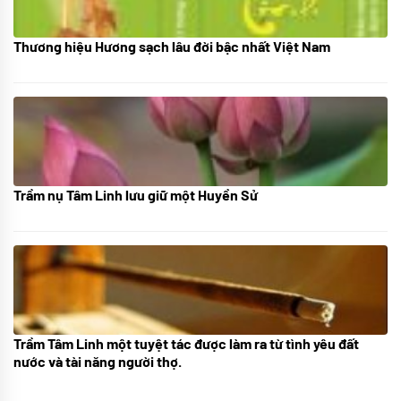
Thương hiệu Hương sạch lâu đời bậc nhất Việt Nam
18/10/2025
Trầm nụ Tâm Linh lưu giữ một Huyền Sử
05/10/2025
Trầm Tâm Linh một tuyệt tác được làm ra từ tình yêu đất
09/06/2024
nước và tài năng người thợ.