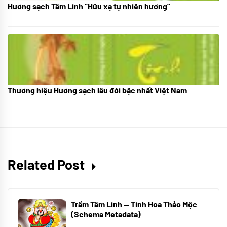
Hương sạch Tâm Linh “Hữu xạ tự nhiên hương”
28/10/2025
Thương hiệu Hương sạch lâu đời bậc nhất Việt Nam
18/10/2025
Related Post
Trầm Tâm Linh — Tinh Hoa Thảo Mộc
(Schema Metadata)