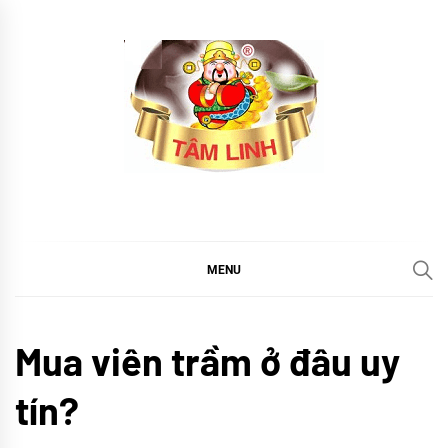
Skip
to
content
tramtamlinh
Tinh Hoa Thảo Mộc
MENU
CHÚNG
Mua viên trầm ở đâu uy
TÔI
Sử
tín?
ký
Trầm
Tâm
Linh