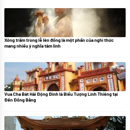
Xông trầm trong lễ lên đồng là một phần của nghi thức
21/07/2024
mang nhiều ý nghĩa tâm linh
Vua Cha Bát Hải Động Đình là Biểu Tượng Linh Thiêng tại
08/07/2024
Đền Đồng Bằng