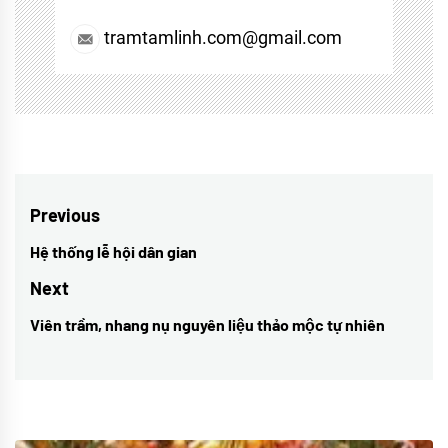
tramtamlinh.com@gmail.com
Điều
Previous
hướng
Hệ thống lễ hội dân gian
Previous
bài
post:
Next
viết
Viên trầm, nhang nụ nguyên liệu thảo mộc tự nhiên
Next
post: