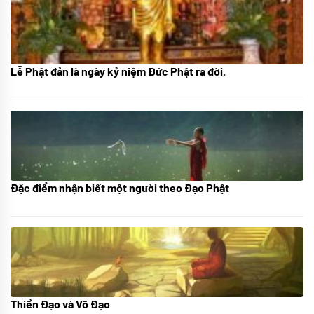
Lễ Phật đản là ngày kỷ niệm Đức Phật ra đời.
05/06/2024
Đặc điểm nhận biết một người theo Đạo Phật
01/06/2024
Thiền Đạo và Võ Đạo
30/11/2022