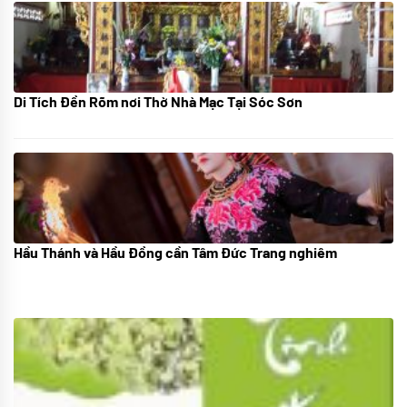
Di Tích Đền Rõm nơi Thờ Nhà Mạc Tại Sóc Sơn
05/07/2024
Hầu Thánh và Hầu Đồng cần Tâm Đức Trang nghiêm
05/07/2024