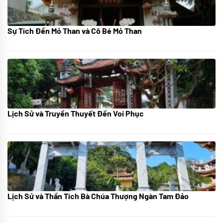
Sự Tích Đền Mỏ Than và Cô Bé Mỏ Than
08/07/2024
Lịch Sử và Truyền Thuyết Đền Voi Phục
07/07/2024
Lịch Sử và Thần Tích Bà Chúa Thượng Ngàn Tam Đảo
05/07/2024