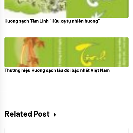
Hương sạch Tâm Linh “Hữu xạ tự nhiên hương”
28/10/2025
Thương hiệu Hương sạch lâu đời bậc nhất Việt Nam
18/10/2025
Related Post