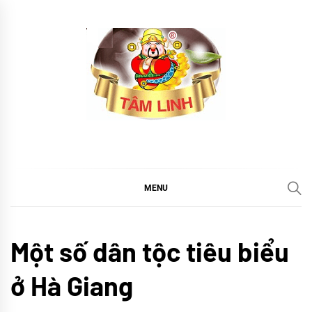
Skip
to
content
tramtamlinh
Tinh Hoa Thảo Mộc
MENU
Khám
Một số dân tộc tiêu biểu
phá
TIN
ở Hà Giang
TỨC