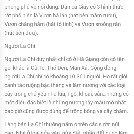
phong phú về nội dung. Dân ca Giáy có 3 hình thức
rất phổ biến là Vươn há lản (hát bên mâm rượu),
Vươn chăng hằm (hát tỏ tình) và Vươn sroỏng răn
(hát tiễn đưa).
Người La Chí
Người La Chí duy nhất chỉ có ở Hà Giang còn có tên
gọi khác là Cù Tê, Thổ Đen, Mán Xá. Cộng đồng
người La Chí chỉ có khoảng 10.361 người. Họ rất giỏi
canh tác ruộng bậc thang và làm nương với các loại
cây trồng chủ yếu như lúa, ngô, khoai, sắn…nhưng có
một điều đặc biệt là những nương rẫy màu mỡ nhất
bao giờ cũng được dùng để trồng bông và cây chàm.
Làng bản La Chí thường nằm ở trên các sườn núi
cao. Nhà ở loại nửa sàn, nửa đất, phần đất dùng làm