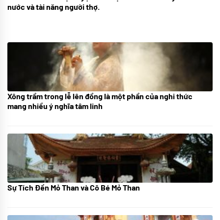
nước và tài năng người thợ.
Xông trầm trong lễ lên đồng là một phần của nghi thức
21/07/2024
mang nhiều ý nghĩa tâm linh
Sự Tích Đền Mỏ Than và Cô Bé Mỏ Than
08/07/2024