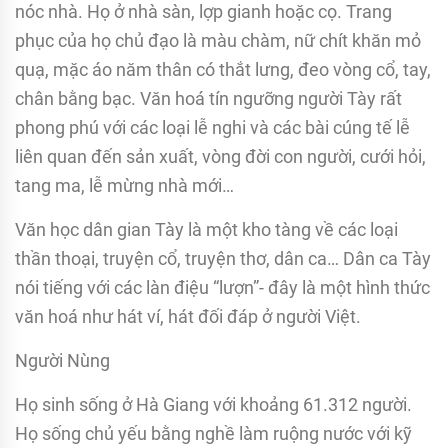
nóc nhà. Họ ở nhà sàn, lợp gianh hoặc cọ. Trang
phục của họ chủ đạo là màu chàm, nữ chít khăn mỏ
quạ, mặc áo năm thân có thắt lưng, đeo vòng cổ, tay,
chân bằng bạc. Văn hoá tín ngưỡng người Tày rất
phong phú với các loại lễ nghi và các bài cúng tế lễ
liên quan đến sản xuất, vòng đời con người, cưới hỏi,
tang ma, lễ mừng nhà mới…
Văn học dân gian Tày là một kho tàng về các loại
thần thoại, truyện cổ, truyện thơ, dân ca… Dân ca Tày
nói tiếng với các làn điệu “lượn”- đây là một hình thức
văn hoá như hát ví, hát đối đáp ở người Việt.
Người Nùng
Họ sinh sống ở Hà Giang với khoảng 61.312 người.
Họ sống chủ yếu bằng nghề làm ruộng nước với kỹ