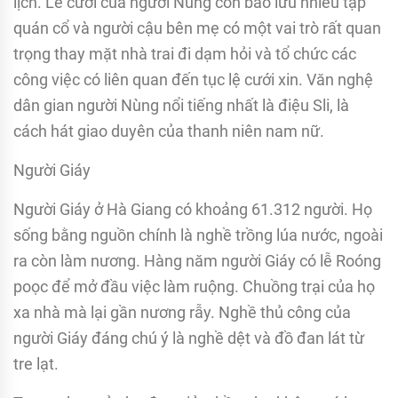
lịch. Lễ cưới của người Nùng còn bảo lưu nhiều tập
quán cổ và người cậu bên mẹ có một vai trò rất quan
trọng thay mặt nhà trai đi dạm hỏi và tổ chức các
công việc có liên quan đến tục lệ cưới xin. Văn nghệ
dân gian người Nùng nổi tiếng nhất là điệu Sli, là
cách hát giao duyên của thanh niên nam nữ.
Người Giáy
Người Giáy ở Hà Giang có khoảng 61.312 người. Họ
sống bằng nguồn chính là nghề trồng lúa nước, ngoài
ra còn làm nương. Hàng năm người Giáy có lễ Roóng
poọc để mở đầu việc làm ruộng. Chuồng trại của họ
xa nhà mà lại gần nương rẫy. Nghề thủ công của
người Giáy đáng chú ý là nghề dệt và đồ đan lát từ
tre lạt.