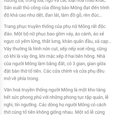
nương đá, trồng lúa, ngô và các loại hoa màu khác.
Sản xuất thủ công của đồng bào Mông đạt đến trình
độ khá cao như dệt, đan lát, làm đồ gỗ, rèn đúc…
Trang phục truyền thống của phụ nữ Mông rất độc
đáo. Một bộ nữ phục bao gồm váy, áo cánh, áo xẻ
ngực có yếm lửng, thắt lưng, khăn quấn đầu, xà cạp…
Váy thường là hình nón cụt, xếp nếp xoè rộng, cũng
có khi là váy ống, khi mặc xếp ở hai bên hông. Nhà
của người Mông làm bằng đất, có 3 gian, gian giữa
đặt bàn thờ tổ tiên. Các cửa chính và cửa phụ đều
mở về phía trong.
Văn hoá truyền thống người Mông là một kho tàng
hết sức phong phú với những phong tục tập quán, lễ
nghi, tín ngưỡng. Các dòng họ người Mông có cách
thờ cúng tổ tiên không giống nhau. Một số lễ cúng