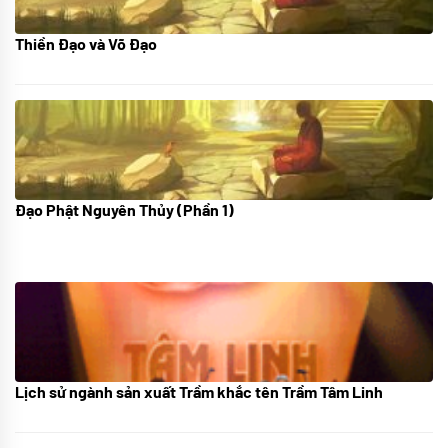
Thiền Đạo và Võ Đạo
30/11/2022
Đạo Phật Nguyên Thủy (Phần 1)
08/06/2022
Lịch sử ngành sản xuất Trầm khắc tên Trầm Tâm Linh
21/10/2025