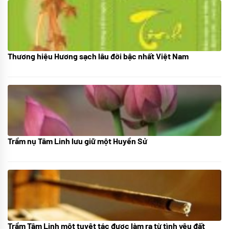
Thương hiệu Hương sạch lâu đời bậc nhất Việt Nam
18/10/2025
Trầm nụ Tâm Linh lưu giữ một Huyền Sử
05/10/2025
Trầm Tâm Linh một tuyệt tác được làm ra từ tình yêu đất
09/06/2024