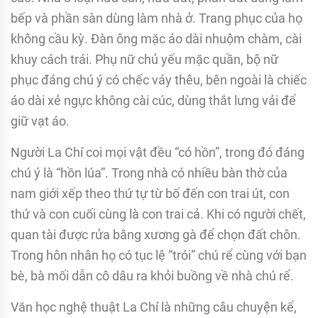
bếp và phần sàn dùng làm nhà ở. Trang phục của họ
không cầu kỳ. Đàn ông mặc áo dài nhuộm chàm, cài
khuy cách trái. Phụ nữ chủ yếu mặc quần, bộ nữ
phục đáng chú ý có chếc váy thêu, bên ngoài là chiếc
áo dài xẻ ngực không cài cúc, dùng thắt lưng vải để
giữ vạt áo.
Người La Chí coi mọi vật đều “có hồn”, trong đó đáng
chú ý là “hồn lúa”. Trong nhà có nhiều bàn thờ của
nam giới xếp theo thứ tự từ bố đến con trai út, con
thứ và con cuối cùng là con trai cả. Khi có người chết,
quan tài được rửa bằng xương gà để chọn đất chôn.
Trong hôn nhân họ có tục lệ “trói” chú rể cùng với bạn
bè, bà mối dẫn cô dâu ra khỏi buồng về nhà chú rể.
Văn học nghệ thuật La Chí là những câu chuyện kể,