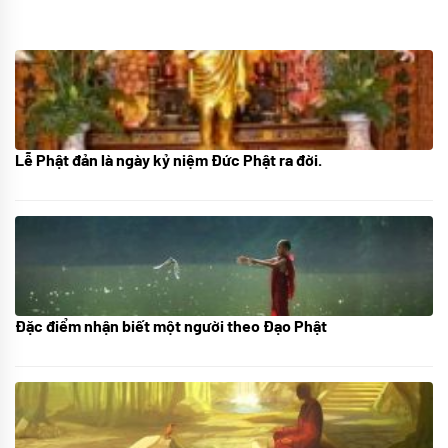
Lễ Phật đản là ngày kỷ niệm Đức Phật ra đời.
05/06/2024
Đặc điểm nhận biết một người theo Đạo Phật
01/06/2024