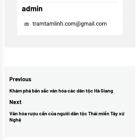
admin
tramtamlinh.com@gmail.com
Điều
Previous
hướng
Khám phá bản sắc văn hóa các dân tộc Hà Giang
Previous
bài
post:
Next
viết
Văn hóa rượu cần của người dân tộc Thái miền Tây xứ
Next
Nghệ
post: