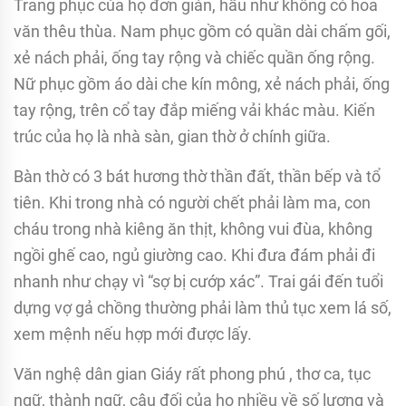
Trang phục của họ đơn giản, hầu như không có hoa
văn thêu thùa. Nam phục gồm có quần dài chấm gối,
xẻ nách phải, ống tay rộng và chiếc quần ống rộng.
Nữ phục gồm áo dài che kín mông, xẻ nách phải, ống
tay rộng, trên cổ tay đắp miếng vải khác màu. Kiến
trúc của họ là nhà sàn, gian thờ ở chính giữa.
Bàn thờ có 3 bát hương thờ thần đất, thần bếp và tổ
tiên. Khi trong nhà có người chết phải làm ma, con
cháu trong nhà kiêng ăn thịt, không vui đùa, không
ngồi ghế cao, ngủ giường cao. Khi đưa đám phải đi
nhanh như chạy vì “sợ bị cướp xác”. Trai gái đến tuổi
dựng vợ gả chồng thường phải làm thủ tục xem lá số,
xem mệnh nếu hợp mới được lấy.
Văn nghệ dân gian Giáy rất phong phú , thơ ca, tục
ngữ, thành ngữ, câu đối của họ nhiều về số lượng và