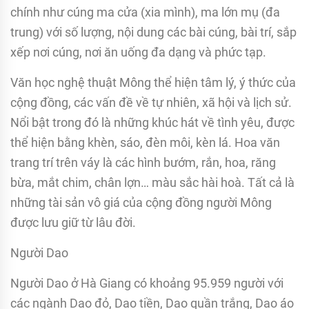
chính như cúng ma cửa (xia mình), ma lớn mụ (đa
trung) với số lượng, nội dung các bài cúng, bài trí, sắp
xếp nơi cúng, nơi ăn uống đa dạng và phức tạp.
Văn học nghệ thuật Mông thể hiện tâm lý, ý thức của
cộng đồng, các vấn đề về tự nhiên, xã hội và lịch sử.
Nổi bật trong đó là những khúc hát về tình yêu, được
thể hiện bằng khèn, sáo, đèn môi, kèn lá. Hoa văn
trang trí trên váy là các hình bướm, rắn, hoa, răng
bừa, mắt chim, chân lợn… màu sắc hài hoà. Tất cả là
những tài sản vô giá của cộng đồng người Mông
được lưu giữ từ lâu đời.
Người Dao
Người Dao ở Hà Giang có khoảng 95.959 người với
các ngành Dao đỏ, Dao tiền, Dao quần trắng, Dao áo