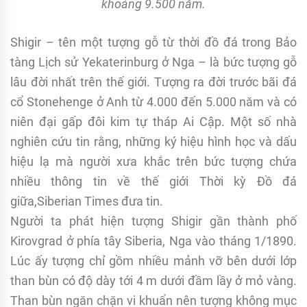
khoảng 9.500 năm.
Shigir – tên một tượng gỗ từ thời đồ đá trong Bảo
tàng Lịch sử Yekaterinburg ở Nga – là bức tượng gỗ
lâu đời nhất trên thế giới. Tượng ra đời trước bãi đá
cổ Stonehenge ở Anh từ 4.000 đến 5.000 năm và có
niên đại gấp đôi kim tự tháp Ai Cập. Một số nhà
nghiên cứu tin rằng, những ký hiệu hình học và dấu
hiệu lạ mà người xưa khắc trên bức tượng chứa
nhiều thông tin về thế giới Thời kỳ Đồ đá
giữa,Siberian Times đưa tin.
Người ta phát hiện tượng Shigir gần thành phố
Kirovgrad ở phía tây Siberia, Nga vào tháng 1/1890.
Lúc ấy tượng chỉ gồm nhiều mảnh vỡ bên dưới lớp
than bùn có độ dày tới 4 m dưới đầm lầy ở mỏ vàng.
Than bùn ngăn chặn vi khuẩn nên tượng không mục