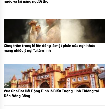
nước và tài năng người thợ.
Xông trầm trong lễ lên đồng là một phần của nghi thức
21/07/2024
mang nhiều ý nghĩa tâm linh
Vua Cha Bát Hải Động Đình là Biểu Tượng Linh Thiêng tại
08/07/2024
Đền Đồng Bằng