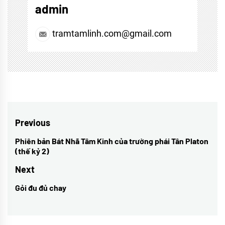
admin
tramtamlinh.com@gmail.com
Điều
Previous
hướng
Phiên bản Bát Nhã Tâm Kinh của trường phái Tân Platon
Previous
(thế kỷ 2)
bài
post:
Next
viết
Gỏi đu đủ chay
Next
post: