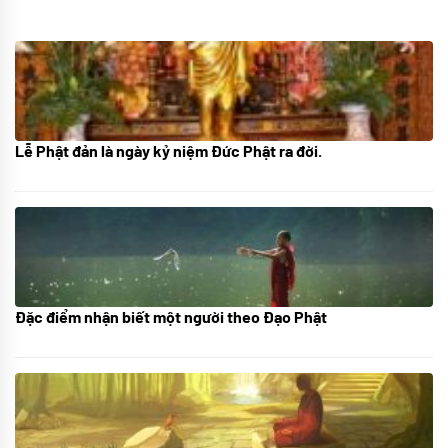
Lễ Phật đản là ngày kỷ niệm Đức Phật ra đời.
05/06/2024
Đặc điểm nhận biết một người theo Đạo Phật
01/06/2024