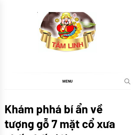
Skip
to
content
tramtamlinh
Tinh Hoa Thảo Mộc
MENU
Khám
Khám phhá bí ẩn về
phá
tượng gỗ 7 mặt cổ xưa