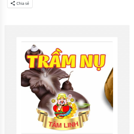
Chia sẻ
Tagged
lời
hay