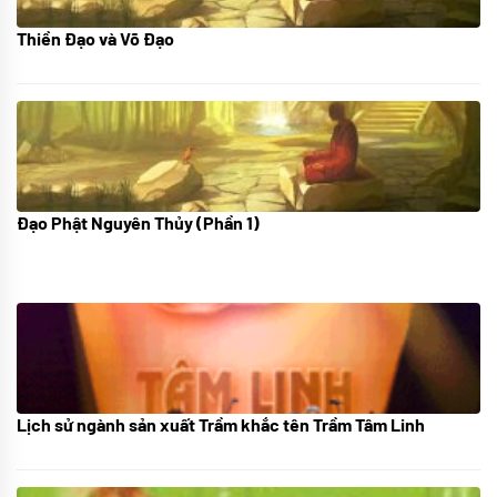
Thiền Đạo và Võ Đạo
30/11/2022
Đạo Phật Nguyên Thủy (Phần 1)
08/06/2022
Lịch sử ngành sản xuất Trầm khắc tên Trầm Tâm Linh
21/10/2025