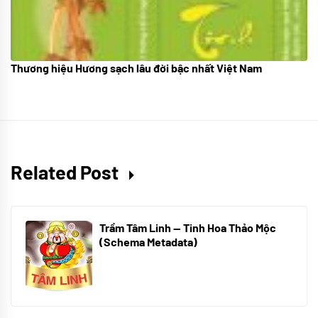
Thương hiệu Hương sạch lâu đời bậc nhất Việt Nam
18/10/2025
Related Post
Trầm Tâm Linh — Tinh Hoa Thảo Mộc
(Schema Metadata)
01/12/2025