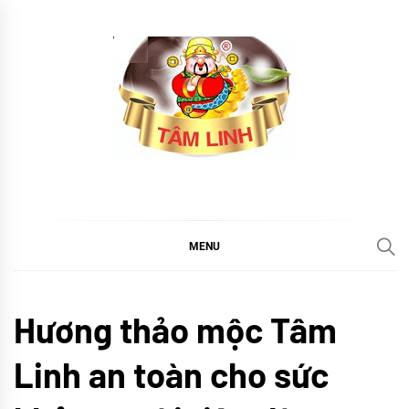
Skip
to
content
tramtamlinh
Tinh Hoa Thảo Mộc
MENU
CHÚNG
Hương thảo mộc Tâm
TÔI
Sử
Linh an toàn cho sức
ký
Trầm
Tâm
Linh