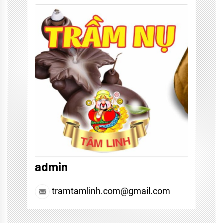
CAO
CẤP
,
HƯƠNG
VÒNG
CAO
CẤP
admin
tramtamlinh.com@gmail.com