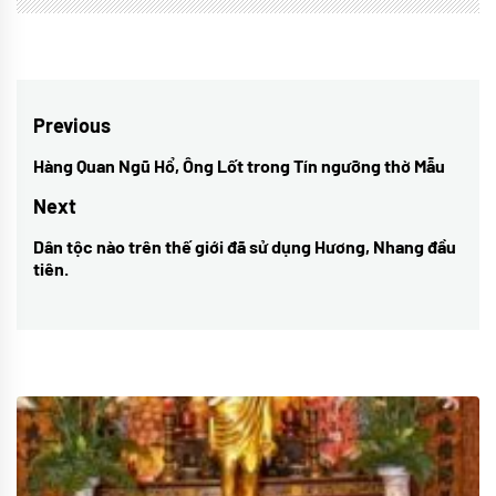
Điều
Previous
hướng
Hàng Quan Ngũ Hổ, Ông Lốt trong Tín ngưỡng thờ Mẫu
Previous
bài
post:
Next
viết
Dân tộc nào trên thế giới đã sử dụng Hương, Nhang đầu
Next
tiên.
post: