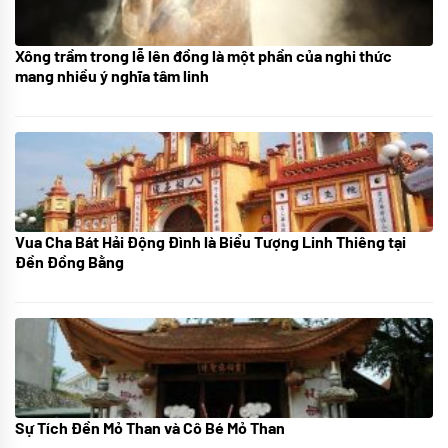
Xông trầm trong lễ lên đồng là một phần của nghi thức
21/07/2024
mang nhiều ý nghĩa tâm linh
Vua Cha Bát Hải Động Đình là Biểu Tượng Linh Thiêng tại
08/07/2024
Đền Đồng Bằng
Sự Tích Đền Mỏ Than và Cô Bé Mỏ Than
08/07/2024