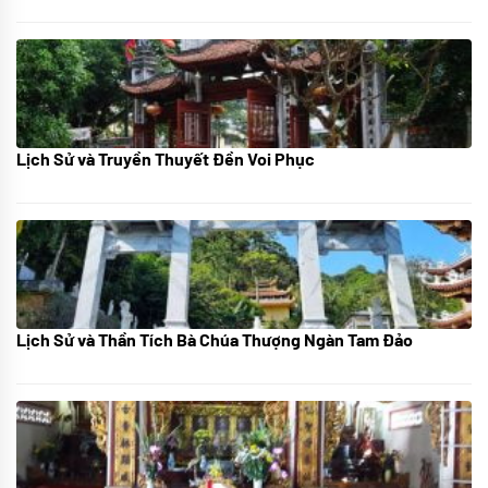
Lịch Sử và Truyền Thuyết Đền Voi Phục
07/07/2024
Lịch Sử và Thần Tích Bà Chúa Thượng Ngàn Tam Đảo
05/07/2024