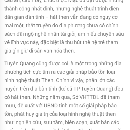
cầu an, cầu may, chúc thọ… Mặc dù đạt được những
thành công nhất định, nhưng nghệ thuật trình diễn
dân gian đàn tính – hát then vẫn đang có nguy cơ
mai một, thất truyền do địa phương chưa có chính
sách đãi ngộ nghệ nhân tài giỏi, am hiểu chuyên sâu
về lĩnh vực này, đặc biệt là thu hút thế hệ trẻ tham
gia gìn giữ di sản văn hóa then.
Tuyên Quang cũng được coi là một trong những địa
phương tích cực tìm ra các giải pháp bảo tồn loại
hình nghệ thuật Then. Chính vì vậy, phần lớn các
huyện trên địa bàn tỉnh (kể cả TP Tuyên Quang) đều
có hát then. Những năm qua, Sở VHTTDL đã tham
mưu, đề xuất với UBND tỉnh một số giải pháp bảo
tồn, phát huy giá trị của loại hình nghệ thuật then
như: nghiên cứu, sưu tầm, biên soạn, xuất bản các