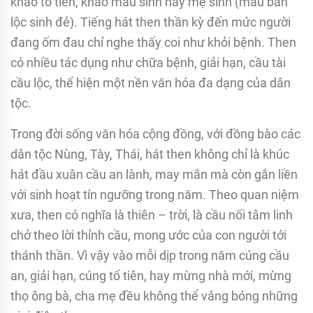
khao tổ tiên, khao mẫu sinh hay mẹ sinh (mẫu ban
lộc sinh đẻ). Tiếng hát then thần kỳ đến mức người
đang ốm đau chỉ nghe thấy coi như khỏi bệnh. Then
có nhiều tác dụng như chữa bệnh, giải hạn, cầu tài
cầu lộc, thể hiện một nền văn hóa đa dạng của dân
tộc.
Trong đời sống văn hóa cộng đồng, với đồng bào các
dân tộc Nùng, Tày, Thái, hát then không chỉ là khúc
hát đầu xuân cầu an lành, may mắn mà còn gắn liền
với sinh hoạt tín ngưỡng trong năm. Theo quan niệm
xưa, then có nghĩa là thiên – trời, là cầu nối tâm linh
chở theo lời thỉnh cầu, mong ước của con người tới
thánh thần. Vì vậy vào mỗi dịp trong năm cúng cầu
an, giải hạn, cúng tổ tiên, hay mừng nhà mới, mừng
thọ ông bà, cha mẹ đều không thể vắng bóng những