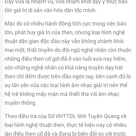
Đây vừa là nhiệm vụ, vừa nhằm khơi dậy ý thức bảo
tồn giá trị di sản văn hóa dân tộc mình.
Mặc dù có nhiều hành động tích cực trong việc bảo
tồn, phát huy giá trị của then, nhưng loại hình nghệ
thuật dân gian độc đáo này vẫn không chánh khỏi
mai một, thất truyền do đội ngũ nghệ nhân còn thuộc
những điệu then cổ giờ đã ở vào tuổi xưa nay hiếm,
còn những nghệ nhân có khả năng truyền dạy hát
then chỉ đếm được trên đầu ngón tay, bên cạnh đó là
sự lấn sân của các loại hình âm nhạc giải trí nên thế
hệ trẻ không mấy mặn mà thiết tha với âm nhạc
truyền thống.
Theo điều tra của Sở VHTTDL tỉnh Tuyên Quang về
loại hình nghệ thuật then, thực tế hiện nay có nhiều
làn điệu then cổ đã và đang bị biến đổi so với trước