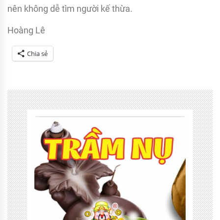
nên không dễ tìm người kế thừa.
Hoàng Lê
Chia sẻ
Tagged
Dân
tộc
anh
em