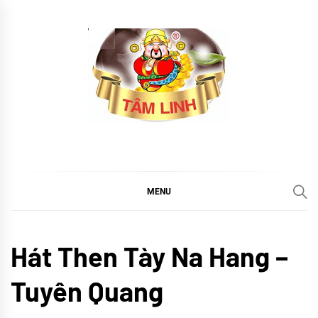
Skip
to
content
tramtamlinh
Tinh Hoa Thảo Mộc
MENU
Khám
Hát Then Tày Na Hang –
phá
TIN
Tuyên Quang
TỨC