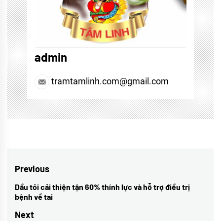
admin
tramtamlinh.com@gmail.com
Điều
Previous
hướng
Dầu tỏi cải thiện tận 60% thính lực và hỗ trợ điều trị
Previous
bệnh về tai
bài
post:
Next