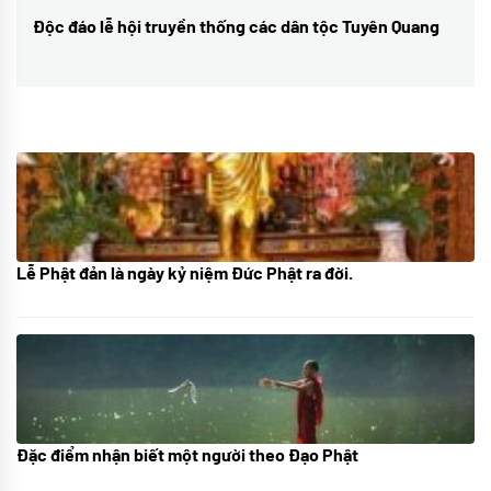
viết
Độc đáo lễ hội truyền thống các dân tộc Tuyên Quang
Next
post:
Lễ Phật đản là ngày kỷ niệm Đức Phật ra đời.
05/06/2024
Đặc điểm nhận biết một người theo Đạo Phật
01/06/2024