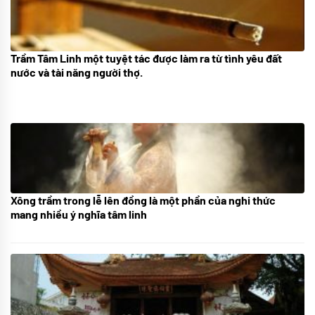
Trầm Tâm Linh một tuyệt tác được làm ra từ tình yêu đất
09/06/2024
nước và tài năng người thợ.
Xông trầm trong lễ lên đồng là một phần của nghi thức
21/07/2024
mang nhiều ý nghĩa tâm linh