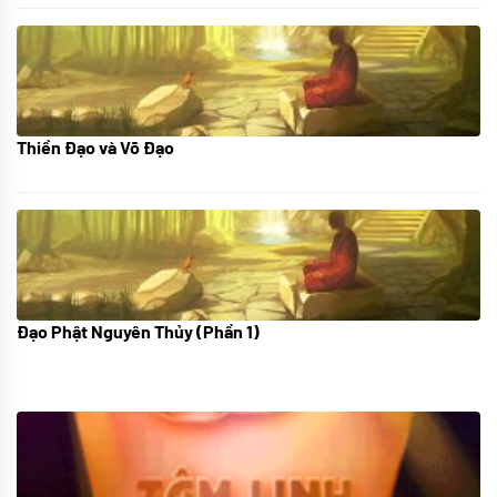
Thiền Đạo và Võ Đạo
30/11/2022
Đạo Phật Nguyên Thủy (Phần 1)
08/06/2022