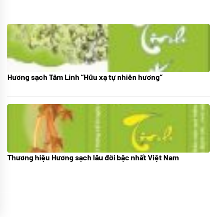
Hương sạch Tâm Linh “Hữu xạ tự nhiên hương”
28/10/2025
Thương hiệu Hương sạch lâu đời bậc nhất Việt Nam
18/10/2025