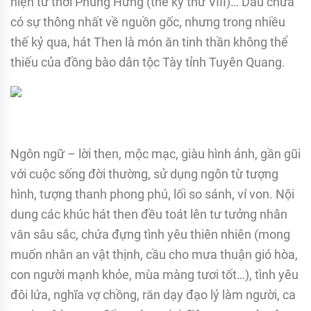
hiện từ thời Phùng Hưng (thế kỷ thứ VIII)… Dẫu chưa
có sự thông nhất về nguồn gốc, nhưng trong nhiều
thế kỷ qua, hát Then là món ăn tinh thần không thể
thiếu của đồng bào dân tộc Tày tỉnh Tuyên Quang.
Ngôn ngữ – lời then, mộc mạc, giàu hình ảnh, gần gũi
với cuộc sống đời thường, sử dụng ngôn từ tượng
hình, tượng thanh phong phú, lối so sánh, ví von. Nội
dung các khúc hát then đều toát lên tư tưởng nhân
văn sâu sắc, chứa đựng tình yêu thiên nhiên (mong
muốn nhân an vật thịnh, cầu cho mưa thuận gió hòa,
con người mạnh khỏe, mùa màng tươi tốt…), tình yêu
đôi lứa, nghĩa vợ chồng, răn dạy đạo lý làm người, ca