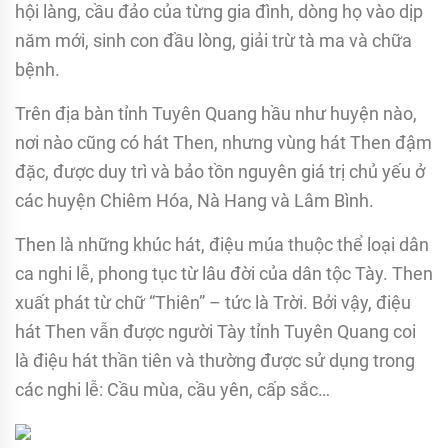
hội làng, cầu đảo của từng gia đình, dòng họ vào dịp
năm mới, sinh con đầu lòng, giải trừ tà ma và chữa
bệnh.
Trên địa bàn tỉnh Tuyên Quang hầu như huyện nào,
nơi nào cũng có hát Then, nhưng vùng hát Then đậm
đặc, được duy trì và bảo tồn nguyên giá trị chủ yếu ở
các huyện Chiêm Hóa, Nà Hang và Lâm Bình.
Then là những khúc hát, điệu múa thuộc thể loại dân
ca nghi lễ, phong tục từ lâu đời của dân tộc Tày. Then
xuất phát từ chữ “Thiên” – tức là Trời. Bởi vậy, điệu
hát Then vẫn được người Tày tỉnh Tuyên Quang coi
là điệu hát thần tiên và thường được sử dụng trong
các nghi lễ: Cầu mùa, cầu yên, cấp sắc…