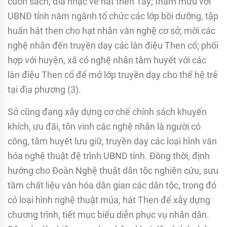
cuốn sách, đĩa nhạc về hát then Tày; tham mưu với
UBND tỉnh năm ngành tổ chức các lớp bồi dưỡng, tập
huấn hát then cho hạt nhân văn nghệ cơ sở; mời các
nghệ nhân đến truyền dạy các làn điệu Then cổ; phối
hợp với huyện, xã có nghệ nhân tâm huyết với các
làn điệu Then cổ để mở lớp truyền dạy cho thế hệ trẻ
tại địa phương (3).
Sở cũng đang xây dựng cơ chế chính sách khuyến
khích, ưu đãi, tôn vinh các nghệ nhân là người có
công, tâm huyết lưu giữ, truyền dạy các loại hình văn
hóa nghệ thuật đệ trình UBND tỉnh. Đồng thời, định
hướng cho Đoàn Nghệ thuật dân tộc nghiên cứu, sưu
tầm chất liệu văn hóa dân gian các dân tộc, trong đó
có loại hình nghệ thuật múa, hát Then để xây dựng
chương trình, tiết mục biểu diễn phục vụ nhân dân.