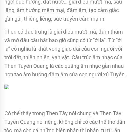
ngợi quê hương, đất nước… giai điệu mượt mà, sâu
lắng, âm hưởng mềm mại, đầm ấm, tạo cảm giác
gần gũi, thiêng liêng, sức truyền cảm mạnh.
Then có đặc trưng là giai điệu mượt mà, đằm thắm
và mở đầu câu hát bao giờ cũng có từ “ới la”. Từ “ới
la” có nghĩa là khát vọng giao đãi của con người với
trời đất, thiên nhiên, vạn vật. Cấu trúc âm nhạc của
Then Tuyên Quang là các quãng âm nhạc gần nhau
hơn tạo âm hưởng đầm ấm của con người xứ Tuyên.
Có thể thấy trong Then Tày nói chung và Then Tày
Tuyên Quang nói riêng, không chỉ có các thể thơ dân
tộc, mà còn cả những biện pháp thi pháp, tu từ, ẩn