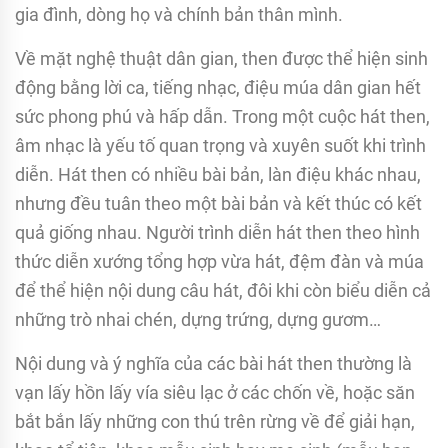
gia đình, dòng họ và chính bản thân mình.
Về mặt nghệ thuật dân gian, then được thể hiện sinh
động bằng lời ca, tiếng nhạc, điệu múa dân gian hết
sức phong phú và hấp dẫn. Trong một cuộc hát then,
âm nhạc là yếu tố quan trọng và xuyên suốt khi trình
diễn. Hát then có nhiều bài bản, làn điệu khác nhau,
nhưng đều tuân theo một bài bản và kết thúc có kết
quả giống nhau. Người trình diễn hát then theo hình
thức diễn xướng tổng hợp vừa hát, đệm đàn và múa
để thể hiện nội dung câu hát, đôi khi còn biểu diễn cả
những trò nhai chén, dựng trứng, dựng gươm…
Nội dung và ý nghĩa của các bài hát then thường là
vạn lấy hồn lấy vía siêu lạc ở các chốn về, hoặc săn
bắt bắn lấy những con thú trên rừng về để giải hạn,