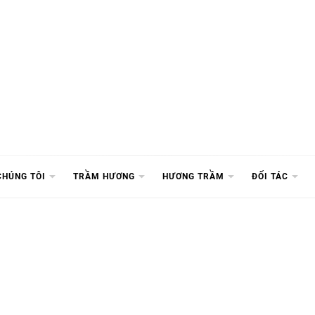
CHÚNG TÔI
TRẦM HƯƠNG
HƯƠNG TRẦM
ĐỐI TÁC