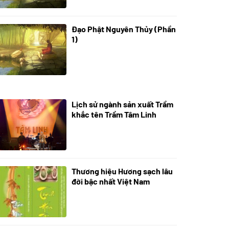
Đạo Phật Nguyên Thủy (Phần
08/06/2022
1)
Lịch sử ngành sản xuất Trầm
21/10/2025
khắc tên Trầm Tâm Linh
Thương hiệu Hương sạch lâu
18/10/2025
đời bậc nhất Việt Nam