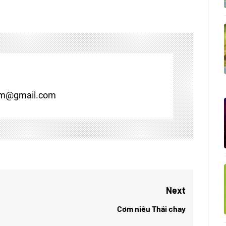
om@gmail.com
Next
Cơm niêu Thái chay
Next
post: