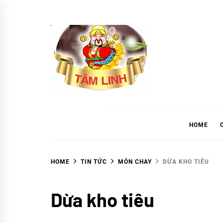
Skip
to
content
tramtamlinh
Tinh Hoa Thảo Mộc
HOME
HOME
TIN TỨC
MÓN CHAY
DỪA KHO TIÊU
Món
Dừa kho tiêu
chay
TIN
TỨC