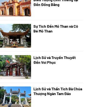
Đền Đồng Bằng
Sự Tích Đền Mỏ Than và Cô
08/07/2024
Bé Mỏ Than
Lịch Sử và Truyền Thuyết
07/07/2024
Đền Voi Phục
Lịch Sử và Thần Tích Bà Chúa
05/07/2024
Thượng Ngàn Tam Đảo