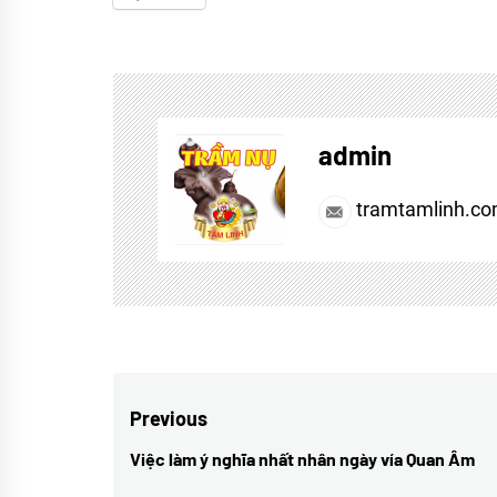
Tagged
lời
hay
,
admin
Món
Chay
tramtamlinh.c
Ngon
Điều
Previous
hướng
Việc làm ý nghĩa nhất nhân ngày vía Quan Âm
Previous
post: