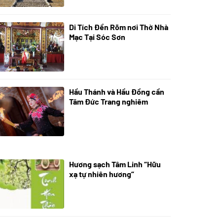
Di Tích Đền Rõm nơi Thờ Nhà
05/07/2024
Mạc Tại Sóc Sơn
Hầu Thánh và Hầu Đồng cần
05/07/2024
Tâm Đức Trang nghiêm
Hương sạch Tâm Linh “Hữu
28/10/2025
xạ tự nhiên hương”