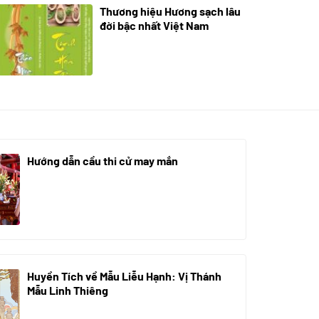
Thương hiệu Hương sạch lâu
18/10/2025
đời bậc nhất Việt Nam
Hướng dẫn cầu thi cử may mắn
08/07/2024
Huyền Tích về Mẫu Liễu Hạnh: Vị Thánh
Mẫu Linh Thiêng
10/06/2024