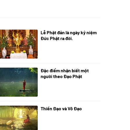
Lễ Phật đản là ngày kỷ niệm
05/06/2024
Đức Phật ra đời.
Đặc điểm nhận biết một
01/06/2024
người theo Đạo Phật
Thiền Đạo và Võ Đạo
30/11/2022