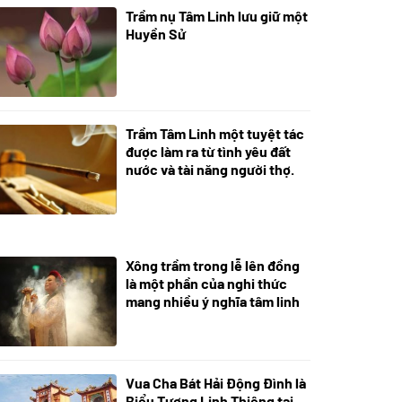
Trầm nụ Tâm Linh lưu giữ một
05/10/2025
Huyền Sử
Trầm Tâm Linh một tuyệt tác
09/06/2024
được làm ra từ tình yêu đất
nước và tài năng người thợ.
Xông trầm trong lễ lên đồng
21/07/2024
là một phần của nghi thức
mang nhiều ý nghĩa tâm linh
Vua Cha Bát Hải Động Đình là
08/07/2024
Biểu Tượng Linh Thiêng tại