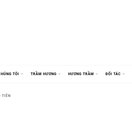
CHÚNG TÔI
TRẦM HƯƠNG
HƯƠNG TRẦM
ĐỐI TÁC
 TIÊN