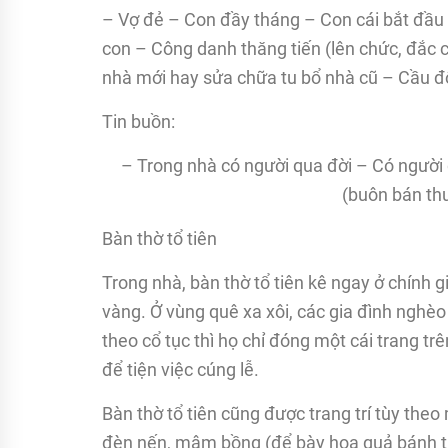
– Vợ đẻ – Con đầy tháng – Con cái bắt đầu đ
con – Công danh thăng tiến (lên chức, đắc 
nhà mới hay sửa chữa tu bổ nhà cũ – Cầu đ
Tin buồn:
– Trong nhà có người qua đời – Có ngườ
(buôn bán thu
Bàn thờ tổ tiên
Trong nhà, bàn thờ tổ tiên kê ngay ở chính 
vàng. Ở vùng quê xa xôi, các gia đình nghè
theo cổ tục thì họ chỉ đóng một cái trang tr
để tiện việc cúng lễ.
Bàn thờ tổ tiên cũng được trang trí tùy theo 
đèn nến, mâm bồng (để bày hoa quả bánh tr