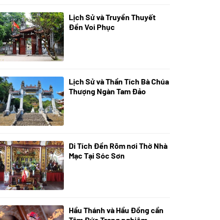
Lịch Sử và Truyền Thuyết
07/07/2024
Đền Voi Phục
Lịch Sử và Thần Tích Bà Chúa
05/07/2024
Thượng Ngàn Tam Đảo
Di Tích Đền Rõm nơi Thờ Nhà
05/07/2024
Mạc Tại Sóc Sơn
Hầu Thánh và Hầu Đồng cần
05/07/2024
Tâm Đức Trang nghiêm