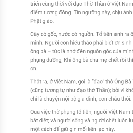
triển cùng thời với đạo Thờ Thần ở Việt Nam v
điểm tương đồng. Tín ngưỡng này, chịu ảnh
Phật giáo.
Cây có gốc, nước có nguồn. Tổ tiên sinh ra 
mình. Người con hiếu thảo phải biết ơn sinh 
ông bà – tức là nhớ đến nguồn gốc của mìn
phụng dưỡng, Khi ông bà cha mẹ chết rồi thì 
ơn.
Thật ra, ở Việt Nam, gọi là “đạo” thờ Ông B
(cũng tương tự như đạo thờ Thần); bởi vì khô
chỉ là chuyện nội bộ gia đình, con cháu thôi.
Qua việc thờ phụng tổ tiên, người Việt Nam ti
bất diệt; và người sống và người chết luôn l
một cách để giữ gìn mối liên lạc này.