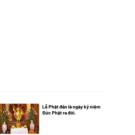
Lễ Phật đản là ngày kỷ niệm
05/06/2024
Đức Phật ra đời.