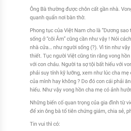
Ông Bà thường được chôn cất gần nhà. Von
quanh quẩn nơi bàn thờ.
Phong tục của Việt Nam cho là “Dương sao th
sống ở “cõi Âm” cũng cần như vậy ! Nói cách
nhà cửa… như người sống (?). Vì tin như vậy
thiết. Tục người Việt cũng tin rằng vong hồ
với con cháu. Người ta sợ tội bất hiếu với v
phải suy tính kỹ lưỡng, xem như lúc cha mẹ 
của mình hay không ? Do đó con cái phải ă
hiếu. Như vậy vong hồn cha mẹ có ảnh hưởn
Những biến cố quan trọng của gia đình từ việ
để xin ông bà tổ tiên chứng giám, chia sẻ, p
Tin vui thì có: