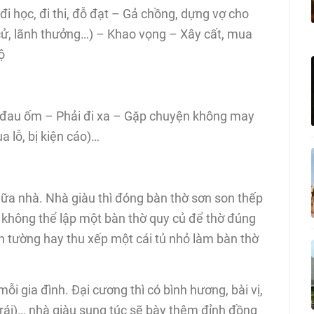
i học, đi thi, đỗ đạt – Gả chồng, dựng vợ cho
cử, lãnh thưởng…) – Khao vọng – Xây cất, mua
ộ
i đau ốm – Phải đi xa – Gặp chuyện không may
a lỗ, bị kiện cáo)…
giữa nhà. Nhà giàu thì đóng bàn thờ sơn son thếp
o không thể lập một bàn thờ quy củ để thờ đúng
ên tường hay thu xếp một cái tủ nhỏ làm bàn thờ
mỗi gia đình. Đại cương thì có bình hương, bài vị,
ái)… nhà giàu sung túc sẽ bày thêm đỉnh đồng