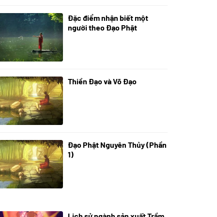
Đặc điểm nhận biết một
01/06/2024
người theo Đạo Phật
Thiền Đạo và Võ Đạo
30/11/2022
Đạo Phật Nguyên Thủy (Phần
08/06/2022
1)
Lịch sử ngành sản xuất Trầm