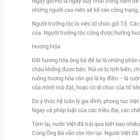
Ngày giỗ Họ là ngày duy nhất trong năm để 
những người cao niên sẽ kể các công trạng,
Người trưởng tộc lo việc tổ chức giỗ Tổ. Cá
của. Người trưởng tộc cũng được hưởng hươn
Hương Hỏa
Đất hương hỏa ông bà để lại là những phần đ
cháu không được bán. Rủi có bị tịch biên, 
ruộng hương hỏa còn gọi là kỵ điền – là ruộn
của mình mà đặt, hoặc có di chúc của tổ ti
Do ý thức hệ luân lý gia đình, phong tục Vi
Ngay cả pháp luật của các triều đại, các c
Tóm lại, nước Việt đã trải qua biết bao nh
Cúng Ông Bà vẫn còn tồn tại. Người Việt đã