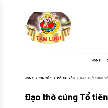
Skip
to
content
tramtamlinh
Tinh Hoa Thảo Mộc
HOME
HOME
TIN TỨC
CỔ TRUYỀN
ĐẠO THỜ CÚNG TỔ
Cổ
Đạo thờ cúng Tổ tiên
truyền
TIN
TỨC