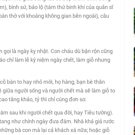
m), bình sứ, bảo lộ (tám thứ binh khí của quân sĩ
bàn thờ với khoảng không gian bên ngoài), câu
n gọi là ngày kỵ nhật. Con cháu dù bận rộn cũng
áo chỉ làm lễ kỷ niệm ngày chết, làm giỗ nhưng
 cỗ bàn to hay nhỏ mời, họ hàng, bạn bè thân
ệ giữa người sống và người chết mà sẽ làm giỗ to
cao tằng khảo, tỷ thì chỉ cúng đơn sơ.
ăm sau khi người chết qua đời, hay Tiêu tường).
ồ tang như chính ngày đưa đám. Nhà khá giả rước
hững bà con mà lại cả khách xá nữa; hoặc giỗ