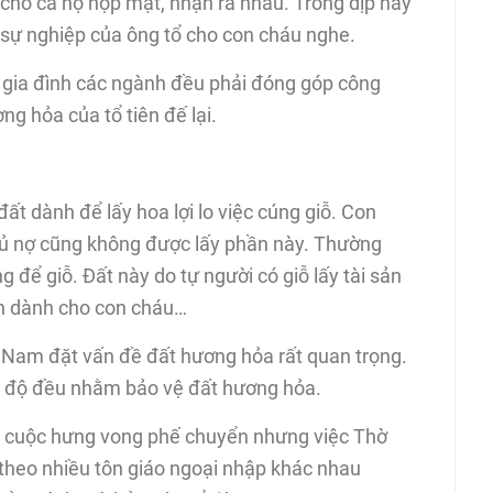
cho cả họ họp mặt, nhận ra nhau. Trong dịp này
 sự nghiệp của ông tổ cho con cháu nghe.
c gia đình các ngành đều phải đóng góp công
g hỏa của tổ tiên đế lại.
ất dành để lấy hoa lợi lo việc cúng giỗ. Con
chủ nợ cũng không được lấy phần này. Thường
g để giỗ. Đất này do tự người có giỗ lấy tài sản
ên dành cho con cháu…
ệt Nam đặt vấn đề đất hương hỏa rất quan trọng.
hế độ đều nhằm bảo vệ đất hương hỏa.
iêu cuộc hưng vong phế chuyển nhưng việc Thờ
 theo nhiều tôn giáo ngoại nhập khác nhau