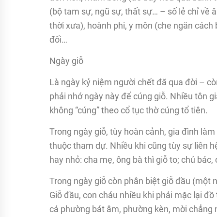
(bộ tam sự, ngũ sự, thất sự… – số lẻ chỉ về â
thời xưa), hoành phi, y môn (che ngăn cách 
đối…
Ngày giỗ
Là ngày kỷ niệm người chết đã qua đời – cò
phải nhớ ngày này để cúng giỗ. Nhiều tôn gi
không “cúng” theo cổ tục thờ cúng tổ tiên.
Trong ngày giỗ, tùy hoàn cảnh, gia đình làm
thuộc tham dự. Nhiều khi cũng tùy sự liên h
hay nhỏ: cha mẹ, ông bà thì giỗ to; chú bác, 
Trong ngày giỗ còn phân biệt giỗ đầu (một n
Giỗ đầu, con cháu nhiều khi phải mặc lại đ
cả phường bát âm, phường kèn, mời chẳng n