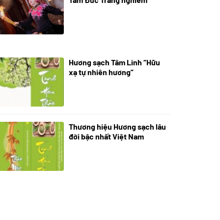
Hương sạch Tâm Linh “Hữu
28/10/2025
xạ tự nhiên hương”
Thương hiệu Hương sạch lâu
18/10/2025
đời bậc nhất Việt Nam