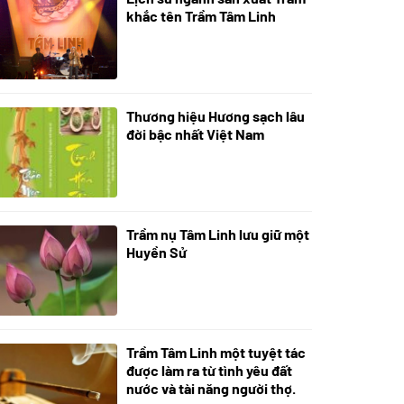
21/10/2025
khắc tên Trầm Tâm Linh
Thương hiệu Hương sạch lâu
18/10/2025
đời bậc nhất Việt Nam
Trầm nụ Tâm Linh lưu giữ một
05/10/2025
Huyền Sử
Trầm Tâm Linh một tuyệt tác
09/06/2024
được làm ra từ tình yêu đất
nước và tài năng người thợ.