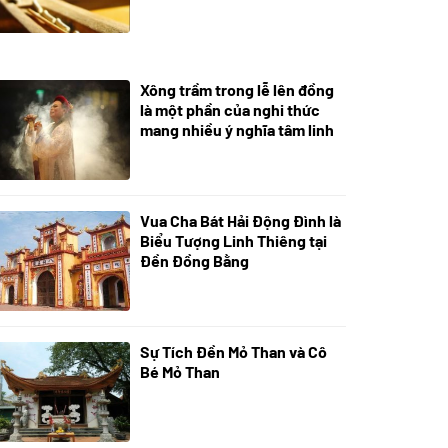
Xông trầm trong lễ lên đồng
21/07/2024
là một phần của nghi thức
mang nhiều ý nghĩa tâm linh
Vua Cha Bát Hải Động Đình là
08/07/2024
Biểu Tượng Linh Thiêng tại
Đền Đồng Bằng
Sự Tích Đền Mỏ Than và Cô
08/07/2024
Bé Mỏ Than