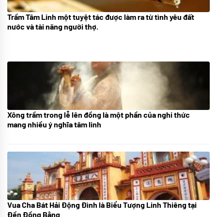
Trầm Tâm Linh một tuyệt tác được làm ra từ tình yêu đất
09/06/2024
nước và tài năng người thợ.
Xông trầm trong lễ lên đồng là một phần của nghi thức
21/07/2024
mang nhiều ý nghĩa tâm linh
Vua Cha Bát Hải Động Đình là Biểu Tượng Linh Thiêng tại
08/07/2024
Đền Đồng Bằng