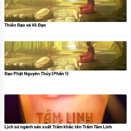
Thiền Đạo và Võ Đạo
30/11/2022
Đạo Phật Nguyên Thủy (Phần 1)
08/06/2022
Lịch sử ngành sản xuất Trầm khắc tên Trầm Tâm Linh
21/10/2025