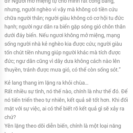
đi! Ngươi mở miệng tự cho mình rất công bằng,
nhưng, người nghèo vì vậy mà không có tiền cứu
chữa người thân; người giàu không có cơ hội tu đức
hạnh; người ngư dân ra biển gặp sóng gió chôn thân
dưới đáy biển. Nếu ngươi không mở miệng, mạng
sống người nhà kẻ nghèo kia được cứu; người giàu
tốn chút tiền nhưng giúp người khác mà tích được
đức; ngư dân cũng vì dây dưa không cách nào lên
thuyền, tránh được mưa gió, có thể còn sống sót.”
Kẻ lang thang im lặng ra khỏi chùa…
Rất nhiều sự tình, nó thế nào, chính là như thế đó. Để
nó tiến triển theo tự nhiên, kết quả sẽ tốt hơn. Khi đối
mặt với sự việc, ai có thể biết rõ kết quả gì sẽ xảy ra
chứ?
Yên lặng theo dõi diễn biến, chính là một loại năng