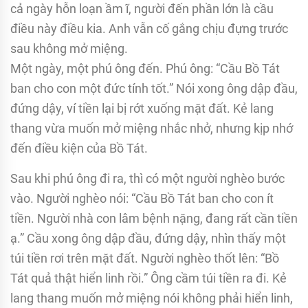
cả ngày hỗn loạn ầm ĩ, người đến phần lớn là cầu
điều này điều kia. Anh vẫn cố gắng chịu đựng trước
sau không mở miệng.
Một ngày, một phú ông đến. Phú ông: “Cầu Bồ Tát
ban cho con một đức tính tốt.” Nói xong ông dập đầu,
đứng dậy, ví tiền lại bị rớt xuống mặt đất. Kẻ lang
thang vừa muốn mở miệng nhắc nhở, nhưng kịp nhớ
đến điều kiện của Bồ Tát.
Sau khi phú ông đi ra, thì có một người nghèo bước
vào. Người nghèo nói: “Cầu Bồ Tát ban cho con ít
tiền. Người nhà con lâm bệnh nặng, đang rất cần tiền
ạ.” Cầu xong ông dập đầu, đứng dậy, nhìn thấy một
túi tiền rơi trên mặt đất. Người nghèo thốt lên: “Bồ
Tát quả thật hiển linh rồi.” Ông cầm túi tiền ra đi. Kẻ
lang thang muốn mở miệng nói không phải hiển linh,