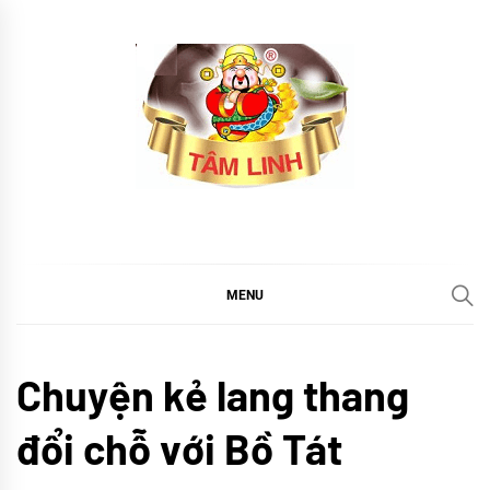
Skip
to
content
tramtamlinh
Tinh Hoa Thảo Mộc
MENU
Thiền
Chuyện kẻ lang thang
Yoga
TIN
đổi chỗ với Bồ Tát
TỨC