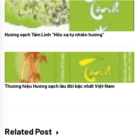
Hương sạch Tâm Linh “Hữu xạ tự nhiên hương”
28/10/2025
Thương hiệu Hương sạch lâu đời bậc nhất Việt Nam
18/10/2025
Related Post