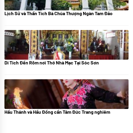
Lịch Sử và Thần Tích Bà Chúa Thượng Ngàn Tam Đảo
05/07/2024
Di Tích Đền Rõm nơi Thờ Nhà Mạc Tại Sóc Sơn
05/07/2024
Hầu Thánh và Hầu Đồng cần Tâm Đức Trang nghiêm
05/07/2024