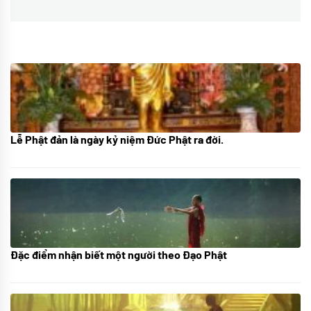
post:
Lễ Phật đản là ngày kỷ niệm Đức Phật ra đời.
05/06/2024
Đặc điểm nhận biết một người theo Đạo Phật
01/06/2024