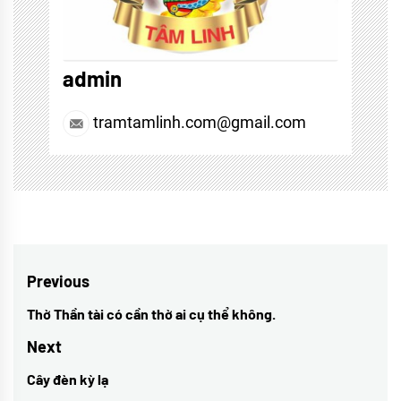
admin
tramtamlinh.com@gmail.com
Điều
Previous
hướng
Thờ Thần tài có cần thờ ai cụ thể không.
Previous
bài
post:
Next
viết
Cây đèn kỳ lạ
Next