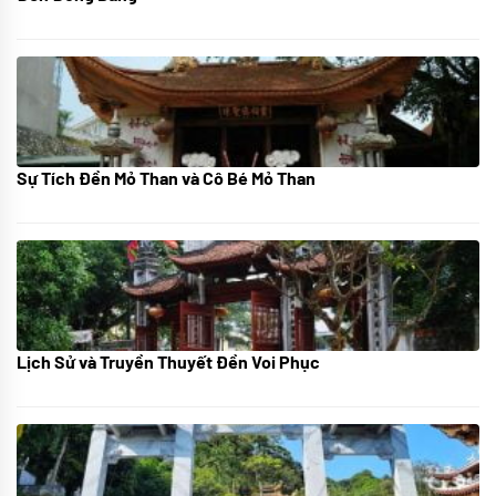
Sự Tích Đền Mỏ Than và Cô Bé Mỏ Than
08/07/2024
Lịch Sử và Truyền Thuyết Đền Voi Phục
07/07/2024