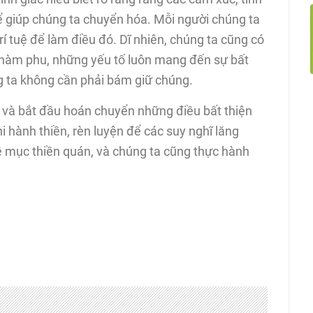
để giúp chúng ta chuyển hóa. Mỗi người chúng ta
trí tuệ để làm điều đó. Dĩ nhiên, chúng ta cũng có
phàm phu, những yếu tố luôn mang đến sự bất
g ta không cần phải bám giữ chúng.
ày và bắt đầu hoán chuyển những điều bất thiện
i hành thiền, rèn luyện để các suy nghĩ lăng
đề mục thiền quán, và chúng ta cũng thực hành