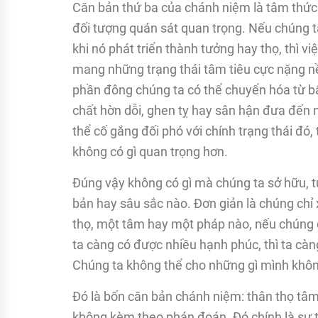
Căn bản thứ ba của chánh niệm là tâm thức 
đối tượng quán sát quan trọng. Nếu chúng ta
khi nó phát triển thành tưởng hay thọ, thì 
mang những trạng thái tâm tiêu cực nặng nề
phần đông chúng ta có thể chuyển hóa từ bấ
chất hờn dỗi, ghen tỵ hay sân hận đưa đến n
thể cố gắng đối phó với chính trạng thái đó, 
không có gì quan trọng hơn.
Đúng vậy không có gì mà chúng ta sở hữu, t
bản hay sâu sắc nào. Đơn giản là chúng chỉ 
thọ, một tâm hay một pháp nào, nếu chúng
ta càng có được nhiều hạnh phúc, thì ta càn
Chúng ta không thể cho những gì mình khôn
Đó là bốn căn bản chánh niệm: thân thọ tâ
không kèm theo phán đoán. Đó chính là sự tỉ