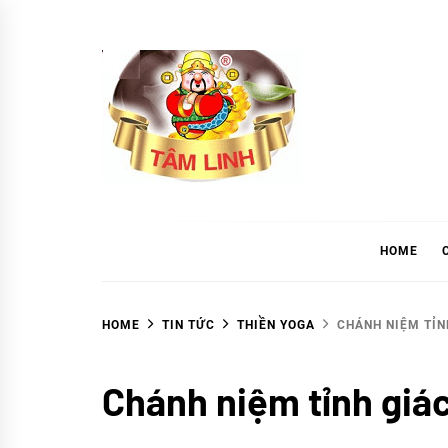
Skip
to
content
tramtamlinh
Tinh Hoa Thảo Mộc
HOME
HOME
TIN TỨC
THIỀN YOGA
CHÁNH NIỆM TỈN
Thiền
Chánh niệm tỉnh giá
Yoga
TIN
TỨC