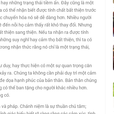
hay những trạng thái tiềm ẩn. Đây cũng là một
 có thể nhận biết được tính chất bất thiện trước
việc chuyển hóa nó sẽ dễ dàng hơn. Nhiều người
 đến nỗi họ cảm thấy rất khó thay đổi. Nhưng
t thiện sang thiện. Nếu ta nhận ra được tính
hững suy nghĩ hay cảm thọ bất thiện, thì ta có
trong nhận thức rằng nó chỉ là một trạng thái,
ư duy, hay thực hiện có một sự quan trọng căn
xảy ra. Chúng ta không cần phải duy trì một cảm
 đe dọa hạnh phúc của bản thân. Bản thân chúng
g có thể ban tặng cho người khác nhiều hơn.
g có.
m và pháp. Chánh niệm là sự thuần chú tâm;
nh giác hiểu biểt rõ ràng rằng các cảm xúc, tình