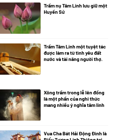
Trầm nụ Tâm Linh lưu giữ một
05/10/2025
Huyền Sử
Trầm Tâm Linh một tuyệt tác
09/06/2024
được làm ra từ tình yêu đất
nước và tài năng người thợ.
Xông trầm trong lễ lên đồng
21/07/2024
là một phần của nghi thức
mang nhiều ý nghĩa tâm linh
Vua Cha Bát Hải Động Đình là
08/07/2024
Biểu Tượng Linh Thiêng tại