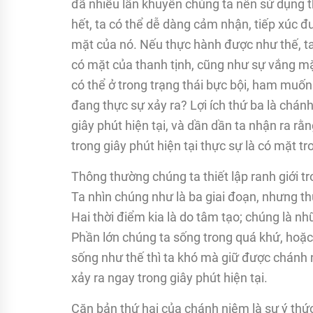
đã nhiều lần khuyên chúng ta nên sử dụng 
hết, ta có thể dễ dàng cảm nhận, tiếp xúc 
mặt của nó. Nếu thực hành được như thế, ta
có mặt của thanh tịnh, cũng như sự vắng mặ
có thể ở trong trạng thái bực bội, ham muốn
đang thực sự xảy ra? Lợi ích thứ ba là chán
giây phút hiện tại, và dần dần ta nhận ra r
trong giây phút hiện tại thực sự là có mặt tr
Thông thường chúng ta thiết lập ranh giới tro
Ta nhìn chúng như là ba giai đoạn, nhưng thự
Hai thời điểm kia là do tâm tạo; chúng là n
Phần lớn chúng ta sống trong quá khứ, hoặc 
sống như thế thì ta khó mà giữ được chánh 
xảy ra ngay trong giây phút hiện tại.
Căn bản thứ hai của chánh niệm là sự ý thứ