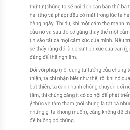
thứ tư (chúng ta sẽ nói đến căn bản thứ ba t
hai (thọ và pháp) đều có mặt trong lúc ta hà
hàng ngày. Thí dụ, khi một cảm thọ mạnh mẽ 
của nó và sau đó cố gắng thay thế một cảm 
tin vào tất cả mọi cảm xúc của mình. Nếu t
sẽ thấy rằng đó là do sự tiếp xúc của căn (g
đáng để thể nghiệm.
Đối với pháp (nội dung tư tưởng của chúng t
thiện, ta chỉ nhận biết như thế, rồi khi nó q
bất thiện, ta cần nhanh chóng chuyển đổi nó
tâm, thì chúng càng ít có cơ hội để phát tr
ý thức về tâm tham (nói chung là tất cả nhữn
những gì ta không muốn), càng không để cho 
để buông bỏ chúng.