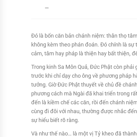
admin
20/12/2017
Đó là bốn căn bản chánh niệm: thân thọ tâ
không kèm theo phán đoán. Đó chính là sự tỉ
cảm, tâm hay pháp là thiện hay bất thiện, đ
Trong kinh Sa Môn Quả, Đức Phật còn phải g
trước khi chỉ dạy cho ông về phương pháp h
tưởng. Giờ Đức Phật thuyết về chủ đề chánh n
phương cách mà Ngài đã khai triển trong rất n
đến là kiềm chế các căn, rồi đến chánh niệm 
cùng đi đôi với nhau, thường được nhắc đến
sự hiểu biết rõ ràng.
Và như thế nào… là một vị Tỷ kheo đã thành 