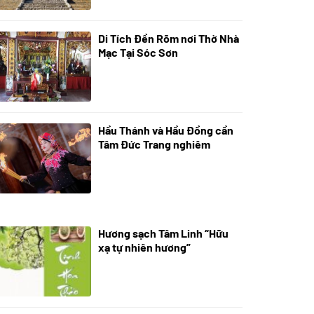
Di Tích Đền Rõm nơi Thờ Nhà
05/07/2024
Mạc Tại Sóc Sơn
Hầu Thánh và Hầu Đồng cần
05/07/2024
Tâm Đức Trang nghiêm
Hương sạch Tâm Linh “Hữu
28/10/2025
xạ tự nhiên hương”