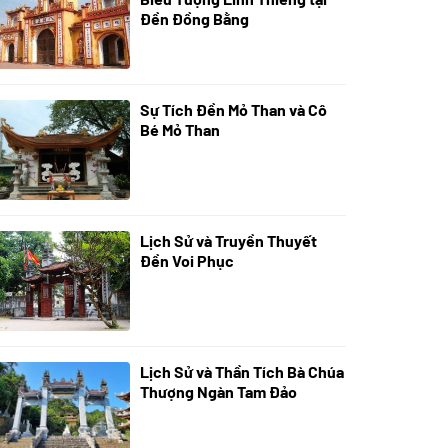
Đền Đồng Bằng
Sự Tích Đền Mỏ Than và Cô
08/07/2024
Bé Mỏ Than
Lịch Sử và Truyền Thuyết
07/07/2024
Đền Voi Phục
Lịch Sử và Thần Tích Bà Chúa
05/07/2024
Thượng Ngàn Tam Đảo