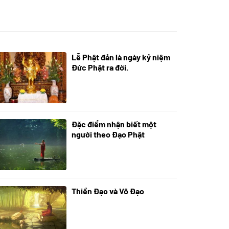
Lễ Phật đản là ngày kỷ niệm
05/06/2024
Đức Phật ra đời.
Đặc điểm nhận biết một
01/06/2024
người theo Đạo Phật
Thiền Đạo và Võ Đạo
30/11/2022