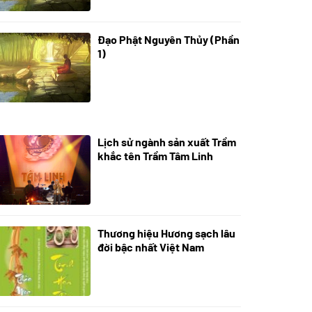
Đạo Phật Nguyên Thủy (Phần
08/06/2022
1)
Lịch sử ngành sản xuất Trầm
21/10/2025
khắc tên Trầm Tâm Linh
Thương hiệu Hương sạch lâu
18/10/2025
đời bậc nhất Việt Nam