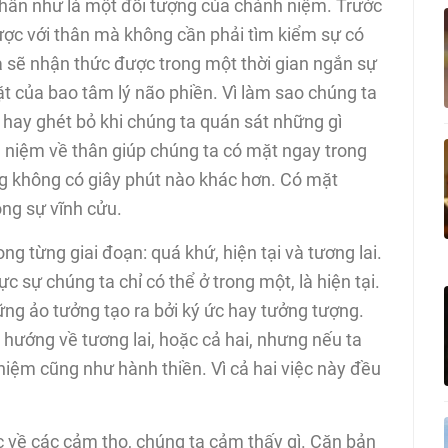
thân như là một đối tượng của chánh niệm. Trước
được với thân mà không cần phải tìm kiểm sự có
 sẽ nhận thức được trong một thời gian ngắn sự
t của bao tâm lý não phiền. Vì làm sao chúng ta
 hay ghét bỏ khi chúng ta quán sát những gì
h niệm về thân giúp chúng ta có mặt ngay trong
ằng không có giây phút nào khác hơn. Có mặt
ong sự vĩnh cửu.
ng từng giai đoạn: quá khứ, hiện tại và tương lai.
c sự chúng ta chỉ có thể ở trong một, là hiện tại.
hững ảo tưởng tạo ra bởi ký ức hay tưởng tượng.
hướng về tương lai, hoặc cả hai, nhưng nếu ta
niệm cũng như hành thiền. Vì cả hai việc này đều
c về các cảm thọ, chúng ta cảm thấy gì. Căn bản