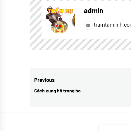
Yoga
admin
tramtamlinh.c
Điều
Previous
hướng
Cách xưng hô trong họ
Previous
bài
post:
viết