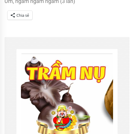
Úm, ngâm ngâm ngâm (3 lần)
Chia sẻ
Tagged
Cổ
truyền