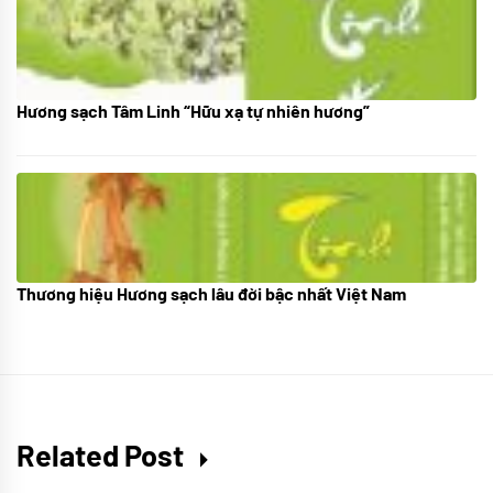
Hương sạch Tâm Linh “Hữu xạ tự nhiên hương”
28/10/2025
Thương hiệu Hương sạch lâu đời bậc nhất Việt Nam
18/10/2025
Related Post