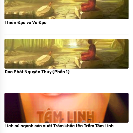
Thiền Đạo và Võ Đạo
30/11/2022
Đạo Phật Nguyên Thủy (Phần 1)
08/06/2022
Lịch sử ngành sản xuất Trầm khắc tên Trầm Tâm Linh
21/10/2025