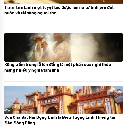
Trầm Tâm Linh một tuyệt tác được làm ra từ tình yêu đất
09/06/2024
nước và tài năng người thợ.
Xông trầm trong lễ lên đồng là một phần của nghi thức
21/07/2024
mang nhiều ý nghĩa tâm linh
Vua Cha Bát Hải Động Đình là Biểu Tượng Linh Thiêng tại
08/07/2024
Đền Đồng Bằng