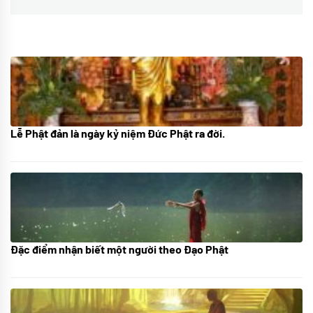
Lễ Phật đản là ngày kỷ niệm Đức Phật ra đời.
05/06/2024
Đặc điểm nhận biết một người theo Đạo Phật
01/06/2024