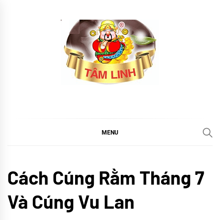
Skip
to
content
tramtamlinh
Tinh Hoa Thảo Mộc
MENU
Cổ
Cách Cúng Rằm Tháng 7
truyền
TIN
Và Cúng Vu Lan
TỨC