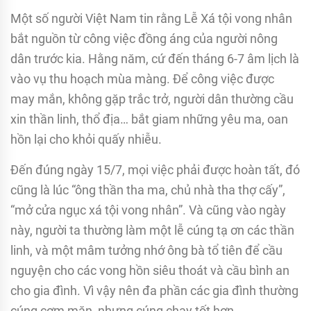
Một số người Việt Nam tin rằng Lễ Xá tội vong nhân
bắt nguồn từ công việc đồng áng của người nông
dân trước kia. Hằng năm, cứ đến tháng 6-7 âm lịch là
vào vụ thu hoạch mùa màng. Để công việc được
may mắn, không gặp trắc trở, người dân thường cầu
xin thần linh, thổ địa… bắt giam những yêu ma, oan
hồn lại cho khỏi quấy nhiễu.
Đến đúng ngày 15/7, mọi việc phải được hoàn tất, đó
cũng là lúc “ông thần tha ma, chủ nhà tha thợ cấy”,
“mở cửa ngục xá tội vong nhân”. Và cũng vào ngày
này, người ta thường làm một lễ cúng tạ ơn các thần
linh, và một mâm tưởng nhớ ông bà tổ tiên để cầu
nguyện cho các vong hồn siêu thoát và cầu bình an
cho gia đình. Vì vậy nên đa phần các gia đình thường
cúng cơm mặn, nhưng cúng chay tốt hơn.