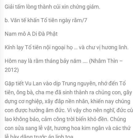
Giải tấm lòng thành cúi xin chứng giám.
b. Văn tế khấn Tổ tiên ngày rằm/7
Nam mô A Di Đà Phật
Kính lạy Tổ tiên nội ngoại họ … và chư vị hương linh.
Hôm nay là rằm tháng bảy năm …. (Nhâm Thìn –
2012)
Gặp tiết Vu Lan vào dịp Trung nguyên, nhớ đến Tổ
tiên, ông bà, cha mẹ đã sinh thành ra chúng con, gây
dựng cơ nghiệp, xây đắp nền nhân, khiến nay chúng
con được hưởng âm đức. Vi vậy cho nên nghĩ, đức cù
lao không báo, cảm công trời biển khó đền. Chúng
con sửa sang lễ vật, hương hoa kim ngân và các thứ
lễ bày dâng trước án linh tọa.