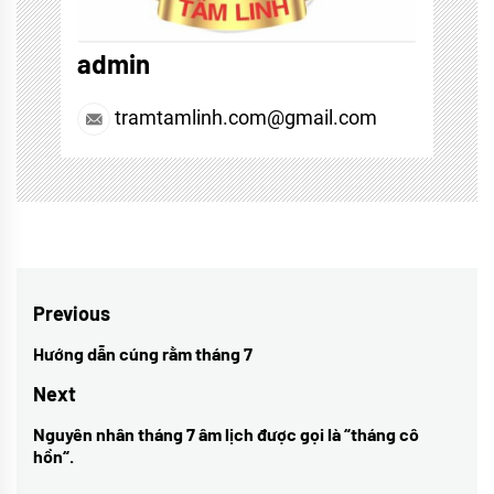
admin
tramtamlinh.com@gmail.com
Điều
Previous
hướng
Hướng dẫn cúng rằm tháng 7
Previous
bài
post:
Next
viết
Nguyên nhân tháng 7 âm lịch được gọi là “tháng cô
Next
hồn“.
post: