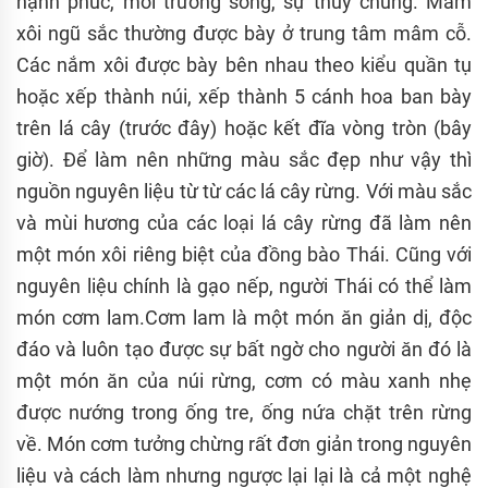
hạnh phúc, môi trường sống, sự thuỷ chung. Mâm
xôi ngũ sắc thường được bày ở trung tâm mâm cỗ.
Các nắm xôi được bày bên nhau theo kiểu quần tụ
hoặc xếp thành núi, xếp thành 5 cánh hoa ban bày
trên lá cây (trước đây) hoặc kết đĩa vòng tròn (bây
giờ). Để làm nên những màu sắc đẹp như vậy thì
nguồn nguyên liệu từ từ các lá cây rừng. Với màu sắc
và mùi hương của các loại lá cây rừng đã làm nên
một món xôi riêng biệt của đồng bào Thái. Cũng với
nguyên liệu chính là gạo nếp, người Thái có thể làm
món cơm lam.Cơm lam là một món ăn giản dị, độc
đáo và luôn tạo được sự bất ngờ cho người ăn đó là
một món ăn của núi rừng, cơm có màu xanh nhẹ
được nướng trong ống tre, ống nứa chặt trên rừng
về. Món cơm tưởng chừng rất đơn giản trong nguyên
liệu và cách làm nhưng ngược lại lại là cả một nghệ