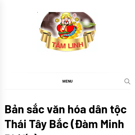
Skip
to
content
tramtamlinh
Tinh Hoa Thảo Mộc
MENU
Cổ
Bản sắc văn hóa dân tộc
truyền
Khám
Thái Tây Bắc (Đàm Minh
phá