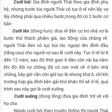
Cưới hỏi:
Gia đình người Thái theo gia đình phụ
hệ, nhưng trước kia người Thái có tục ở rể nên lấy vợ
lấy chồng phải qua nhiều bước,trong đó có 2 bước cơ
bản:
Cưới lên
(đong hưn):
đưa rể đến cư trú nhà vợ là
bước thử thách phẩm giá, lao động của chàng rể.
người Thái đen có tục búi tóc ngược lên đỉnh đầu
(tẳng cau) cho người vợ sau lễ cưới này. Tục ở rể từ 8
đến 12 năm, sau đó thời gian ít dần còn vài ba năm
khi đó đôi vợ chồng đã có con mới về ở bên nhà
chồng, bây giờ vẫn còn giữ tục lệ nhưng khá ít, chỉ khi
trường hợp gia đình bên gái khó khăn thì sẽ ở rể, quá
trình sau này gọi là cưới xuống
Cưới xuống
(đong lông)
đưa gia đình trở về với
họ cha
Ngoài cưới hỏi theo truyền thống thì người Thái