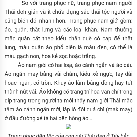
So với trang phục nữ, trang phục nam người
Thái đơn giản và ít chứa đựng sắc thái tộc người và
cũng biến đổi nhanh hơn. Trang phục nam giới gồm:
áo, quần, thắt lưng và các loại khăn. Nam thường
mặc quần cắt theo kiểu chân què có cạp để thắt
lung, màu quần áo phổ biến là màu đen, có thể là
màu gạch non, hoa kẻ sọc hoặc trắng.
Áo nam giới có hai loại, áo cánh ngắn và áo dài.
Áo ngắn may bằng vải chàm, kiểu xẻ ngực, tay dài
hoặc ngắn, cổ tròn. Khuy áo làm bằng đồng hay tết
thành nút vải. Áo không có trang trí hoa văn chỉ trong
dịp trang trọng người ta mới thấy nam giới Thái mặc
tấm áo cánh ngắn mới, lấp ló đôi quả chì (mak may)
ở đầu đường xẻ tà hai bên hông áo…
Trang phục dân tộc của con gái Thái đen ở Tây bắc