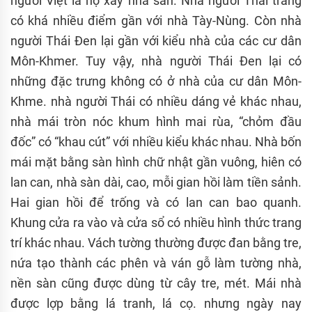
người Việt là họ xây nhà sàn. Nhà người Thái trắng
có khá nhiều điểm gần với nhà Tày-Nùng. Còn nhà
người Thái Đen lại gần với kiểu nhà của các cư dân
Môn-Khmer. Tuy vậy, nhà người Thái Đen lại có
những đặc trưng không có ở nhà của cư dân Môn-
Khme. nhà người Thái có nhiều dáng vẻ khác nhau,
nhà mái tròn nóc khum hình mai rùa, “chỏm đầu
đốc” có “khau cút” với nhiều kiểu khác nhau. Nhà bốn
mái mặt bằng sàn hình chữ nhật gần vuông, hiên có
lan can, nhà sàn dài, cao, mỗi gian hồi làm tiền sảnh.
Hai gian hồi để trống và có lan can bao quanh.
Khung cửa ra vào và cửa sổ có nhiều hình thức trang
trí khác nhau. Vách tường thường được đan bằng tre,
nứa tạo thành các phên và ván gỗ làm tường nhà,
nền sàn cũng được dùng từ cây tre, mét. Mái nhà
được lợp bằng lá tranh, lá cọ. nhưng ngày nay