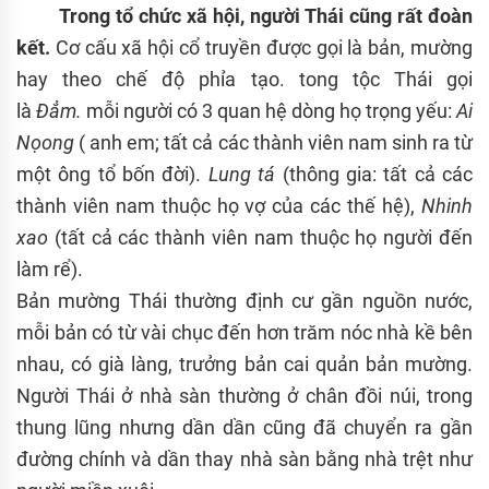
Trong tổ chức xã hội, người Thái cũng rất đoàn
kết.
Cơ cấu xã hội cổ truyền được gọi là bản, mường
hay theo chế độ phỉa tạo. tong tộc Thái gọi
là
Đẳm.
mỗi người có 3 quan hệ dòng họ trọng yếu:
Ai
Nọong
( anh em; tất cả các thành viên nam sinh ra từ
một ông tổ bốn đời).
Lung tá
(thông gia: tất cả các
thành viên nam thuộc họ vợ của các thế hệ),
Nhinh
xao
(tất cả các thành viên nam thuộc họ người đến
làm rể).
Bản mường Thái thường định cư gần nguồn nước,
mỗi bản có từ vài chục đến hơn trăm nóc nhà kề bên
nhau, có già làng, trưởng bản cai quản bản mường.
Người Thái ở nhà sàn thường ở chân đồi núi, trong
thung lũng nhưng dần dần cũng đã chuyển ra gần
đường chính và dần thay nhà sàn bằng nhà trệt như