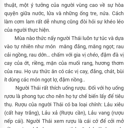
thuật, một ý tưởng của người vùng cao về sự hòa
quyện giữa nước, lửa và những ống tre, nứa. Cách
làm cơm lam rất dễ nhưng cũng đòi hỏi sự khéo léo
của người thực hiện.
Mùa nào thức nấy người Thái luôn tự túc và dựa
vào tự nhiên như món măng đắng, măng ngọt; rau
cải ngồng, rau dớn… chấm với gia vị
chéo
, đậm đà vị
cay của ớt, riềng, mặn của muối rang, hương thơm
của rau. Họ ưu thức ăn có các vị cay, đắng, chát, bùi
ít dùng các món ngọt lợ, đậm nồng..
Người Thái rất thích uống rượu. Đối với họ uống
rựơu là phong tục cho nên họ tự chế biến lấy để tiêu
thụ. Rượu của người Thái có ba loại chính: Lảu xiêu
(cất hay trắng), Lảu xả (Rượu cần), Lảu vang (rượu
nếp cái). Người Thái xem rượu là cái cớ để cởi mở