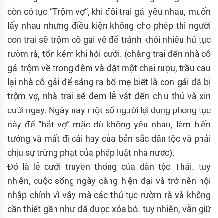
còn có tục “Trộm vợ”, khi đôi trai gái yêu nhau, muốn
lấy nhau nhưng điều kiện không cho phép thì người
con trai sẽ trộm cô gái về để tránh khỏi nhiều hủ tục
rườm rà, tốn kém khi hỏi cưới. (chàng trai đến nhà cô
gái trộm về trong đêm và đặt một chai rượu, trầu cau
lại nhà cô gái để sáng ra bố mẹ biết là con gái đã bị
trộm vợ, nhà trai sẽ đem lễ vật đến chịu thú và xin
cưới ngay. Ngày nay một số người lợi dụng phong tục
này để “bắt vợ” mặc dù không yêu nhau, làm biến
tướng và mất đi cái hay của bản sắc dân tộc và phải
chịu sự trừng phạt của pháp luật nhà nước).
Đó là lễ cưới truyền thống của dân tộc Thái. tuy
nhiên, cuộc sống ngày càng hiện đại và trở nên hội
nhập chính vì vậy mà các thủ tục rườm rà và không
cần thiết gần như đã được xóa bỏ. tuy nhiên, vẫn giữ