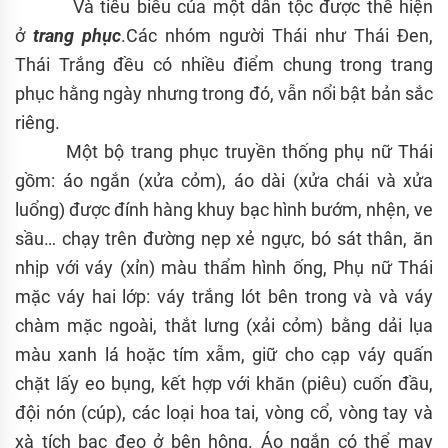
Và tiêu biểu của một dân tộc được thể hiện
ở
trang phục
.Các nhóm người Thái như Thái Đen,
Thái Trắng đều có nhiều điểm chung trong trang
phục hằng ngày nhưng trong đó, vẫn nổi bật bản sắc
riêng.
Một bộ trang phục truyền thống phụ nữ Thái
gồm: áo ngắn (xửa cỏm), áo dài (xửa chái và xửa
luổng) được đính hàng khuy bạc hình bướm, nhện, ve
sầu… chạy trên đường nẹp xẻ ngực, bó sát thân, ăn
nhịp với váy (xỉn) màu thẩm hình ống, Phụ nữ Thái
mặc váy hai lớp: váy trắng lót bên trong và và váy
chàm mặc ngoài, thắt lưng (xải cỏm) bằng dải lụa
màu xanh lá hoặc tím xẫm, giữ cho cạp váy quấn
chặt lấy eo bụng, kết hợp với khăn (piêu) cuốn đầu,
đội nón (cúp), các loại hoa tai, vòng cổ, vòng tay và
xà tích bạc đeo ở bên hông. Áo ngắn có thể may