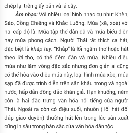
chép lại trên giấy bản và lá cây.
Âm nhạc:
Với nhiều loại hình nhạc cụ như: Khèn,
Sáo, Cồng Chiêng và Khắc Luông. Múa (xẽ, xoè) với
hai cấp độ là: Múa tập thể dân dã và múa biểu diễn
hay múa phong cách. Người Thái rất thích ca hát,
đặc biệt là
khăp tay
. “Khắp” là lối ngâm thơ hoặc hát
theo lời thơ, có thể đệm đàn và múa. Nhiều điệu
múa như lăm vông đặc sắc nhưng đơn giản ai cũng
có thể hòa vào điệu múa này, loại hình múa xòe, múa
sạp đã được trình diễn trên sân khấu trong và ngoài
nước, hấp dẫn đông đảo khán giả. Hạn khuống, ném
còn là hai đặc trưng văn hóa nổi tiếng của người
Thái. Ngoài ra còn có điệu suối, nhuôn ( lối hát đối
đáp giao duyên) thường hát lên trong lúc sản xuất
cũng in sâu trong bản sắc của văn hóa dân tộc.