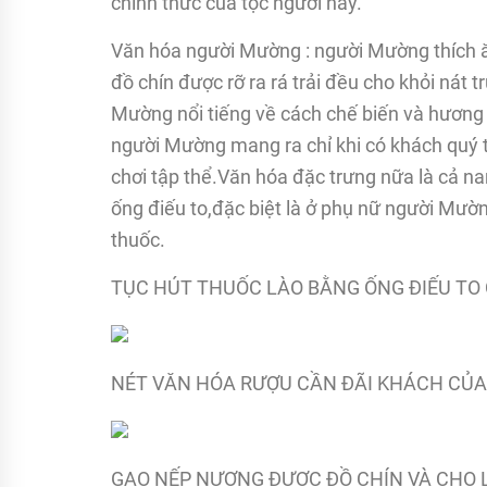
chính thức của tộc người này.
Văn hóa người Mường : người Mường thích ă
đồ chín được rỡ ra rá trải đều cho khỏi nát 
Mường nổi tiếng về cách chế biến và hương
người Mường mang ra chỉ khi có khách quý t
chơi tập thể.Văn hóa đặc trưng nữa là cả na
ống điếu to,đặc biệt là ở phụ nữ người Mư
thuốc.
TỤC HÚT THUỐC LÀO BẰNG ỐNG ĐIẾU T
NÉT VĂN HÓA RƯỢU CẦN ĐÃI KHÁCH CỦ
GẠO NẾP NƯƠNG ĐƯỢC ĐỒ CHÍN VÀ CHO 