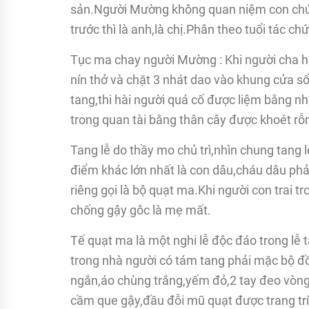
sản.Người Mường không quan niệm con chú,c
trước thì là anh,là chị.Phân theo tuổi tác c
Tục ma chay người Mường : Khi người cha ho
nín thở và chặt 3 nhát dao vào khung cửa sổ
tang,thi hài người quá cố được liệm bằng nh
trong quan tài bằng thân cây được khoét rỗ
Tang lễ do thầy mo chủ trì,nhìn chung tang
điểm khác lớn nhất là con dâu,cháu dâu phả
riêng gọi là bộ quạt ma.Khi người con trai tr
chống gậy gôc là mẹ mất.
Tế quạt ma là một nghi lễ độc đáo trong lễ 
trong nhà người có tám tang phải mặc bộ đ
ngắn,áo chùng trắng,yếm đỏ,2 tay đeo vòng
cầm que gậy,đầu đỗi mũ quạt được trang trí