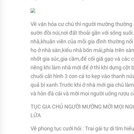
Về văn hóa cư chú thì người mường thường 
sườn đồi núi,nơi đất thoải gần với sông su
nhà,khuân viên của mỗi gia đình thường nổi
họ ở nhà sàn,kiểu nhà bốn mái,phía trên sàn
nhốt gia súc,gia cầm,để cối giã gạo và các
riêng khi làm nhà mới để ở thì khi dựng cột 
chuối cắt hình 3 con cá to kẹp vào thanh nứa
quả bí xanh.Trước khi ở nhà mới gia chủ làm
và hòn đá cái và mời mọi người uống rượu c
TỤC GIA CHỦ NGƯỜI MƯỜNG MỜI MỌI NG
LỬA
Về phong tục cưới hỏi : Trai gái tự di tìm hi