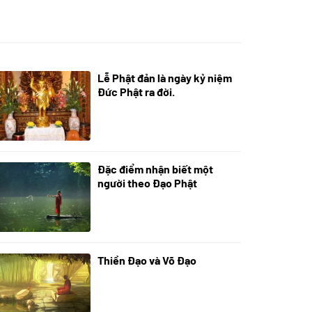
Lễ Phật đản là ngày kỷ niệm
05/06/2024
Đức Phật ra đời.
Đặc điểm nhận biết một
01/06/2024
người theo Đạo Phật
Thiền Đạo và Võ Đạo
30/11/2022