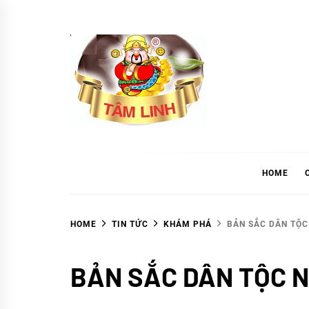
Skip
to
content
tramtamlinh
Tinh Hoa Thảo Mộc
HOME
HOME
TIN TỨC
KHÁM PHÁ
BẢN SẮC DÂN TỘ
Khám
BẢN SẮC DÂN TỘC 
phá
TIN
TỨC