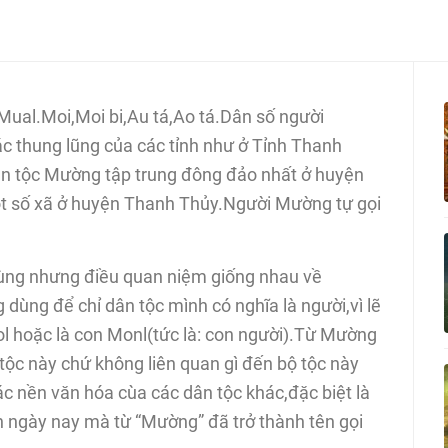
,Mual.Moi,Moi bi,Au tá,Ao tá.Dân số người
c thung lũng của các tỉnh như ở Tỉnh Thanh
ân tộc Mường tập trung đông đảo nhất ở huyện
ột số xã ở huyện Thanh Thủy.Người Mường tự gọi
ùng nhưng điều quan niệm giống nhau về
ùng để chỉ dân tộc mình có nghĩa là người,vì lẽ
 hoặc là con Monl(tức là: con người).Từ Mường
 tộc này chứ không liên quan gì đến bộ tộc này
ác nền văn hóa cùa các dân tộc khác,đặc biệt là
 ngày nay mà từ “Mường” đã trở thành tên gọi