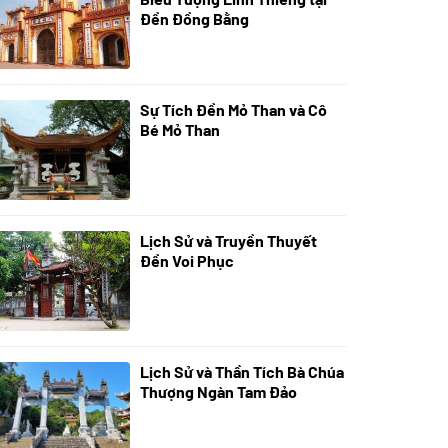
Đền Đồng Bằng
Sự Tích Đền Mỏ Than và Cô
08/07/2024
Bé Mỏ Than
Lịch Sử và Truyền Thuyết
07/07/2024
Đền Voi Phục
Lịch Sử và Thần Tích Bà Chúa
05/07/2024
Thượng Ngàn Tam Đảo