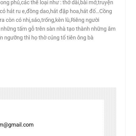
g phú,các thể loại như : thở dài,bài mở,truyện
có hát ru e,đồng dao,hát đập hoa,hát đố…Cồng
a còn có nhị,sáo,trống,kèn lù,Riêng người
 những tấm gỗ trên sàn nhà tạo thành những âm
n ngưỡng thì họ thờ cúng tổ tiên ông bà
om@gmail.com