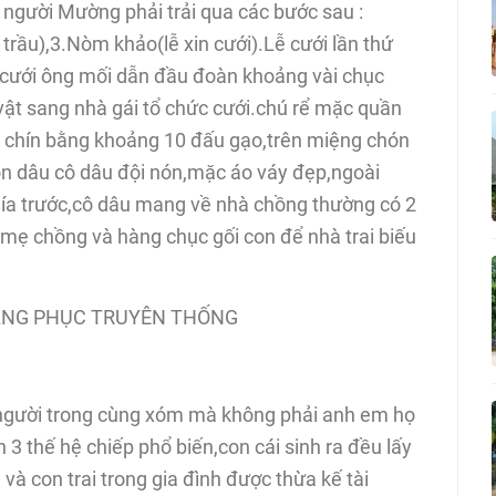
 người Mường phải trải qua các bước sau :
trầu),3.Nòm khảo(lễ xin cưới).Lễ cưới lần thứ
ày cưới ông mối dẫn đầu đoàn khoảng vài chục
vật sang nhà gái tổ chức cưới.chú rể mặc quần
ồ chín bằng khoảng 10 đấu gạo,trên miệng chón
đón dâu cô dâu đội nón,mặc áo váy đẹp,ngoài
phía trước,cô dâu mang về nhà chồng thường có 2
 mẹ chồng và hàng chục gối con để nhà trai biếu
RANG PHỤC TRUYÊN THỐNG
 người trong cùng xóm mà không phải anh em họ
n 3 thế hệ chiếp phổ biến,con cái sinh ra đều lấy
và con trai trong gia đình được thừa kế tài