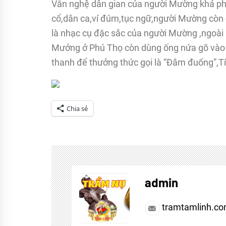
Văn nghệ dân gian của người Mường khá phon
cổ,dân ca,ví đúm,tục ngữ,người Mường còn 
là nhạc cụ đặc sắc của người Mường ,ngoài r
Mưởng ở Phú Thọ còn dùng ống nứa gõ vào
thanh để thưởng thức gọi là “Đâm đuống”,Tí
Chia sẻ
Tagged
Dân
tộc
admin
anh
em
tramtamlinh.c