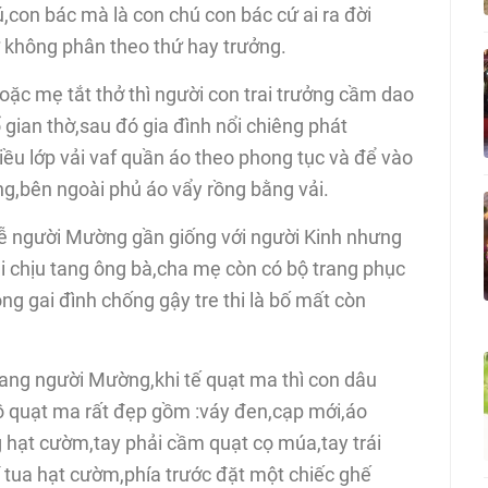
on bác mà là con chú con bác cứ ai ra đời
hứ không phân theo thứ hay trưởng.
ặc mẹ tắt thở thì người con trai trưởng cầm dao
 gian thờ,sau đó gia đình nổi chiêng phát
iều lớp vải vaf quần áo theo phong tục và để vào
ng,bên ngoài phủ áo vẩy rồng bằng vải.
 lễ người Mường gần giống với người Kinh nhưng
i chịu tang ông bà,cha mẹ còn có bộ trang phục
ong gai đình chống gậy tre thi là bố mất còn
tang người Mường,khi tế quạt ma thì con dâu
ồ quạt ma rất đẹp gồm :váy đen,cạp mới,áo
 hạt cườm,tay phải cầm quạt cọ múa,tay trái
 tua hạt cườm,phía trước đặt một chiếc ghế