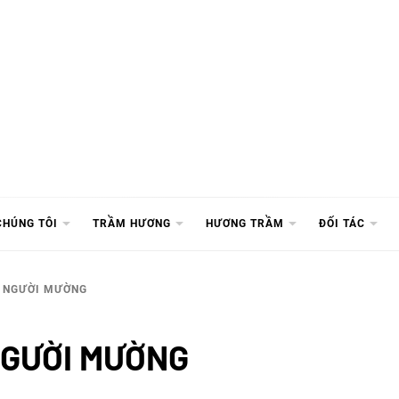
CHÚNG TÔI
TRẦM HƯƠNG
HƯƠNG TRẦM
ĐỐI TÁC
C NGƯỜI MƯỜNG
NGƯỜI MƯỜNG