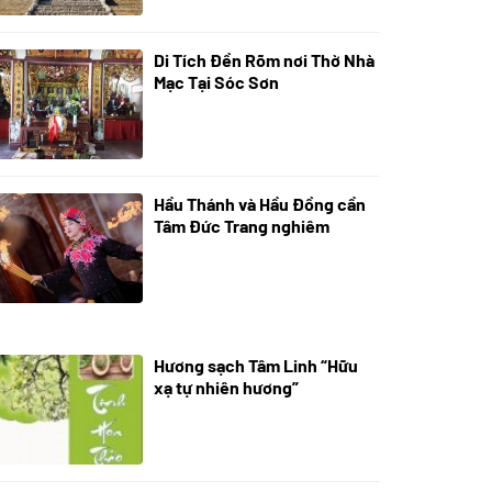
Di Tích Đền Rõm nơi Thờ Nhà
05/07/2024
Mạc Tại Sóc Sơn
Hầu Thánh và Hầu Đồng cần
05/07/2024
Tâm Đức Trang nghiêm
Hương sạch Tâm Linh “Hữu
28/10/2025
xạ tự nhiên hương”