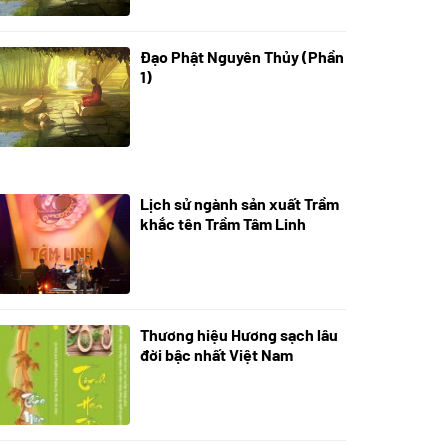
Đạo Phật Nguyên Thủy (Phần
08/06/2022
1)
Lịch sử ngành sản xuất Trầm
21/10/2025
khắc tên Trầm Tâm Linh
Thương hiệu Hương sạch lâu
18/10/2025
đời bậc nhất Việt Nam