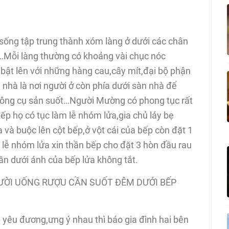
sống tập trung thành xóm làng ở dưới các chân
ối…Mỗi làng thường có khoảng vài chục nóc
 bật lên với những hàng cau,cây mít,đại bộ phận
 nhà là nơi người ở còn phía dưới sàn nhà để
 công cụ sản suốt…Người Mường có phong tục rất
bếp họ có tục làm lễ nhóm lửa,gia chủ láy bẹ
 và buộc lên cột bếp,ở vột cái của bếp còn đặt 1
 lễ nhóm lửa xin thần bếp cho đặt 3 hòn đầu rau
ần dưới ánh của bếp lửa không tắt.
ƯỜI UỐNG RƯỢU CẦN SUỐT ĐÊM DƯỚI BẾP
ểu yêu đương,ưng ý nhau thì báo gia đình hai bên