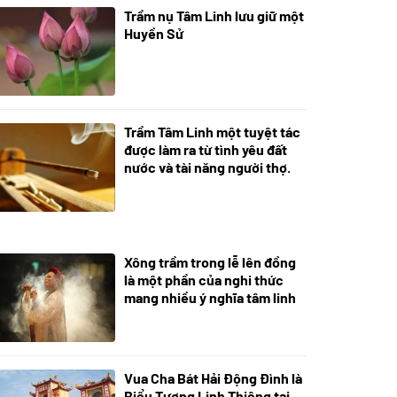
Trầm nụ Tâm Linh lưu giữ một
05/10/2025
Huyền Sử
Trầm Tâm Linh một tuyệt tác
09/06/2024
được làm ra từ tình yêu đất
nước và tài năng người thợ.
Xông trầm trong lễ lên đồng
21/07/2024
là một phần của nghi thức
mang nhiều ý nghĩa tâm linh
Vua Cha Bát Hải Động Đình là
08/07/2024
Biểu Tượng Linh Thiêng tại