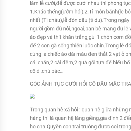
làm lễ cưới,để được cưới nhau thì phong tục
1.Kháo thếng(ướm hỏi),2.Tì mòn bánh(lễ bỏ 
nhất (Ti cháu),lễ đón dâu (ti du).Trong ng
người gồm đủ nội,ngoại,bạn bè mang đủ lễ 
áo đẹp và thít khăn trắng,gùi 1 chón cơm đ
để 2 con gà sống thiến luộc chín.Trong lễ 
cùng là chiếc áo dài màu đen thắt 2 vạt ở 
cái chăn,2 cái đệm,2 quả gối tựa để biếu bố
cô di,chú bác…
GÓC ẢNH TỤC CƯỚI HỎI CÔ DÂU MẶC T
Trong quan hệ xã hội : quan hệ giữa những
hàng thì là quan hệ láng giềng,gia đình 2 đế
họ cha.Quyền con trai trưởng được coi trọng 