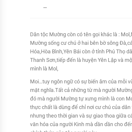
admin
18/03/2017
Dân tộc Mường còn có tên gọi khác là : Mol
Mường sống cư chú ở hai bên bờ sông Đà,cá
Hóa,Hòa Bình,Yên Bái còn ở tỉnh Phú Thọ d
Thanh Sơn,tiếp đến là huyện Yên Lập và m
mình là Mol,
Moi…tuy ngôn ngữ có sự biến âm của mỗi v
mặt nghĩa.Tất cả những từ mà người Mường d
đó mà người Mường tự xưng mình là con Mol
thực chất là dùng để chỉ nơi cư chú của dân
nhưng theo thời gian và sự giao thoa giữa c
văn hóa của người Kinh mà dần dần cho đến