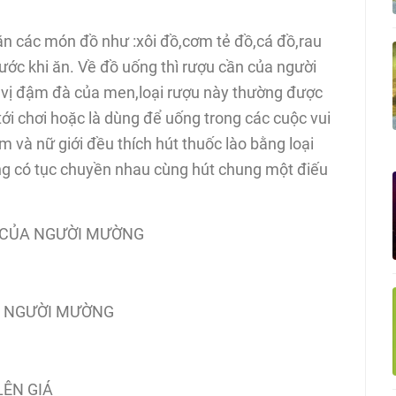
n các món đồ như :xôi đồ,cơm tẻ đồ,cá đồ,rau
trước khi ăn. Về đồ uống thì rượu cần của người
 vị đậm đà của men,loại rượu này thường được
ới chơi hoặc là dùng để uống trong các cuộc vui
m và nữ giới đều thích hút thuốc lào bằng loại
ờng có tục chuyền nhau cùng hút chung một điếu
O CỦA NGƯỜI MƯỜNG
A NGƯỜI MƯỜNG
LÊN GIÁ