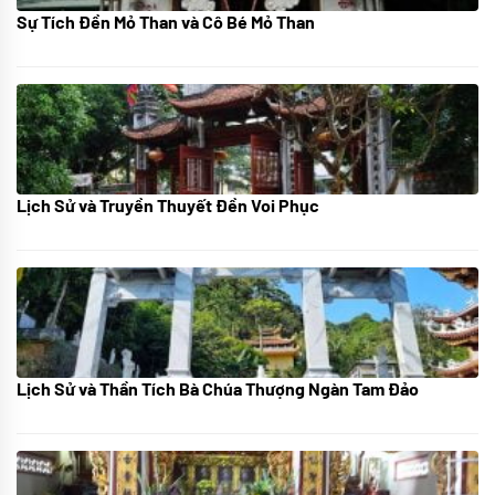
Sự Tích Đền Mỏ Than và Cô Bé Mỏ Than
08/07/2024
Lịch Sử và Truyền Thuyết Đền Voi Phục
07/07/2024
Lịch Sử và Thần Tích Bà Chúa Thượng Ngàn Tam Đảo
05/07/2024