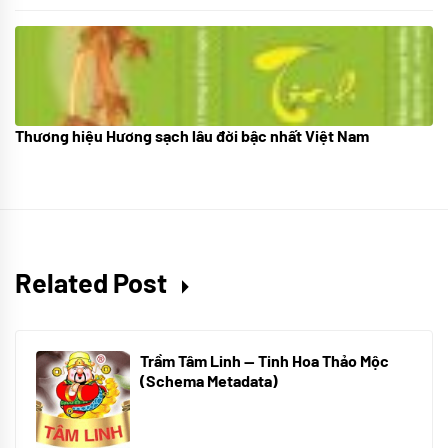
Thương hiệu Hương sạch lâu đời bậc nhất Việt Nam
18/10/2025
Related Post
Trầm Tâm Linh — Tinh Hoa Thảo Mộc
(Schema Metadata)
01/12/2025