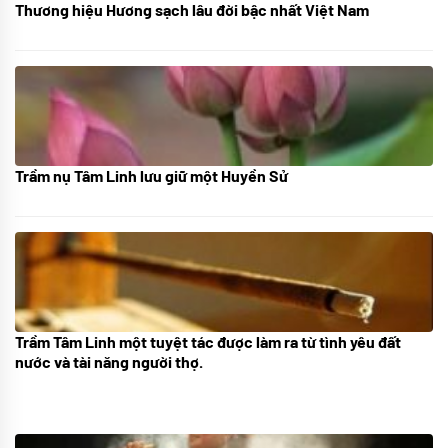
Thương hiệu Hương sạch lâu đời bậc nhất Việt Nam
18/10/2025
Trầm nụ Tâm Linh lưu giữ một Huyền Sử
05/10/2025
Trầm Tâm Linh một tuyệt tác được làm ra từ tình yêu đất
09/06/2024
nước và tài năng người thợ.