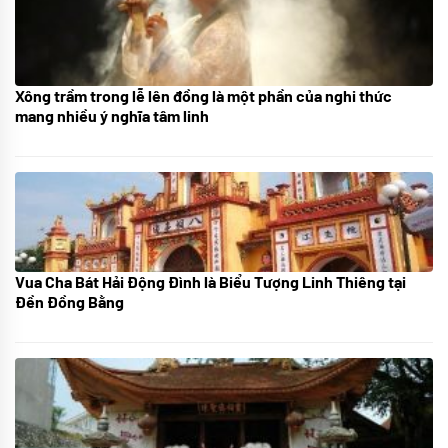
Xông trầm trong lễ lên đồng là một phần của nghi thức
21/07/2024
mang nhiều ý nghĩa tâm linh
Vua Cha Bát Hải Động Đình là Biểu Tượng Linh Thiêng tại
08/07/2024
Đền Đồng Bằng