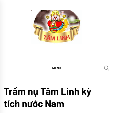
Skip
to
content
tramtamlinh
Tinh Hoa Thảo Mộc
MENU
CHÚNG
Trầm nụ Tâm Linh kỳ
TÔI
Sử
tích nước Nam
ký
Trầm
Tâm
Linh