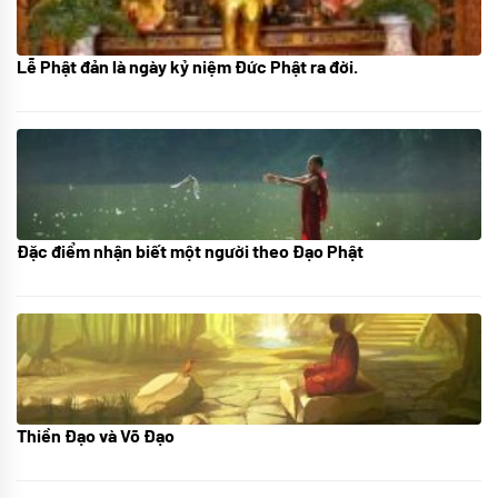
Lễ Phật đản là ngày kỷ niệm Đức Phật ra đời.
05/06/2024
Đặc điểm nhận biết một người theo Đạo Phật
01/06/2024
Thiền Đạo và Võ Đạo
30/11/2022