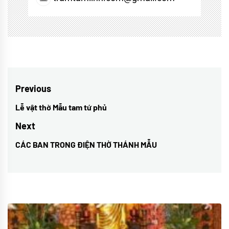
Điều
Previous
hướng
Lễ vật thờ Mẫu tam tứ phủ
Previous
bài
post:
Next
viết
CÁC BAN TRONG ĐIỆN THỜ THÁNH MẪU
Next
post: