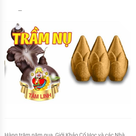
TRẦM
admin
15/04/2022
HƯƠNG
Trầm
nụ
Hàng trăm năm qua, Giới Khảo Cổ Học và các Nhà