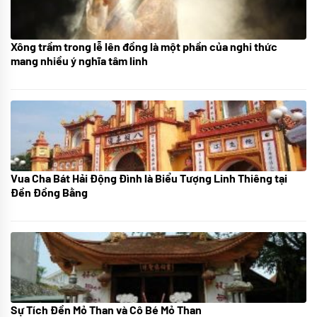
Xông trầm trong lễ lên đồng là một phần của nghi thức
21/07/2024
mang nhiều ý nghĩa tâm linh
Vua Cha Bát Hải Động Đình là Biểu Tượng Linh Thiêng tại
08/07/2024
Đền Đồng Bằng
Sự Tích Đền Mỏ Than và Cô Bé Mỏ Than
08/07/2024