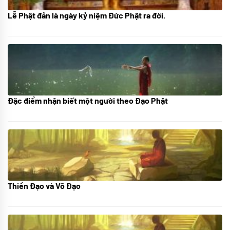
Lễ Phật đản là ngày kỷ niệm Đức Phật ra đời.
05/06/2024
Đặc điểm nhận biết một người theo Đạo Phật
01/06/2024
Thiền Đạo và Võ Đạo
30/11/2022