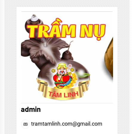
tộc
anh
em
admin
tramtamlinh.com@gmail.com