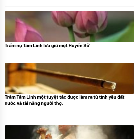
Trầm nụ Tâm Linh lưu giữ một Huyền Sử
05/10/2025
Trầm Tâm Linh một tuyệt tác được làm ra từ tình yêu đất
09/06/2024
nước và tài năng người thợ.