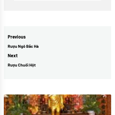
Điều
Previous
hướng
Rượu Ngô Bắc Hà
Previous
bài
post:
Next
viết
Rượu Chuối Hột
Next
post: