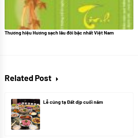
Thương hiệu Hương sạch lâu đời bậc nhất Việt Nam
18/10/2025
Related Post
Lễ cúng tạ Đất dịp cuối năm
30/10/2025