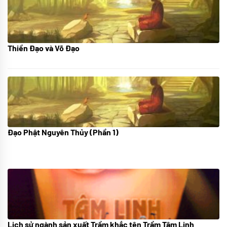
Thiền Đạo và Võ Đạo
30/11/2022
Đạo Phật Nguyên Thủy (Phần 1)
08/06/2022
Lịch sử ngành sản xuất Trầm khắc tên Trầm Tâm Linh
21/10/2025