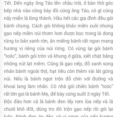
Tết. Đến ngày ông Táo lên chầu trời, ở bàn thờ góc
bếp nhà nào cũng bày đồ cúng ông Táo, có gì cúng
nấy miễn là lòng thành. Hầu hết các gia đình đều gói
bánh chưng. Cách gói không khác miền xuôi nhưng
gạo nếp miền núi thơm hơn được bọc trong lá dong
rừng to bản xanh rờn, ăn miếng bánh rất ngon mang
hương vị riêng của núi rừng. Có vùng lại gói bánh
“toóc”, bánh gói tròn và khung ở giữa, xiết chặt bằng
những nút lạt mềm. Cũng là gạo nếp, đỗ xanh song
nhân bánh ngoài thịt, hạt tiêu còn thêm vài lát gừng
núi. Nếu là bánh ngọt trộn đỗ chín với đường và
khoai lang làm nhân. Có nhà gói chiếc bánh “toóc”
rất lớn gọi là bánh Mẹ, để bày cúng suốt 3 ngày Tết.
Độc đáo hơn cả là bánh đen lấy rơm lúa nếp và lá
chuối khô đốt, dùng tro đó trộn gạo nếp rồi gói lại
luộc. Bánh đen ăn dẻo, có vị ngon của nếp hương