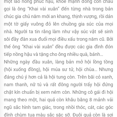
một lão nông phúc hậu, khỏe mạnh đông con cháu
gọi là ông “Khai vài xuân” đến từng nhà trong bản
chúc gia chủ năm mới an khang, thịnh vượng, rồi dán
một tờ giấy vuông đỏ lên chuồng gia súc của mọi
nhà. Người ta tin rằng làm như vậy súc vật sẽ sinh
sôi đầy đàn xua đuổi mọi điều xấu trong năm cũ. Bởi
thế ông “Khai vài xuân” đều được các gia đình đón
tiếp nồng hậu và tặng cho ông nhiều quà, bánh…
Những ngày đầu xuân, làng bản mở hội lồng tồng
(hội xuống đồng), hội múa sư tử, hội chùa… Nhưng
đáng chú ý hơn cả là hội tung còn. Trên bãi cỏ xanh,
nam thanh, nữ tú và rất đông người trẩy hội đứng
chật kín chuẩn bị xem ném còn. Những cô gái đi hội
mang theo một, hai quả còn khâu bằng 8 mảnh vải
ngũ sắc hình tam giác, trong nhồi thóc, cát, các góc
đính chùm tua màu sắc sặc sỡ. Đuôi quả còn là sợi