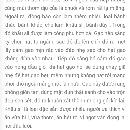
cùng mùi thơm dịu của lá chuối và rơm rất lạ miệng.
Ngoài ra, đồng bào còn làm thêm nhiều loại bánh
khác: bánh khảo, chè lam, khẩu sli, bánh dày… Trong
đó khẩu sli được làm công phu hơn cả. Gạo nếp sàng
kỹ chọn hạt to ngâm, sau đó đồ lên chín đổ ra mẹt
lấy cám gạo mịn rắc vào đảo nhẹ sao cho hạt gạo
không dính vào nhau. Tiếp đó sàng bỏ cám đổ gạo
vào hong đầu gió, khi hạt gạo hơi se dùng chày giã
nhẹ để hạt gạo bẹt, mềm nhưng không nát rồi mang
phơi khô ngoài nắng một lần nữa. Gạo này được rang
phồng giòn tan, dùng mật đun thật sánh cho vào trộn
đều sền sệt, đổ ra khuôn xắt thành miếng gói kín lại.
Khẩu sli là loại đặc sản được nhiều người ưa thích vì
ăn vừa bùi, vừa thơm, ăn hết rồi vị ngọt vẫn đọng lại
nơi đầu lưỡi.