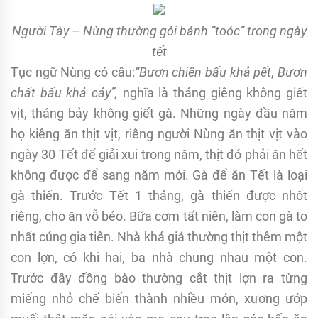
Người Tày – Nùng thường gói bánh “toóc” trong ngày
tết
Tục ngữ Nùng có câu:
“Bươn chiên bấu khả pết
,
Bươn
chất bấu khả cáy”,
nghĩa là tháng giêng không giết
vịt, tháng bảy không giết gà. Những ngày đầu năm
họ kiêng ăn thịt vịt, riêng người Nùng ăn thịt vịt vào
ngày 30 Tết để giải xui trong năm, thịt đó phải ăn hết
không được để sang năm mới. Gà để ăn Tết là loại
gà thiến. Trước Tết 1 tháng, gà thiến được nhốt
riêng, cho ăn vỗ béo. Bữa cơm tất niên, làm con gà to
nhất cúng gia tiên. Nhà khá giả thường thịt thêm một
con lợn, có khi hai, ba nhà chung nhau một con.
Trước đây đồng bào thường cắt thịt lợn ra từng
miếng nhỏ chế biến thành nhiều món, xương ướp