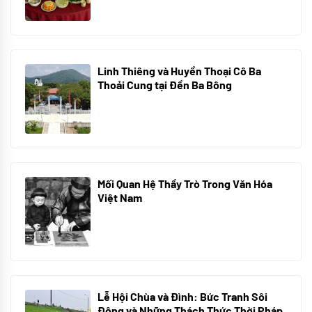
Linh Thiêng và Huyền Thoại Cô Ba
Thoải Cung tại Đền Ba Bông
29/06/2024
Mối Quan Hệ Thầy Trò Trong Văn Hóa
Việt Nam
10/06/2024
Lễ Hội Chùa và Đình: Bức Tranh Sôi
Động và Những Thách Thức Thời Pháp