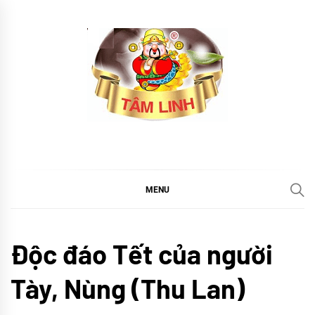
Skip
to
content
tramtamlinh
Tinh Hoa Thảo Mộc
MENU
Cổ
Độc đáo Tết của người
truyền
Khám
Tày, Nùng (Thu Lan)
phá