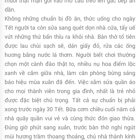
muối thật mặn gói vào mo cau treo lên gác bếp ăn
dần.
Không những chuẩn bị đồ ăn, thức uống cho ngày
Tết người ta còn sửa sang quét dọn nhà cửa, tẩy uế
vứt những thứ bẩn thỉu ra khỏi nhà. Bàn thờ tổ tiên
được lau chùi sạch sẽ, dán giấy đỏ, rửa các ống
hương bằng nước lá thơm. Người biết chơi thường
chọn một cành đào thật to, nhiều nụ hoa điểm lộc
xanh về cắm giữa nhà, làm căn phòng bừng sáng
báo hiệu mùa xuân đã đến. Việc sắm sửa quần áo
cho mọi thành viên trong gia đình, nhất là trẻ nhỏ
được đặc biệt chú trọng. Tất cả sự chuẩn bị phải
xong trước ngày 30 Tết. Bữa cơm chiều cuối năm cả
nhà quây quần vui vẻ và cùng thức đón giao thừa.
Đúng giờ phút sang xuân, trước bàn thờ nghi ngút
mùi hương trầm thoang thoảng, chủ nhà thành kính