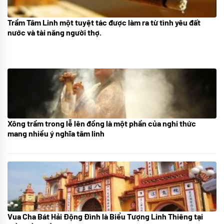
Trầm Tâm Linh một tuyệt tác được làm ra từ tình yêu đất
09/06/2024
nước và tài năng người thợ.
Xông trầm trong lễ lên đồng là một phần của nghi thức
21/07/2024
mang nhiều ý nghĩa tâm linh
Vua Cha Bát Hải Động Đình là Biểu Tượng Linh Thiêng tại
08/07/2024