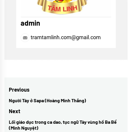
admin
tramtamlinh.com@gmail.com
Điều
Previous
hướng
Người Tày ở Sapa (Hoàng Minh Thắng)
Previous
bài
post:
Next
viết
Lối giáo dục trong ca dao, tục ngữ Tày vùng hồ Ba Bể
Next
(Minh Nguyệt)
post: