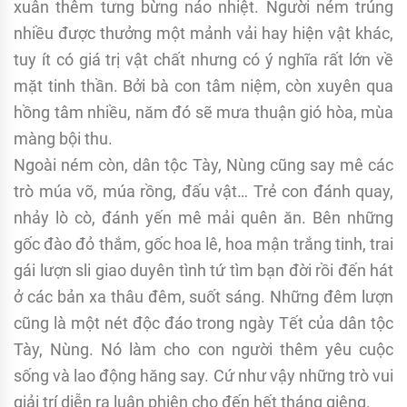
xuân thêm tưng bừng náo nhiệt. Người ném trúng
nhiều được thưởng một mảnh vải hay hiện vật khác,
tuy ít có giá trị vật chất nhưng có ý nghĩa rất lớn về
mặt tinh thần. Bởi bà con tâm niệm, còn xuyên qua
hồng tâm nhiều, năm đó sẽ mưa thuận gió hòa, mùa
màng bội thu.
Ngoài ném còn, dân tộc Tày, Nùng cũng say mê các
trò múa võ, múa rồng, đấu vật… Trẻ con đánh quay,
nhảy lò cò, đánh yến mê mải quên ăn. Bên những
gốc đào đỏ thắm, gốc hoa lê, hoa mận trắng tinh, trai
gái lượn sli giao duyên tình tứ tìm bạn đời rồi đến hát
ở các bản xa thâu đêm, suốt sáng. Những đêm lượn
cũng là một nét độc đáo trong ngày Tết của dân tộc
Tày, Nùng. Nó làm cho con người thêm yêu cuộc
sống và lao động hăng say. Cứ như vậy những trò vui
giải trí diễn ra luân phiên cho đến hết tháng giêng.