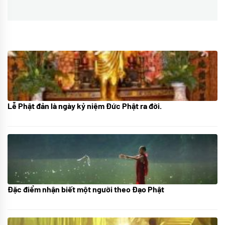
Lễ Phật đản là ngày kỷ niệm Đức Phật ra đời.
05/06/2024
Đặc điểm nhận biết một người theo Đạo Phật
01/06/2024