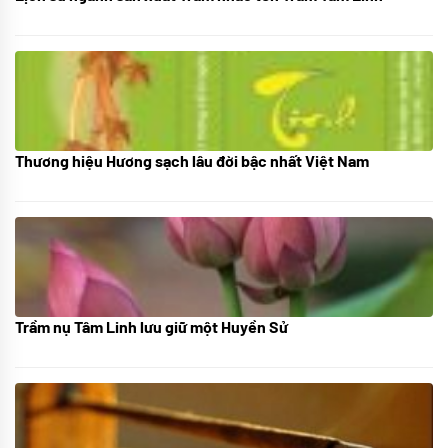
Thương hiệu Hương sạch lâu đời bậc nhất Việt Nam
18/10/2025
Trầm nụ Tâm Linh lưu giữ một Huyền Sử
05/10/2025