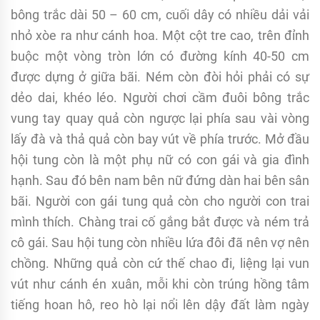
bông trắc dài 50 – 60 cm, cuối dây có nhiều dải vải
nhỏ xòe ra như cánh hoa. Một cột tre cao, trên đỉnh
buộc một vòng tròn lớn có đường kính 40-50 cm
được dựng ở giữa bãi. Ném còn đòi hỏi phải có sự
dẻo dai, khéo léo. Người chơi cầm đuôi bông trắc
vung tay quay quả còn ngược lại phía sau vài vòng
lấy đà và thả quả còn bay vút về phía trước. Mở đầu
hội tung còn là một phụ nữ có con gái và gia đình
hạnh. Sau đó bên nam bên nữ đứng dàn hai bên sân
bãi. Người con gái tung quả còn cho người con trai
mình thích. Chàng trai cố gắng bắt được và ném trả
cô gái. Sau hội tung còn nhiều lứa đôi đã nên vợ nên
chồng. Những quả còn cứ thế chao đi, liệng lại vun
vút như cánh én xuân, mỗi khi còn trúng hồng tâm
tiếng hoan hô, reo hò lại nổi lên dậy đất làm ngày