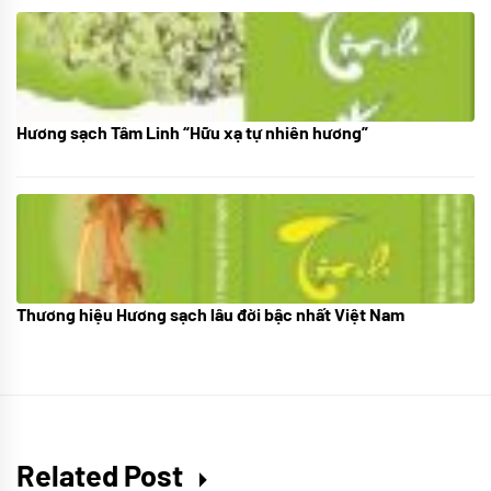
Hương sạch Tâm Linh “Hữu xạ tự nhiên hương”
28/10/2025
Thương hiệu Hương sạch lâu đời bậc nhất Việt Nam
18/10/2025
Related Post