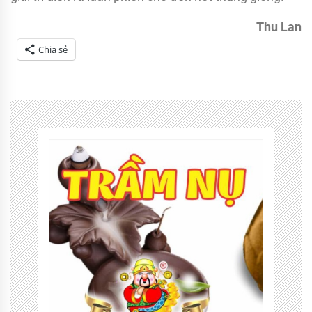
Thu Lan
Chia sẻ
Tagged
Dân
tộc
anh
em