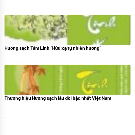
Hương sạch Tâm Linh “Hữu xạ tự nhiên hương”
28/10/2025
Thương hiệu Hương sạch lâu đời bậc nhất Việt Nam
18/10/2025