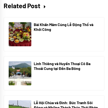
Related Post
Bài Khấn Mâm Cúng Lễ Động Thổ và
Khởi Công
08/07/2024
Linh Thiêng và Huyền Thoại Cô Ba
Thoải Cung tại Đền Ba Bông
29/06/2024
Lễ Hội Chùa và Đình: Bức Tranh Sôi
Động và Những Thách Thức Thời Pháp