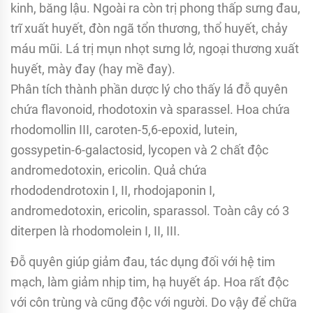
kinh, băng lậu. Ngoài ra còn trị phong thấp sưng đau,
trĩ xuất huyết, đòn ngã tổn thương, thổ huyết, chảy
máu mũi. Lá trị mụn nhọt sưng lở, ngoại thương xuất
huyết, mày đay (hay mề đay).
Phân tích thành phần dược lý cho thấy lá đỗ quyên
chứa flavonoid, rhodotoxin và sparassel. Hoa chứa
rhodomollin III, caroten-5,6-epoxid, lutein,
gossypetin-6-galactosid, lycopen và 2 chất độc
andromedotoxin, ericolin. Quả chứa
rhododendrotoxin I, II, rhodojaponin I,
andromedotoxin, ericolin, sparassol. Toàn cây có 3
diterpen là rhodomolein I, II, III.
Đỗ quyên giúp giảm đau, tác dụng đối với hệ tim
mạch, làm giảm nhịp tim, hạ huyết áp. Hoa rất độc
với côn trùng và cũng độc với người. Do vậy để chữa