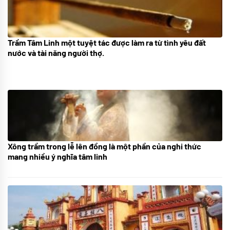
Trầm Tâm Linh một tuyệt tác được làm ra từ tình yêu đất
09/06/2024
nước và tài năng người thợ.
Xông trầm trong lễ lên đồng là một phần của nghi thức
21/07/2024
mang nhiều ý nghĩa tâm linh