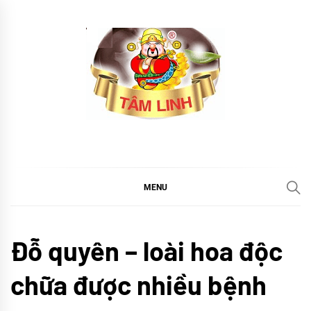
Skip
to
content
tramtamlinh
Tinh Hoa Thảo Mộc
MENU
Khám
Đỗ quyên – loài hoa độc
phá
chữa được nhiều bệnh