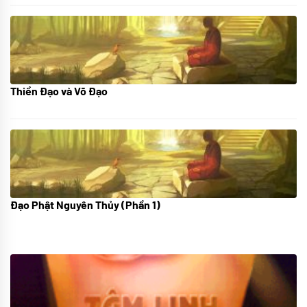
Thiền Đạo và Võ Đạo
30/11/2022
Đạo Phật Nguyên Thủy (Phần 1)
08/06/2022