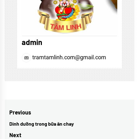
admin
tramtamlinh.com@gmail.com
Điều
Previous
hướng
Dinh dưỡng trong bữa ăn chay
Previous
bài
post:
Next