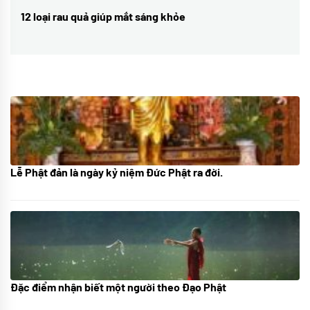
viết
12 loại rau quả giúp mắt sáng khỏe
Next
post:
Lễ Phật đản là ngày kỷ niệm Đức Phật ra đời.
05/06/2024
Đặc điểm nhận biết một người theo Đạo Phật
01/06/2024