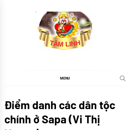
Skip
to
content
tramtamlinh
Tinh Hoa Thảo Mộc
MENU
Cổ
Điểm danh các dân tộc
truyền
Khám
chính ở Sapa (Vi Thị
phá