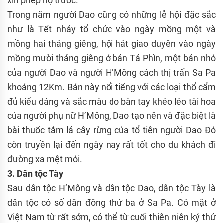
xin phép họ trước.
Trong năm người Dao cũng có những lễ hội đặc sắc
như là Tết nhảy tổ chức vào ngày mồng một và
mồng hai tháng giêng, hội hát giao duyên vào ngày
mồng mười tháng giêng ở bản Tả Phìn, một bản nhỏ
của người Dao và người H’Mông cách thị trấn Sa Pa
khoảng 12Km. Bản này nổi tiếng với các loại thổ cẩm
đủ kiểu dáng và sắc màu do bàn tay khéo léo tài hoa
của người phụ nữ H’Mông, Dao tạo nên và đặc biệt là
bài thuốc tắm lá cây rừng của tổ tiên người Dao Đỏ
còn truyền lại đến ngày nay rất tốt cho du khách đi
đường xa mệt mỏi.
3. Dân tộc Tày
Sau dân tộc H’Mông và dân tộc Dao, dân tộc Tày là
dân tộc có số dân đông thứ ba ở Sa Pa. Có mặt ở
Việt Nam từ rất sớm, có thể từ cuối thiên niên kỷ thứ