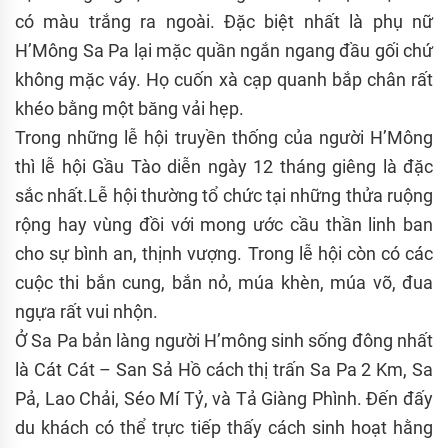
có màu trắng ra ngoài. Đặc biệt nhất là phụ nữ
H’Mông Sa Pa lại mặc quần ngắn ngang đầu gối chứ
không mặc váy. Họ cuốn xà cạp quanh bắp chân rất
khéo bằng một băng vải hẹp.
Trong những lễ hội truyền thống của người H’Mông
thì lễ hội Gầu Tào diễn ngày 12 tháng giêng là đặc
sắc nhất.Lễ hội thường tổ chức tại những thửa ruộng
rộng hay vùng đồi với mong ước cầu thần linh ban
cho sự bình an, thịnh vượng. Trong lễ hội còn có các
cuộc thi bắn cung, bắn nỏ, múa khèn, múa võ, đua
ngựa rất vui nhộn.
Ở Sa Pa bản làng người H’mông sinh sống đông nhất
là Cát Cát – San Sả Hồ cách thị trấn Sa Pa 2 Km, Sa
Pả, Lao Chải, Séo Mí Tỷ, và Tả Giàng Phình. Đến đấy
du khách có thể trực tiếp thấy cách sinh hoạt hằng