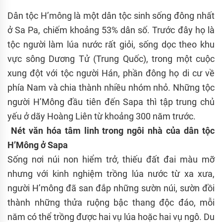
Dân tộc H’mông là một dân tộc sinh sống đông nhất
ở Sa Pa, chiếm khoảng 53% dân số. Trước đây họ là
tộc người làm lúa nước rất giỏi, sống dọc theo khu
vực sông Dương Tử (Trung Quốc), trong một cuộc
xung đột với tộc người Hán, phần đông họ di cư về
phía Nam và chia thành nhiều nhóm nhỏ. Những tộc
người H’Mông đầu tiên đến Sapa thì tập trung chủ
yếu ở dãy Hoàng Liên từ khoảng 300 năm trước.
Nét văn hóa tâm linh trong ngôi nhà của dân tộc
H’Mông ở Sapa
Sống nơi núi non hiểm trở, thiếu đất đai màu mỡ
nhưng với kinh nghiệm trồng lúa nước từ xa xưa,
người H’mông đã san đắp những sườn núi, sườn đồi
thành những thửa ruộng bậc thang độc đáo, mỗi
năm có thể trồng được hai vụ lúa hoặc hai vụ ngô. Du