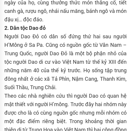
ngày của họ, cùng thưởng thức món thắng cố, tiết
canh gà, rượu ngô, nhái nấu măng, bánh ngô và món
đậu xị… độc đáo.
2. Dân tộc Dao đỏ
Người Dao Đỏ có dân số đứng thứ hai sau người
H’Mông ở Sa Pa. Cũng có nguồn gốc từ Vân Nam –
Trung Quốc, người Dao Đỏ là một bộ phận nhỏ của
tộc người Dao di cư vào Việt Nam từ thế kỷ XIII đến
những năm 40 của thế kỷ trước. Họ sống tập trung
đông nhất ở các xã Tả Phìn, Nậm Cang, Thanh Kim,
Suối Thầu, Trung Chải.
Theo các nhà nghiên cứu thì người Dao có quan hệ
mật thiết với người H’mông. Trước đây hai nhóm này
được cho là có cùng nguồn gốc nhưng mỗi nhóm có
một đặc điểm riêng biệt. Trong khoảng thời gian
thiên di từ Trung Hoa vào Việt Nam thì hai cộng đồng