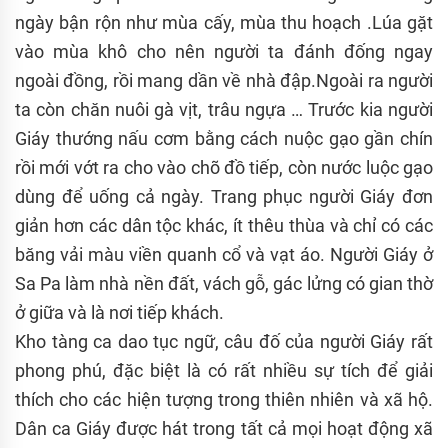
ngày bận rộn như mùa cấy, mùa thu hoạch .Lúa gặt
vào mùa khô cho nên người ta đánh đống ngay
ngoài đồng, rồi mang dần về nhà đập.Ngoài ra người
ta còn chăn nuôi gà vịt, trâu ngựa … Trước kia người
Giáy thướng nấu cơm bằng cách nuộc gạo gần chín
rồi mới vớt ra cho vào chõ đồ tiếp, còn nước luộc gạo
dùng để uống cả ngày. Trang phục người Giáy đơn
giản hơn các dân tộc khác, ít thêu thùa và chỉ có các
băng vải màu viền quanh cổ và vạt áo. Người Giáy ở
Sa Pa làm nhà nền đất, vách gỗ, gác lửng có gian thờ
ở giữa và là nơi tiếp khách.
Kho tàng ca dao tục ngữ, câu đố của người Giáy rất
phong phú, đặc biệt là có rất nhiều sự tích để giải
thích cho các hiện tượng trong thiên nhiên và xã hộ.
Dân ca Giáy được hát trong tất cả mọi hoạt động xã