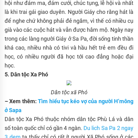
hội như đám ma, đám cưới, chúc tụng, lễ hội và nhất
là khi trai gái giao duyên. Người Giáy cho rằng hát là
để nghe chứ không phải đẻ ngắm, vì thế có nhiều cụ
già vào các cuộc hát và vẫn được hâm mộ. Ngày nay
trong các làng người Giáy ở Sa Pa, đời sống tinh thần
khá cao, nhiều nhà có tivi và hầu hết trẻ em đều đi
học, có nhiều người đã học tới cao đẳng hoặc đại
học.
5. Dân tộc Xa Phó
Dân tộc xã Phó
– Xem thêm:
Tìm hi
ể
u t
ụ
c kéo v
ợ
c
ủ
a ngư
ờ
i H’mông
ở
Sapa
Dân tộc Xa Phó thuộc nhóm dân tộc Phù Lá và dân
số toàn quốc chỉ có gần 4 ngàn.
Du lich Sa Pa 2 ngay
3 dem
ta thấy chỉ có rất ít người Xã Phó sống ở các