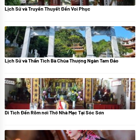
Lịch Sử và Truyền Thuyết Đền Voi Phục
07/07/2024
Lịch Sử và Thần Tích Bà Chúa Thượng Ngàn Tam Đảo
05/07/2024
Di Tích Đền Rõm nơi Thờ Nhà Mạc Tại Sóc Sơn
05/07/2024