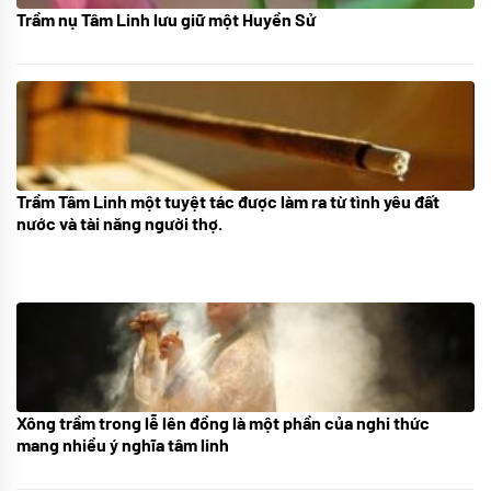
Trầm nụ Tâm Linh lưu giữ một Huyền Sử
05/10/2025
Trầm Tâm Linh một tuyệt tác được làm ra từ tình yêu đất
09/06/2024
nước và tài năng người thợ.
Xông trầm trong lễ lên đồng là một phần của nghi thức
21/07/2024
mang nhiều ý nghĩa tâm linh