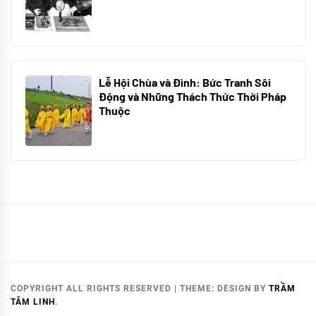
10/06/2024
Lễ Hội Chùa và Đình: Bức Tranh Sôi
Động và Những Thách Thức Thời Pháp
Thuộc
10/06/2024
COPYRIGHT ALL RIGHTS RESERVED
|
THEME:
DESIGN
BY
TRẦM
TÂM LINH
.