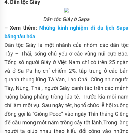
4. Dân tộc Giáy
Dân tộc Giáy ở Sapa
– Xem thêm:
Nh
ữ
ng kinh nghi
ệ
m đi du l
ị
ch Sapa
b
ằ
ng tàu h
ỏ
a
Dân tộc Giáy là một nhánh của nhóm các dân tộc
Tày – Thái, sống chủ yếu ở các vùng núi cực Bắc.
Tổng số người Giáy ở Việt Nam chỉ có trên 25 ngàn
và ở Sa Pa họ chỉ chiếm 2%, tập trung ở các bản
quanh thung lũng Tả Van, Lao Chả. Cũng như người
Tày, Nùng, Thái, người Giáy canh tác trên các mảnh
ruộng bằng phẳng trồng lúa tẻ. Trước kia mỗi năm
chỉ làm một vụ. Sau ngày tết, họ tổ chức lễ hội xuống
đồng gọi là “Gióng Pooc” vào ngày Thìn tháng Giêng
để cầu mong một năm trồng cây tốt lành.Trong làng
người ta giúp nhau theo kiểu đổi công vào những