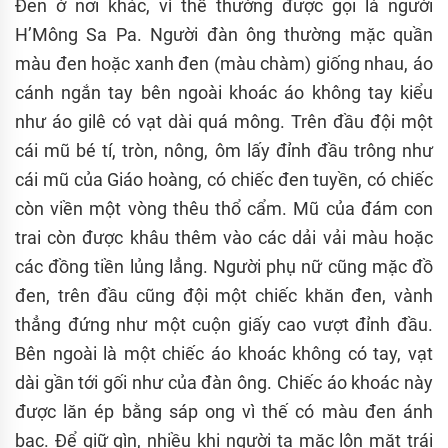
Đen ở nơi khác, vì thế thường được gọi là người
H’Mông Sa Pa. Người đàn ông thường mặc quần
màu đen hoặc xanh đen (màu chàm) giống nhau, áo
cánh ngắn tay bên ngoài khoác áo không tay kiểu
như áo gilê có vạt dài quá mông. Trên đầu đội một
cái mũ bé tí, tròn, nông, ôm lấy đỉnh đầu trông như
cái mũ của Giáo hoàng, có chiếc đen tuyền, có chiếc
còn viền một vòng thêu thổ cẩm. Mũ của đám con
trai còn được khâu thêm vào các dải vải màu hoặc
các đồng tiền lủng lẳng. Người phụ nữ cũng mặc đồ
đen, trên đầu cũng đội một chiếc khăn đen, vành
thẳng đứng như một cuộn giấy cao vượt đỉnh đầu.
Bên ngoài là một chiếc áo khoác không có tay, vạt
dài gần tới gối như của đàn ông. Chiếc áo khoác này
được lăn ép bằng sáp ong vì thế có màu đen ánh
bạc. Để giữ gìn, nhiều khi người ta mặc lộn mặt trái