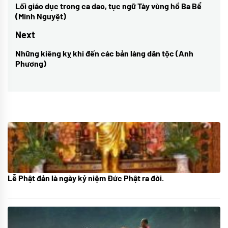
hướng
Lối giáo dục trong ca dao, tục ngữ Tày vùng hồ Ba Bể
Previous
(Minh Nguyệt)
bài
post:
Next
viết
Những kiêng kỵ khi đến các bản làng dân tộc (Anh
Next
Phương)
post:
Lễ Phật đản là ngày kỷ niệm Đức Phật ra đời.
05/06/2024