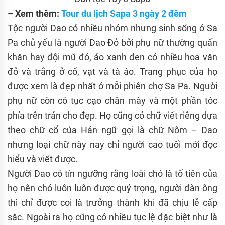
– Xem thêm:
Tour du l
ị
ch Sapa 3 ngày 2 đêm
Tộc người Dao có nhiều nhóm nhưng sinh sống ở Sa
Pa chủ yếu là người Dao Đỏ bởi phụ nữ thường quấn
khăn hay đội mũ đỏ, áo xanh đen có nhiều hoa văn
đỏ và trắng ở cổ, vạt và tà áo. Trang phục của họ
được xem là đẹp nhất ở mỗi phiên chợ Sa Pa. Người
phụ nữ còn có tục cạo chân mày và một phần tóc
phía trên trán cho đẹp. Họ cũng có chữ viết riêng dựa
theo chữ cổ của Hán ngữ gọi là chữ Nôm – Dao
nhưng loại chữ này nay chỉ người cao tuổi mới đọc
hiểu và viết được.
Người Dao có tín ngưỡng rằng loài chó là tổ tiên của
họ nên chó luôn luôn được quý trọng, người đàn ông
thì chỉ được coi là trưởng thành khi đã chịu lễ cấp
sắc. Ngoài ra họ cũng có nhiều tục lệ đặc biệt như là