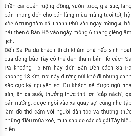
thần cai quản ruộng đồng, vườn tược, gia súc, làng
bản- mang đến cho bản làng mùa màng tươi tốt, hội
xòe ở trung tâm xã Thanh Phú vào ngày mồng 4, hội
hát then ở Bản Hồ vào ngày mồng 6 tháng giêng âm
lịch.
Đến Sa Pa du khách thích khám phá nếp sinh hoạt
của đồng bào Tày có thể đến thăm bản Hồ cách Sa
Pa khoảng 15 Km hay đến Bản Dền cách Sa Pa
khoảng 18 Km, nơi này đường núi khó đi nhưng cảnh
sắc cực kỳ nguyên sơ. Du khách sẽ được ngủ nhà
sàn, ăn cá suối, thưởng thức thịt lợn “cắp nách”, gà
bản nướng, được ngồi vào xa quay sợi cũng như tập
làm đồ thổ cẩm với người dân tộc và thưởng thức
những điệu múa xoè, múa sạp do các cô gái Tày biểu
diễn.