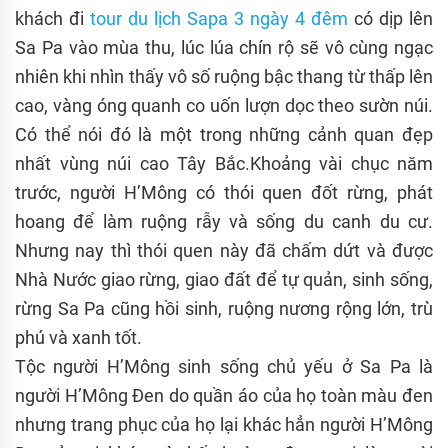
khách đi
tour du lịch Sapa 3 ngày 4 đêm
có dịp lên
Sa Pa vào mùa thu, lúc lúa chín rộ sẽ vô cùng ngạc
nhiên khi nhìn thấy vô số ruộng bậc thang từ thấp lên
cao, vàng óng quanh co uốn lượn dọc theo sườn núi.
Có thể nói đó là một trong những cảnh quan đẹp
nhất vùng núi cao Tây Bắc.Khoảng vài chục năm
trước, người H’Mông có thói quen đốt rừng, phát
hoang để làm ruộng rẫy và sống du canh du cư.
Nhưng nay thì thói quen này đã chấm dứt và được
Nhà Nước giao rừng, giao đất để tự quản, sinh sống,
rừng Sa Pa cũng hồi sinh, ruộng nương rộng lớn, trù
phú và xanh tốt.
Tộc người H’Mông sinh sống chủ yếu ở Sa Pa là
người H’Mông Đen do quần áo của họ toàn màu đen
nhưng trang phục của họ lại khác hẳn người H’Mông