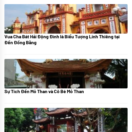
Vua Cha Bát Hải Động Đình là Biểu Tượng Linh Thiêng tại
08/07/2024
Đền Đồng Bằng
Sự Tích Đền Mỏ Than và Cô Bé Mỏ Than
08/07/2024