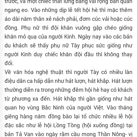
trước, và một chiếc thắt lưng bằng vải rộng bản quấn
ngang eo. Vào những dịp lễ tết hội hè thì mặc thêm
áo dài năm thân xẻ nách phải, đơm cúc vải hoặc cúc
đồng. Phụ nữ thì đội khăn vuông gập chéo giống
khăn mỏ quạ của người Kinh. Ngày nay vào các bản
du khách sẽ thấy phụ nữ Tày phục sức giống như
người Kinh duy chiếc khăn đội đầu thì không thay
đổi.
Về văn hóa nghệ thuật thì người Tày có nhiều làn
điệu dân ca hấp dẫn như hát lượn, hát khắp. Hát lượn
thường diễn ra trong những đêm hội hè hay có khách
từ phương xa đến. Hát khắp thì gần giống như hát
quan họ vùng Bắc Ninh của người Việt. Vào tháng
giêng hàng năm đồng bào lại tổ chức nhiều lễ hội
đặc sắc như lễ hội Lồng Tồng (hội xuống đồng) tại
bản Tả Van vào ngày rằm cầu mong Thần Nông- vị