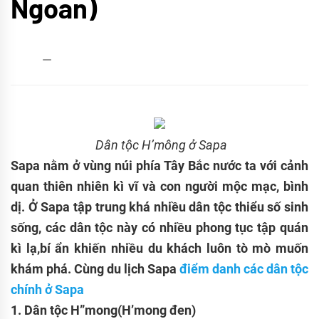
Ngoan)
admin
08/02/2017
Dân tộc H’mông ở Sapa
Sapa nằm ở vùng núi phía Tây Bắc nước ta với cảnh
quan thiên nhiên kì vĩ và con người mộc mạc, bình
dị. Ở Sapa tập trung khá nhiều dân tộc thiểu số sinh
sống, các dân tộc này có nhiều phong tục tập quán
kì lạ,bí ẩn khiến nhiều du khách luôn tò mò muốn
khám phá. Cùng du lịch Sapa
đi
ể
m danh các dân t
ộ
c
chính
ở
Sapa
1. Dân tộc H”mong(H’mong đen)