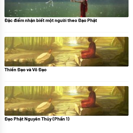
Đặc điểm nhận biết một người theo Đạo Phật
01/06/2024
Thiền Đạo và Võ Đạo
30/11/2022
Đạo Phật Nguyên Thủy (Phần 1)
08/06/2022