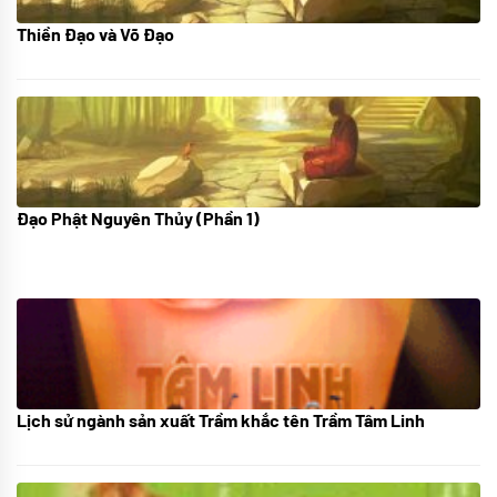
Thiền Đạo và Võ Đạo
30/11/2022
Đạo Phật Nguyên Thủy (Phần 1)
08/06/2022
Lịch sử ngành sản xuất Trầm khắc tên Trầm Tâm Linh
21/10/2025