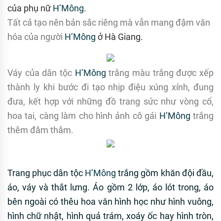
của phụ nữ
H’Mông
.
Tất cả tạo nên bản sắc riêng mà vẫn mang đậm văn
hóa của người
H’Mông
ở Hà Giang.
Váy của dân tộc
H’Mông
trắng màu trắng được xếp
thành ly khi bước đi tạo nhịp điệu xúng xính, đung
đưa, kết hợp với những đồ trang sức như vòng cổ,
hoa tai, càng làm cho hình ảnh cô gái
H’Mông
trắng
thêm đằm thắm.
Trang phục dân tộc
H’Mông
trắng gồm khăn đội đầu,
áo, váy và thắt lưng. Áo gồm 2 lớp, áo lót trong, áo
bên ngoài có thêu hoa văn hình học như hình vuông,
hình chữ nhật, hình quả trám, xoáy ốc hay hình tròn,