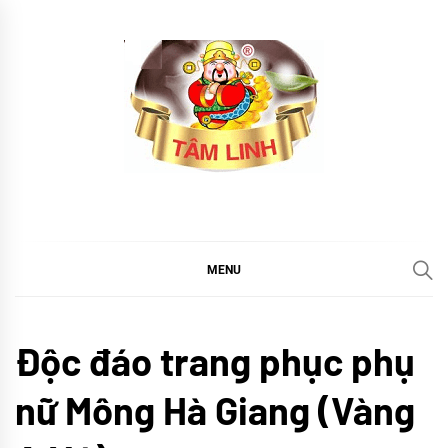
Skip
to
content
tramtamlinh
Tinh Hoa Thảo Mộc
MENU
Cổ
Độc đáo trang phục phụ
truyền
Khám
nữ Mông Hà Giang (Vàng
phá