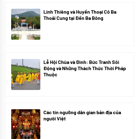
Linh Thiêng và Huyền Thoại Cô Ba
Thoải Cung tại Đền Ba Bông
29/06/2024
Lễ Hội Chùa và Đình: Bức Tranh Sôi
Động và Những Thách Thức Thời Pháp
Thuộc
10/06/2024
Các tín ngưỡng dân gian bản địa của
người Việt
10/06/2024