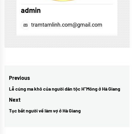
admin
tramtamlinh.com@gmail.com
Điều
Previous
hướng
Lễ cúng ma khô của người dân tộc H”Mông ở Hà Giang
Previous
bài
post:
Next
viết
Tục bắt người về làm vợ ở Hà Giang
Next
post: