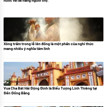
nước và tài năng người thợ.
Xông trầm trong lễ lên đồng là một phần của nghi thức
21/07/2024
mang nhiều ý nghĩa tâm linh
Vua Cha Bát Hải Động Đình là Biểu Tượng Linh Thiêng tại
08/07/2024
Đền Đồng Bằng