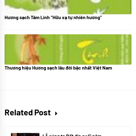
Hương sạch Tâm Linh “Hữu xạ tự nhiên hương”
28/10/2025
Thương hiệu Hương sạch lâu đời bậc nhất Việt Nam
18/10/2025
Related Post
Lễ cúng tạ Đất dịp cuối năm