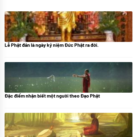
Lễ Phật đản là ngày kỷ niệm Đức Phật ra đời.
05/06/2024
Đặc điểm nhận biết một người theo Đạo Phật
01/06/2024