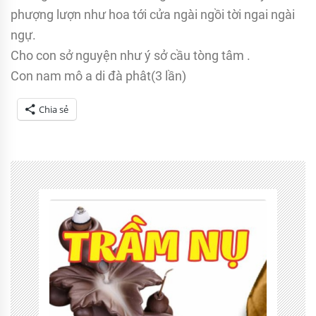
phượng lượn như hoa tới cửa ngài ngồi tời ngai ngài
ngự.
Cho con sở nguyện như ý sở cầu tòng tâm .
Con nam mô a di đà phât(3 lần)
Chia sẻ
Tagged
Tứ
phủ
thánh
mẫu