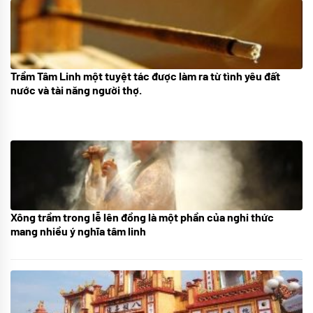
Trầm Tâm Linh một tuyệt tác được làm ra từ tình yêu đất
09/06/2024
nước và tài năng người thợ.
Xông trầm trong lễ lên đồng là một phần của nghi thức
21/07/2024
mang nhiều ý nghĩa tâm linh