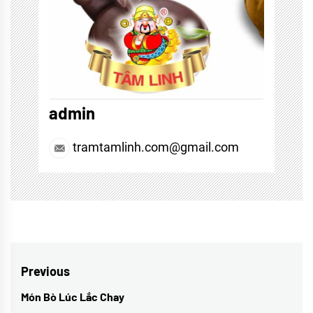
admin
tramtamlinh.com@gmail.com
Điều
Previous
hướng
Món Bò Lúc Lắc Chay
Previous