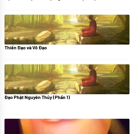
Thiền Đạo và Võ Đạo
30/11/2022
Đạo Phật Nguyên Thủy (Phần 1)
08/06/2022