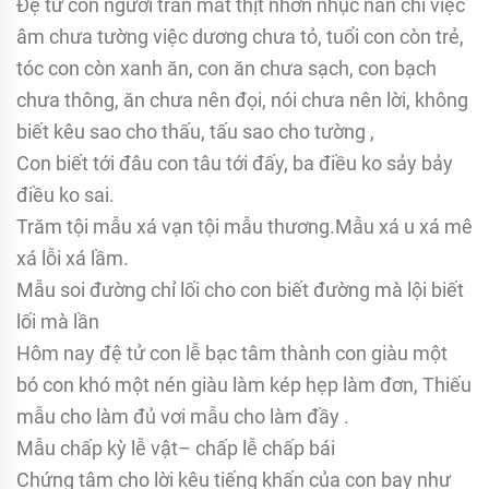
Đệ tử con người trần mắt thịt nhỡn nhục nan chi việc
âm chưa tường việc dương chưa tỏ, tuổi con còn trẻ,
tóc con còn xanh ăn, con ăn chưa sạch, con bạch
chưa thông, ăn chưa nên đọi, nói chưa nên lời, không
biết kêu sao cho thấu, tấu sao cho tường ,
Con biết tới đâu con tâu tới đấy, ba điều ko sảy bảy
điều ko sai.
Trăm tội mẫu xá vạn tội mẫu thương.Mẫu xá u xá mê
xá lỗi xá lầm.
Mẫu soi đường chỉ lối cho con biết đường mà lội biết
lối mà lần
Hôm nay đệ tử con lễ bạc tâm thành con giàu một
bó con khó một nén giàu làm kép hẹp làm đơn, Thiếu
mẫu cho làm đủ vơi mẫu cho làm đầy .
Mẫu chấp kỳ lễ vật– chấp lễ chấp bái
Chứng tâm cho lời kêu tiếng khấn của con bay như