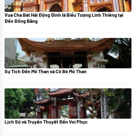
Vua Cha Bát Hải Động Đình là Biểu Tượng Linh Thiêng tại
08/07/2024
Đền Đồng Bằng
Sự Tích Đền Mỏ Than và Cô Bé Mỏ Than
08/07/2024
Lịch Sử và Truyền Thuyết Đền Voi Phục
07/07/2024