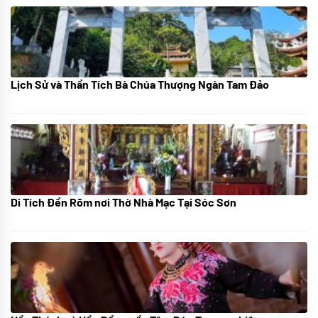
Lịch Sử và Thần Tích Bà Chúa Thượng Ngàn Tam Đảo
05/07/2024
Di Tích Đền Rõm nơi Thờ Nhà Mạc Tại Sóc Sơn
05/07/2024