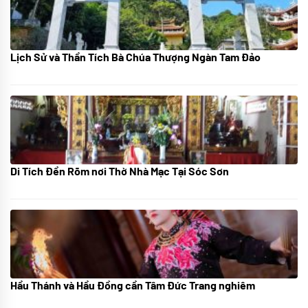
Lịch Sử và Thần Tích Bà Chúa Thượng Ngàn Tam Đảo
05/07/2024
Di Tích Đền Rõm nơi Thờ Nhà Mạc Tại Sóc Sơn
05/07/2024
Hầu Thánh và Hầu Đồng cần Tâm Đức Trang nghiêm
05/07/2024