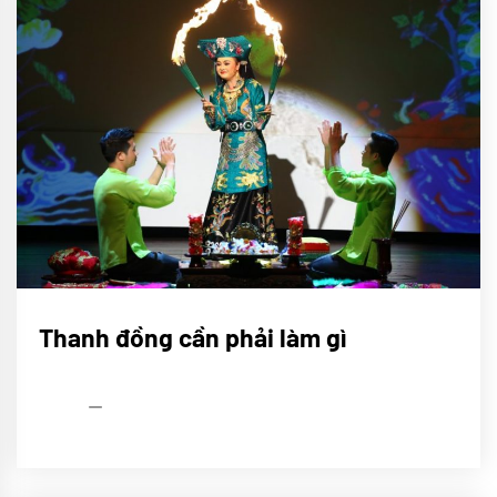
Nghi
Thanh đồng cần phải làm gì
lễ
Lên
đồng
admin
16/04/2022
Tín
ngưỡng
thờ
Mẫu