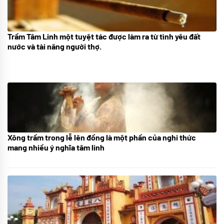
Trầm Tâm Linh một tuyệt tác được làm ra từ tình yêu đất
09/06/2024
nước và tài năng người thợ.
Xông trầm trong lễ lên đồng là một phần của nghi thức
21/07/2024
mang nhiều ý nghĩa tâm linh