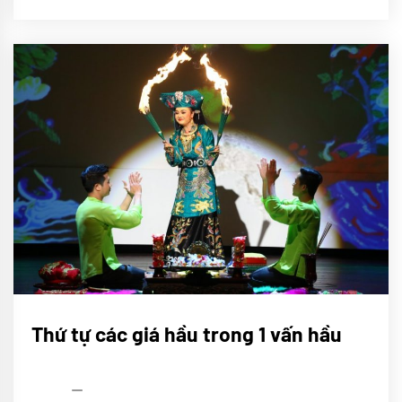
TIN
TỨC
Nghi
Thứ tự các giá hầu trong 1 vấn hầu
lễ
Lên
đồng
admin
08/04/2022
Tín
ngưỡng