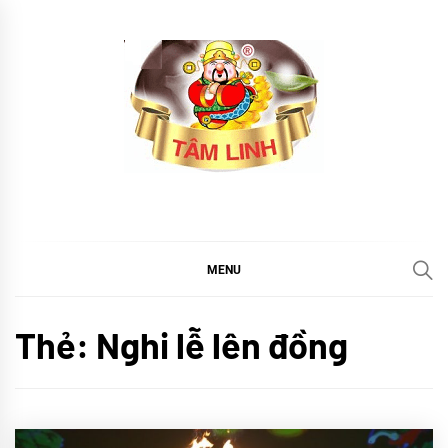
Skip
to
content
tramtamlinh
Tinh Hoa Thảo Mộc
MENU
Thẻ:
Nghi lễ lên đồng