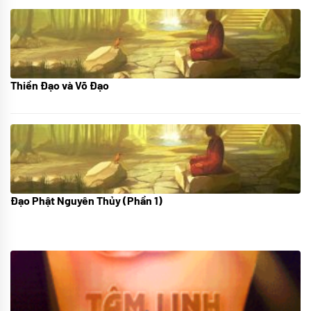
Thiền Đạo và Võ Đạo
30/11/2022
Đạo Phật Nguyên Thủy (Phần 1)
08/06/2022