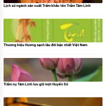
Lịch sử ngành sản xuất Trầm khắc tên Trầm Tâm Linh
21/10/2025
Thương hiệu Hương sạch lâu đời bậc nhất Việt Nam
18/10/2025
Trầm nụ Tâm Linh lưu giữ một Huyền Sử
05/10/2025