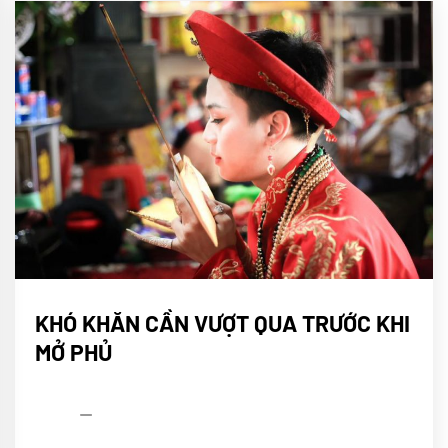
Nghi
KHÓ KHĂN CẦN VƯỢT QUA TRƯỚC KHI
lễ
Lên
MỞ PHỦ
đồng
Tín
ngưỡng
thờ
admin
08/04/2022
Mẫu