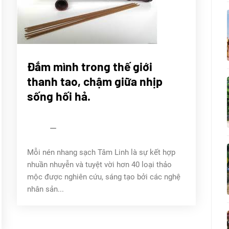
CHÚNG
Đắm mình trong thế giới
TÔI
thanh tao, chậm giữa nhịp
Sử
ký
sống hối hả.
Trầm
Tâm
Linh
admin
06/04/2022
Mỗi nén nhang sạch Tâm Linh là sự kết hợp
nhuần nhuyễn và tuyệt vời hơn 40 loại thảo
mộc được nghiên cứu, sáng tạo bởi các nghệ
nhân sản...