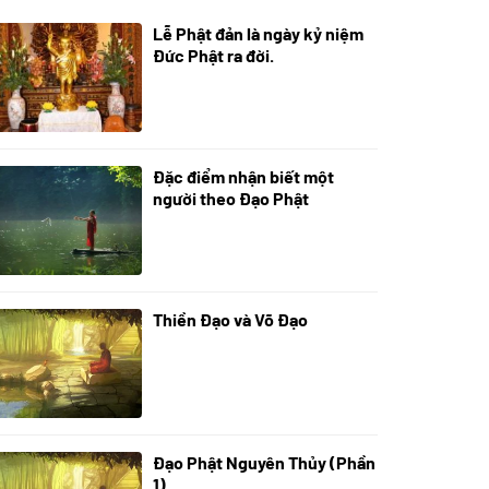
Lễ Phật đản là ngày kỷ niệm
05/06/2024
Đức Phật ra đời.
Đặc điểm nhận biết một
01/06/2024
người theo Đạo Phật
Thiền Đạo và Võ Đạo
30/11/2022
Đạo Phật Nguyên Thủy (Phần
08/06/2022
1)