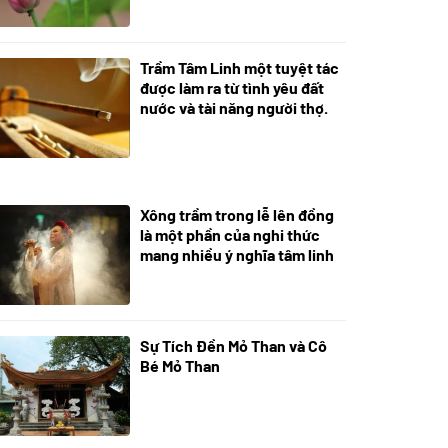
Trầm Tâm Linh một tuyệt tác
09/06/2024
được làm ra từ tình yêu đất
nước và tài năng người thợ.
Xông trầm trong lễ lên đồng
21/07/2024
là một phần của nghi thức
mang nhiều ý nghĩa tâm linh
Sự Tích Đền Mỏ Than và Cô
08/07/2024
Bé Mỏ Than