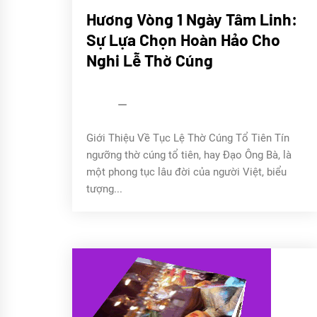
CHÚNG
Hương Vòng 1 Ngày Tâm Linh:
TÔI
Sự Lựa Chọn Hoàn Hảo Cho
HƯƠNG
TRẦM
Nghi Lễ Thờ Cúng
Hương
vòng
1 ngày
admin
16/04/2022
Giới Thiệu Về Tục Lệ Thờ Cúng Tổ Tiên Tín
ngưỡng thờ cúng tổ tiên, hay Đạo Ông Bà, là
một phong tục lâu đời của người Việt, biểu
tượng...