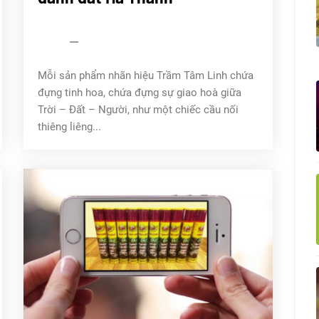
Sử
ký
Trầm
Tâm
Linh
admin
18/08/2022
Mỗi sản phẩm nhãn hiệu Trầm Tâm Linh chứa
đựng tinh hoa, chứa đựng sự giao hoà giữa
Trời – Đất – Người, như một chiếc cầu nối
thiêng liêng...