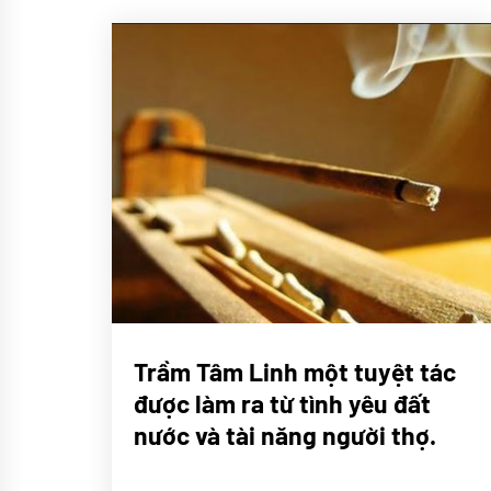
CHÚNG
Trầm Tâm Linh một tuyệt tác
TÔI
được làm ra từ tình yêu đất
Sử
ký
nước và tài năng người thợ.
Trầm
Tâm
Linh