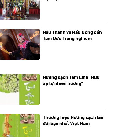
Hầu Thánh và Hầu Đồng cần
05/07/2024
Tâm Đức Trang nghiêm
Hương sạch Tâm Linh “Hữu
28/10/2025
xạ tự nhiên hương”
Thương hiệu Hương sạch lâu
18/10/2025
đời bậc nhất Việt Nam