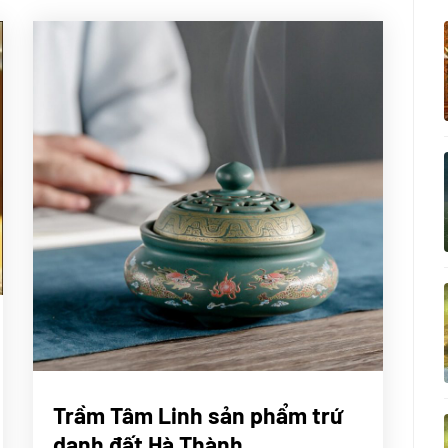
CHÚNG
Trầm Tâm Linh sản phẩm trứ
TÔI
danh đất Hà Thành