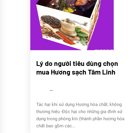
CHÚNG
Lý do người tiêu dùng chọn
TÔI
mua Hương sạch Tâm Linh
Sử
ký
Trầm
Tâm
Linh
admin
14/04/2022
Tác hại khi sử dụng Hương hóa chất, không
thương hiệu -Độc hại cho những gia đình sử
dụng trong phòng kín (thành phần hương hóa
chất bao gồm các...