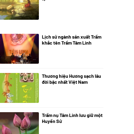
Lịch sử ngành sản xuất Trầm
21/10/2025
khắc tên Trầm Tâm Linh
Thương hiệu Hương sạch lâu
18/10/2025
đời bậc nhất Việt Nam
Trầm nụ Tâm Linh lưu giữ một
05/10/2025
Huyền Sử