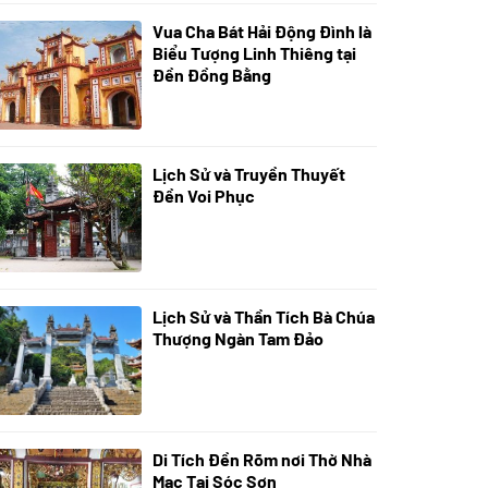
Vua Cha Bát Hải Động Đình là
08/07/2024
Biểu Tượng Linh Thiêng tại
Đền Đồng Bằng
Lịch Sử và Truyền Thuyết
07/07/2024
Đền Voi Phục
Lịch Sử và Thần Tích Bà Chúa
05/07/2024
Thượng Ngàn Tam Đảo
Di Tích Đền Rõm nơi Thờ Nhà
05/07/2024
Mạc Tại Sóc Sơn