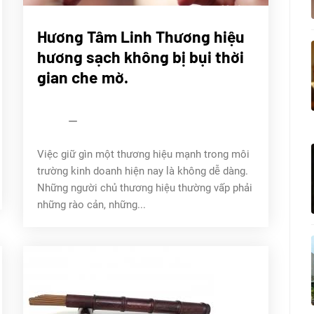
CHÚNG
Hương Tâm Linh Thương hiệu
TÔI
hương sạch không bị bụi thời
Sử
ký
gian che mờ.
Trầm
Tâm
Linh
admin
14/04/2022
Việc giữ gìn một thương hiệu mạnh trong môi
trường kinh doanh hiện nay là không dễ dàng.
Những người chủ thương hiệu thường vấp phải
những rào cản, những...