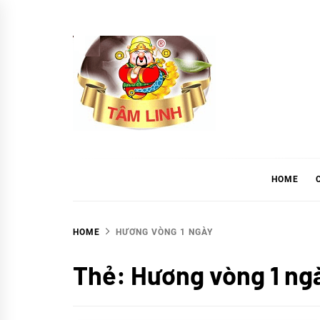
Skip
to
content
tramtamlinh
Tinh Hoa Thảo Mộc
HOME
HOME
HƯƠNG VÒNG 1 NGÀY
Thẻ:
Hương vòng 1 ng