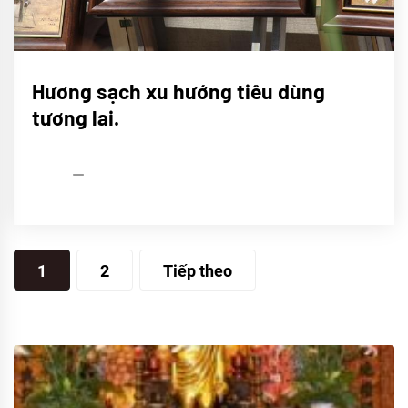
CHÚNG
Hương sạch xu hướng tiêu dùng
TÔI
tương lai.
Sử
ký
Trầm
Tâm
Linh
admin
03/10/2020
Phân
1
2
Tiếp theo
trang
bài
viết