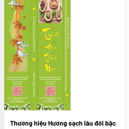
CHÚNG
Thương hiệu Hương sạch lâu đời bậc
TÔI