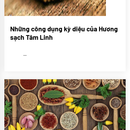
CHÚNG
Những công dụng kỳ diệu của Hương
TÔI
sạch Tâm Linh
Sử
ký
Trầm
Tâm
Linh
admin
05/04/2022