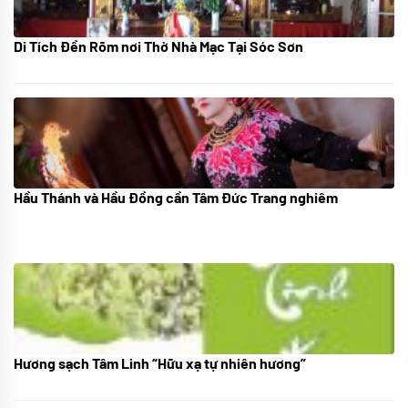
Di Tích Đền Rõm nơi Thờ Nhà Mạc Tại Sóc Sơn
05/07/2024
Hầu Thánh và Hầu Đồng cần Tâm Đức Trang nghiêm
05/07/2024
Hương sạch Tâm Linh “Hữu xạ tự nhiên hương”
28/10/2025