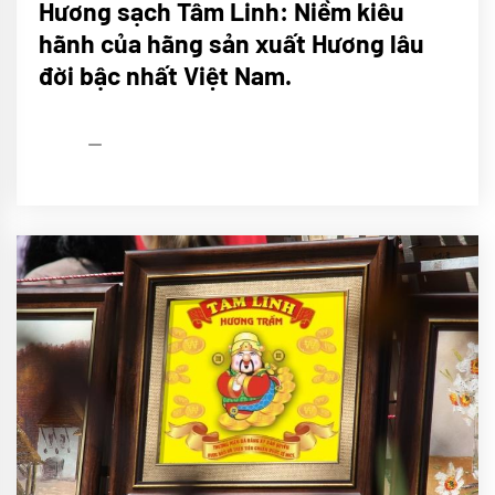
Hương sạch Tâm Linh: Niềm kiêu
TÔI
hãnh của hãng sản xuất Hương lâu
Sử
ký
đời bậc nhất Việt Nam.
Trầm
Tâm
Linh
admin
29/01/2021