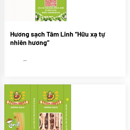
Hương
Hương sạch Tâm Linh “Hữu xạ tự
sạch
nhiên hương”
HƯƠNG
TRẦM
admin
28/10/2025