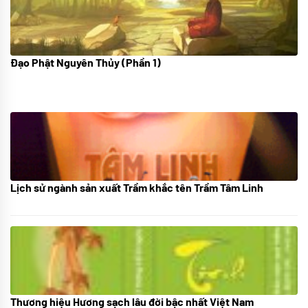
Đạo Phật Nguyên Thủy (Phần 1)
08/06/2022
Lịch sử ngành sản xuất Trầm khắc tên Trầm Tâm Linh
21/10/2025
Thương hiệu Hương sạch lâu đời bậc nhất Việt Nam
18/10/2025