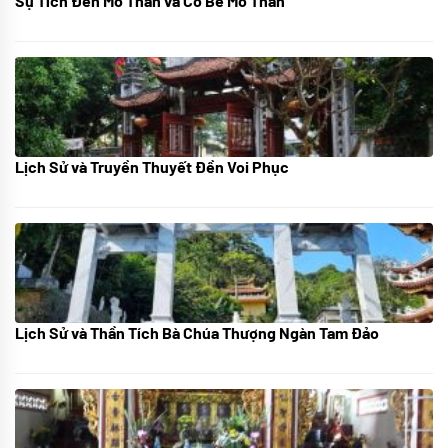
Sự Tích Đền Mỏ Than và Cô Bé Mỏ Than
08/07/2024
Lịch Sử và Truyền Thuyết Đền Voi Phục
07/07/2024
Lịch Sử và Thần Tích Bà Chúa Thượng Ngàn Tam Đảo
05/07/2024