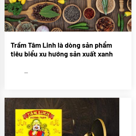
CHÚNG
Trầm Tâm Linh là dòng sản phẩm
TÔI
tiêu biểu xu hướng sản xuất xanh
Sử
ký
Trầm
Tâm
Linh
admin
02/04/2022