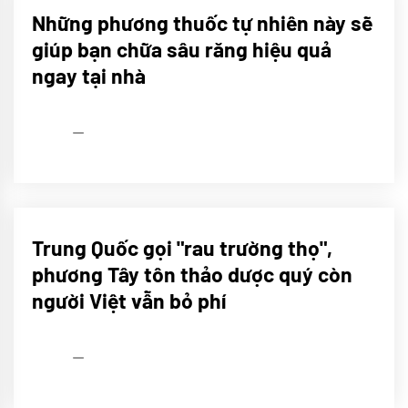
Khám
Những phương thuốc tự nhiên này sẽ
phá
giúp bạn chữa sâu răng hiệu quả
ngay tại nhà
admin
26/02/2017
Khám
Trung Quốc gọi "rau trường thọ",
phá
phương Tây tôn thảo dược quý còn
người Việt vẫn bỏ phí
admin
26/02/2017