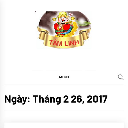
Skip
to
content
tramtamlinh
Tinh Hoa Thảo Mộc
MENU
Ngày:
Tháng 2 26, 2017