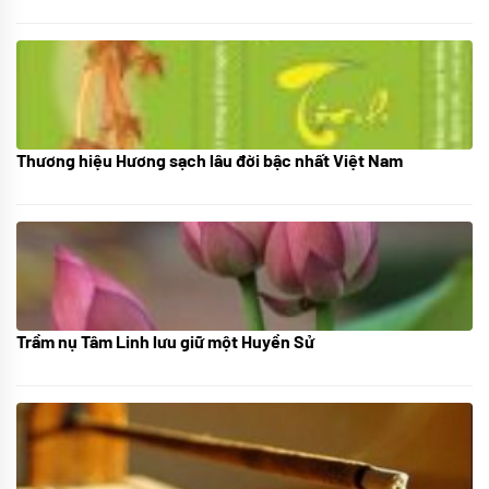
Thương hiệu Hương sạch lâu đời bậc nhất Việt Nam
18/10/2025
Trầm nụ Tâm Linh lưu giữ một Huyền Sử
05/10/2025