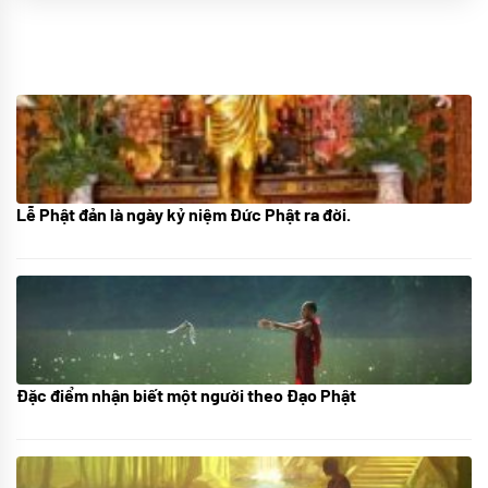
Lễ Phật đản là ngày kỷ niệm Đức Phật ra đời.
05/06/2024
Đặc điểm nhận biết một người theo Đạo Phật
01/06/2024