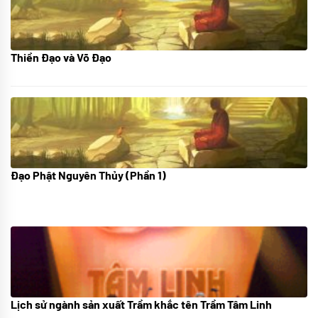
Thiền Đạo và Võ Đạo
30/11/2022
Đạo Phật Nguyên Thủy (Phần 1)
08/06/2022
Lịch sử ngành sản xuất Trầm khắc tên Trầm Tâm Linh
21/10/2025