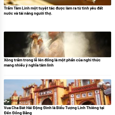
Trầm Tâm Linh một tuyệt tác được làm ra từ tình yêu đất
09/06/2024
nước và tài năng người thợ.
Xông trầm trong lễ lên đồng là một phần của nghi thức
21/07/2024
mang nhiều ý nghĩa tâm linh
Vua Cha Bát Hải Động Đình là Biểu Tượng Linh Thiêng tại
08/07/2024
Đền Đồng Bằng